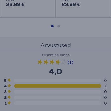
Hind:
Hind:
23.99 €
23.99 €
Arvustused
Keskmine hinne
(1)
4,0
5
0
4
1
3
0
2
0
1
0