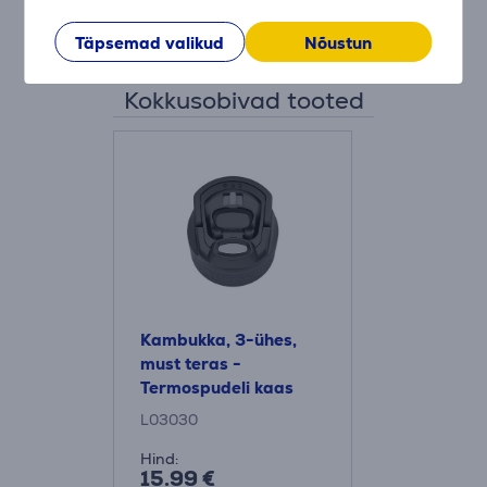
Täpsemad valikud
Nõustun
Kokkusobivad tooted
Kambukka, 3-ühes,
must teras -
Termospudeli kaas
L03030
Hind:
15.99 €