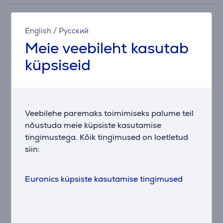
English
/
Русский
Tarvikud
Meie veebileht kasutab
küpsiseid
Veebilehe paremaks toimimiseks palume teil
nõustuda meie küpsiste kasutamise
tingimustega. Kõik tingimused on loetletud
Kambukka Brushing
siin:
bro's, 2 tk -
Puhastusharjad
Euronics küpsiste kasutamise tingimused
11-07002
Hind:
16.99 €