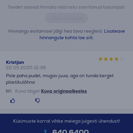
Toodet saavad hinnata vaid ostu sooritanud kasutajad.
Jäta arvustus
Hinnangu esitamisel jälgi hea tava reegleid.
Lisateave
hinnangute kohta loe siit.
Kristjan
22.05.2025 12:39
Pole paha pudel, mugav juua, aga on tunda kerget
plastikulõhna
Kuva tõlget
Kuva originaalkeeles
Küsimuste korral võtke meiega julgesti ühendust!
640 6400