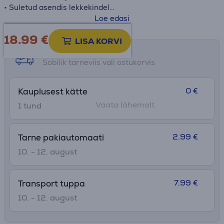
• Suletud asendis lekkekindel
• Kolm ühes Snapclean® kaanega
Loe edasi
• Sobib nõudepesumasinas pesemiseks
18.99
€
• Kõrgus: 20,5 cm
LISA KORVI
• Ø: 7,1 cm
Tarne võimalused
Sobilik tarneviis vali ostukorvis
0 €
Kauplusest kätte
Vaata lähemalt
1 tund
2.99 €
Tarne pakiautomaati
10. - 12. august
7.99 €
Transport tuppa
10. - 12. august