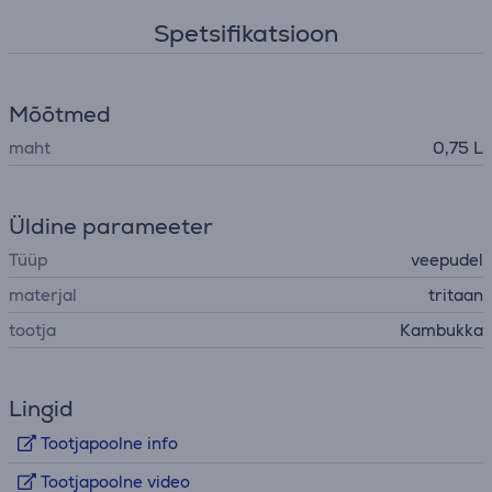
Spetsifikatsioon
Mõõtmed
maht
0,75 L
Üldine parameeter
Tüüp
veepudel
materjal
tritaan
tootja
Kambukka
Lingid
Tootjapoolne info
Tootjapoolne video