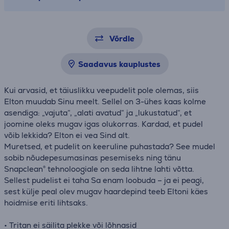
Võrdle
Saadavus kauplustes
Kui arvasid, et täiuslikku veepudelit pole olemas, siis
Elton muudab Sinu meelt. Sellel on 3-ühes kaas kolme
asendiga: „vajuta“, „alati avatud“ ja „lukustatud“, et
joomine oleks mugav igas olukorras. Kardad, et pudel
võib lekkida? Elton ei vea Sind alt.
Muretsed, et pudelit on keeruline puhastada? See mudel
sobib nõudepesumasinas pesemiseks ning tänu
Snapclean® tehnoloogiale on seda lihtne lahti võtta.
Sellest pudelist ei taha Sa enam loobuda – ja ei peagi,
sest külje peal olev mugav haardepind teeb Eltoni käes
hoidmise eriti lihtsaks.
• Tritan ei säilita plekke või lõhnasid