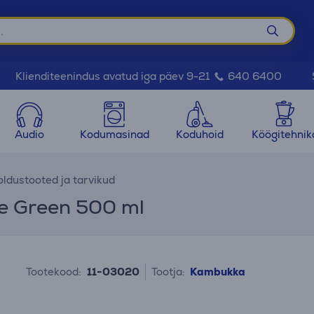
Klienditeenindus avatud iga päev 9-21
640 6400
Audio
Kodumasinad
Koduhoid
Köögitehnik
ldustooted ja tarvikud
e Green 500 ml
Tootekood:
11-03020
Tootja:
Kambukka