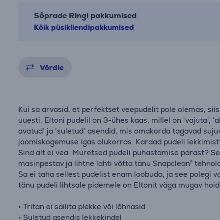
Sõprade Ringi pakkumised
Kõik püsikliendipakkumised
Võrdle
Kui sa arvasid, et perfektset veepudelit pole olemas, sii
uuesti. Eltoni pudelil on 3-ühes kaas, millel on ‘vajuta’, ‘a
avatud’ ja ’suletud’ asendid, mis omakorda tagavad suju
joomiskogemuse igas olukorras. Kardad pudeli lekkimist
Sind alt ei vea. Muretsed pudeli puhastamise pärast? S
masinpestav ja lihtne lahti võtta tänu Snapclean® tehnol
Sa ei taha sellest pudelist enam loobuda, ja see polegi va
tänu pudeli lihtsale pidemele on Eltonit väga mugav hoid
• Tritan ei säilita plekke või lõhnasid
• Suletud asendis lekkekindel