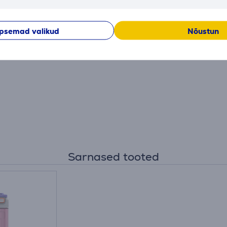
psemad valikud
Nõustun
Sarnased tooted