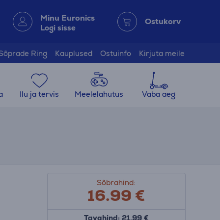
Minu Euronics
Ostukorv
Logi sisse
Sõprade Ring
Kauplused
Ostuinfo
Kirjuta meile
a
Ilu ja tervis
Meelelahutus
Vaba aeg
Sõbrahind:
16.99
€
Tavahind: 21.99 €