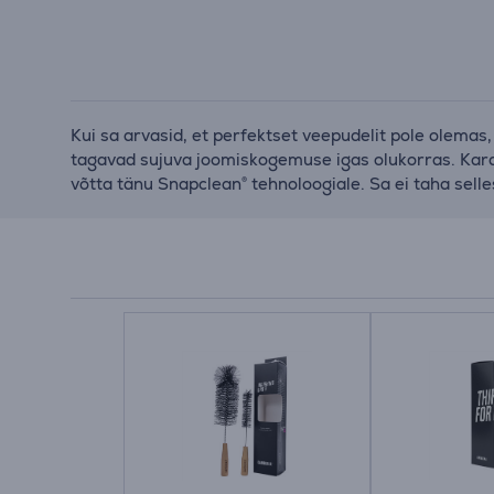
Kui sa arvasid, et perfektset veepudelit pole olemas, s
tagavad sujuva joomiskogemuse igas olukorras. Karda
võtta tänu Snapclean® tehnoloogiale. Sa ei taha selle