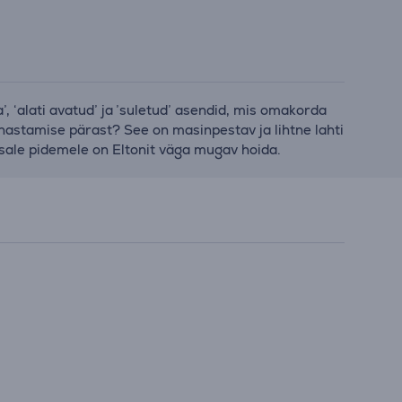
a’, ‘alati avatud’ ja ’suletud’ asendid, mis omakorda
hastamise pärast? See on masinpestav ja lihtne lahti
htsale pidemele on Eltonit väga mugav hoida.