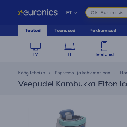
ET
Tooted
Teenused
Pakkumised
TV
IT
Telefonid
Köögitehnika
Espresso- ja kohvimasinad
Hoo
Veepudel Kambukka Elton Ic