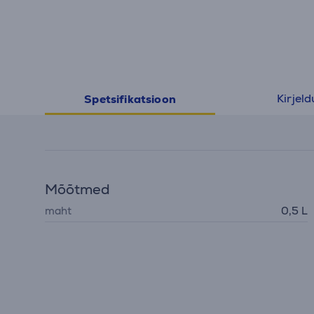
Kirjeld
Spetsifikatsioon
Mõõtmed
maht
0,5 L