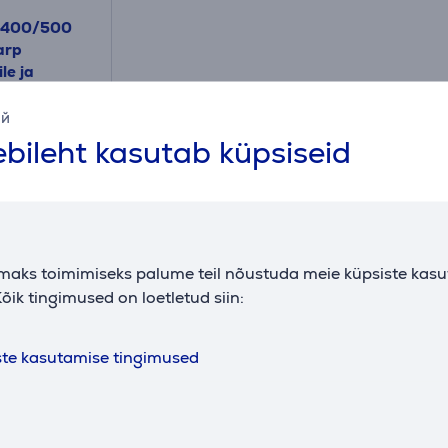
 400/500
arp
le ja
ий
bileht kasutab küpsiseid
maks toimimiseks palume teil nõustuda meie küpsiste kas
Kokkusobivad tooted
õik tingimused on loetletud siin:
ste kasutamise tingimused