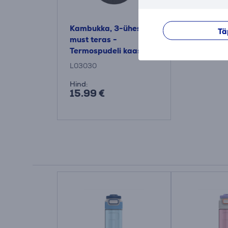
Kambukka, 3-ühes,
Tä
must teras -
Termospudeli kaas
L03030
Hind:
15.99 €