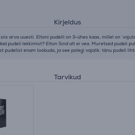
Kirjeldus
iis arva uuesti. Eltoni pudelil on 3-ühes kaas, millel on ‘vajut
d pudeli lekkimist? Elton Sind alt ei vea. Muretsed pudeli pu
st pudelist enam loobuda, ja see polegi vajalik: tänu pudeli li
Tarvikud