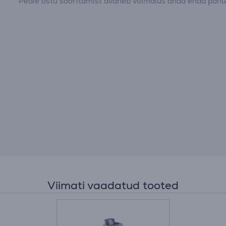
Peale ostu sooritamist avaneb võimalus anda enda panus
Viimati vaadatud tooted