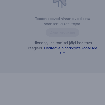
Toodet saavad hinnata vaid ostu
sooritanud kasutajad.
Jäta arvustus
Hinnangu esitamisel jälgi hea tava
reegleid.
Lisateave hinnangute kohta loe
siit.