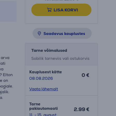
LISA KORVI
Saadavus kauplustes
Tarne võimalused
s arva
Sobilik tarneviis vali ostukorvis
lati
va
Kauplusest kätte
0 €
? Elton
08.08.2026
ee on
oogiale.
Vaata lähemalt
jalik:
a.
Tarne
pakiautomaati
2.99 €
11. - 15. august