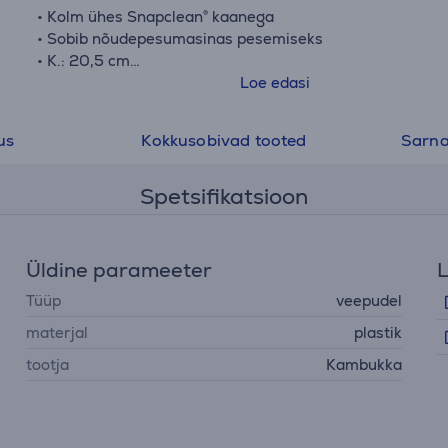
• Kolm ühes Snapclean® kaanega
• Sobib nõudepesumasinas pesemiseks
• K.: 20,5 cm
• Kõrgus ilma kaaneta: 16 cm
Loe edasi
• Ø kõige laiemast kohast: 7,1 cm
us
Kokkusobivad tooted
Sarna
Spetsifikatsioon
Üldine parameeter
L
Tüüp
veepudel
materjal
plastik
tootja
Kambukka