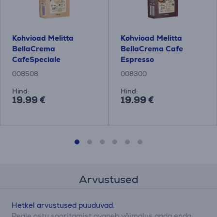
Kohvioad Melitta
Kohvioad Melitta
BellaCrema
BellaCrema Cafe
CafeSpeciale
Espresso
008508
008300
Hind:
Hind:
19.99 €
19.99 €
Arvustused
Hetkel arvustused puuduvad.
Peale ostu sooritamist avaneb võimalus anda enda