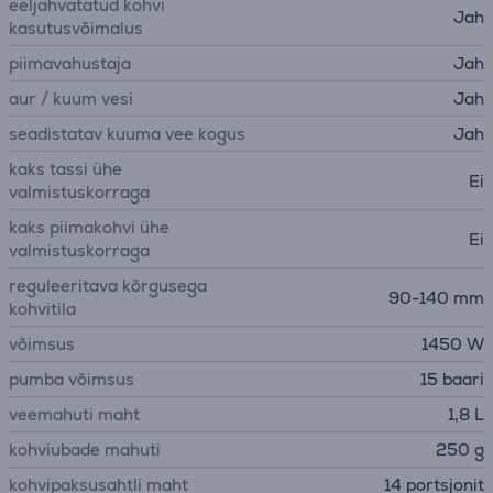
eeljahvatatud kohvi
Jah
kasutusvõimalus
piimavahustaja
Jah
aur / kuum vesi
Jah
seadistatav kuuma vee kogus
Jah
kaks tassi ühe
Ei
valmistuskorraga
kaks piimakohvi ühe
Ei
valmistuskorraga
reguleeritava kõrgusega
90-140 mm
kohvitila
võimsus
1450 W
pumba võimsus
15 baari
veemahuti maht
1,8 L
kohviubade mahuti
250 g
kohvipaksusahtli maht
14 portsjonit