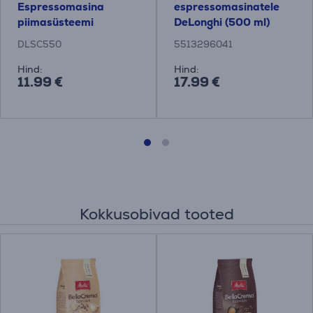
Espressomasina
espressomasinatele
piimasüsteemi
DeLonghi (500 ml)
puhastusvahend
DLSC550
5513296041
Hind:
Hind:
11.99 €
17.99 €
Kokkusobivad tooted