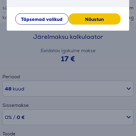
sügavus
44 cm
kaal
8,8 kg
Täpsemad valikud
Nõustun
Järelmaksu kalkulaator
Eeldatav igakuine makse
17 €
Periood
48
kuud
Sissemakse
0% /
0 €
Toode