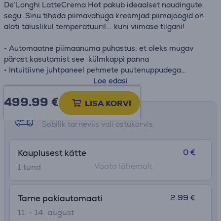
De’Longhi LatteCrema Hot pakub ideaalset naudingute
segu. Sinu tiheda piimavahuga kreemjad piimajoogid on
alati täiuslikul temperatuuril... kuni viimase tilgani!
• Automaatne piimaanuma puhastus, et oleks mugav
pärast kasutamist see külmkappi panna
• Intuitiivne juhtpaneel pehmete puutenuppudega
• Vaid ühe nupuvajutusega valitavad kohvijoogid viie
Loe edasi
must-valge ikooniga
499.99
€
• Jookide kohandamine pole kunagi olnud lihtsam: proovi
LISA KORVI
tugevat, keskmist või mahedat aroomi
Tarne võimalused
• Võimalus kasutada nii kohviube kui eelnevalt jahvatatud
Sobilik tarneviis vali ostukorvis
kohvi
• Integreeritud kohviveski 13 reguleeritava seadega
0 €
Kauplusest kätte
• Kriimustuskindel tilgarest roostevabast terasest
Vaata lähemalt
1 tund
tassihoidja ja eemaldatava, nõudepesumasinas pestava
plastikust resti ja alusega maksimaalse vastupidavuse ja
hügieeni tagamiseks
2.99 €
Tarne pakiautomaati
11. - 14. august