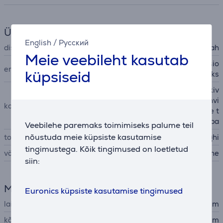
Üldine parameeter
English
/
Русский
displei
Jah
Meie veebileht kasutab
LatteCrema Hot, x2 funktsio
eriomadused
küpsiseid
on topeltespresso jaoks
piimaanum, veefilter, katlakiv
ivahend, eeljahvatatud kohvi
komplektis
mõõtelusikas, veekareduse t
estriba
Veebilehe paremaks toimimiseks palume teil
nõustuda meie küpsiste kasutamise
tootja
DeLonghi
tingimustega. Kõik tingimused on loetletud
värv
hõbedane
siin:
Mõõtmed
Euronics küpsiste kasutamise tingimused
laius
24 cm
kõrgus
35 cm