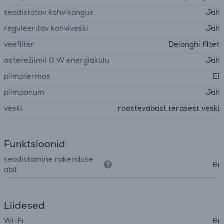
seadistatav kohvikangus
Jah
reguleeritav kohviveski
Jah
veefilter
Delonghi filter
ooterežiimil 0 W energiakulu
Jah
piimatermos
Ei
piimaanum
Jah
veski
roostevabast terasest veski
Funktsioonid
seadistamine rakenduse
Ei
abil
Liidesed
Wi-Fi
Ei