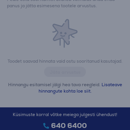
panus ja jätta esimesena tootele arvustus.
Toodet saavad hinnata vaid ostu sooritanud kasutajad.
Jäta arvustus
Hinnangu esitamisel jälgi hea tava reegleid.
Lisateave
hinnangute kohta loe siit.
Küsimuste korral võtke meiega julgesti ühendust!
640 6400