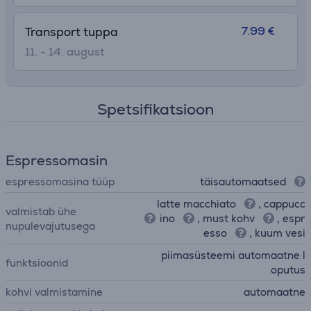
7.99 €
Transport tuppa
11. - 14. august
Spetsifikatsioon
Espressomasin
espressomasina tüüp
täisautomaatsed
latte macchiato
, cappucc
valmistab ühe
ino
, must kohv
, espr
nupulevajutusega
esso
, kuum vesi
piimasüsteemi automaatne l
funktsioonid
oputus
kohvi valmistamine
automaatne