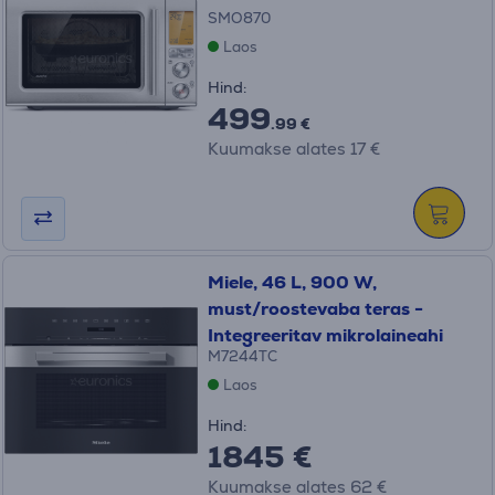
SMO870
Laos
Hind:
499
.99 €
Kuumakse alates 17 €
Miele, 46 L, 900 W,
must/roostevaba teras -
Integreeritav mikrolaineahi
M7244TC
Laos
Hind:
1845 €
Kuumakse alates 62 €