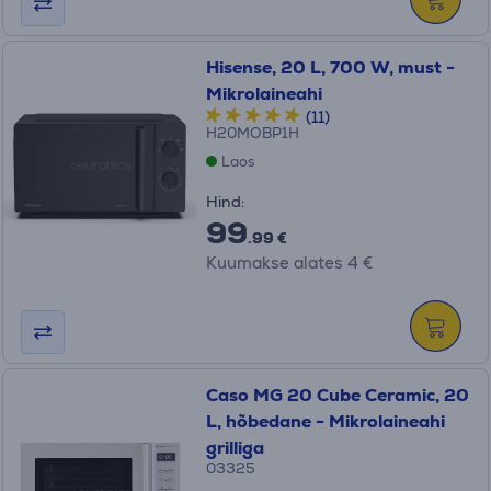
Hisense, 20 L, 700 W, must -
Mikrolaineahi
(11)
H20MOBP1H
Laos
Hind:
99
.99 €
Kuumakse alates 4 €
Caso MG 20 Cube Ceramic, 20
L, hõbedane - Mikrolaineahi
grilliga
03325