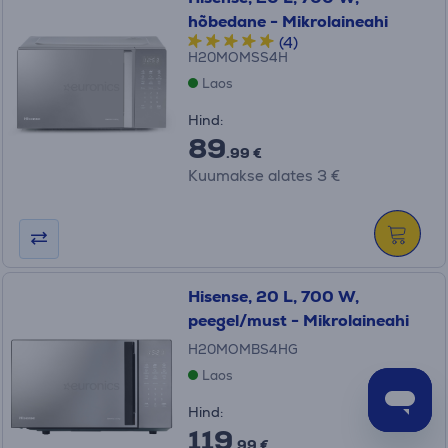
hõbedane - Mikrolaineahi
(4)
H20MOMSS4H
Laos
Hind:
89
.99 €
Kuumakse alates 3 €
Hisense, 20 L, 700 W,
peegel/must - Mikrolaineahi
H20MOMBS4HG
Laos
Hind:
119
.99 €