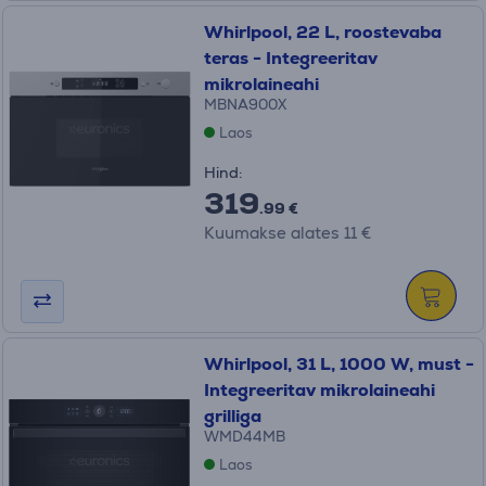
Whirlpool, 22 L, roostevaba
teras - Integreeritav
mikrolaineahi
MBNA900X
Laos
Hind:
319
.99 €
Kuumakse alates 11 €
Whirlpool, 31 L, 1000 W, must -
Integreeritav mikrolaineahi
grilliga
WMD44MB
Laos