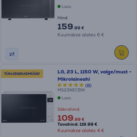
Laos
Hind:
159
.99 €
Kuumakse alates 6 €
LG, 23 L, 1150 W, valge/must -
TÜHJENDUSMÜÜK!
Mikrolaineahi
(8)
MS23NECBW
Laos
Sõbrahind:
109
.99 €
Tavahind: 119.99 €
Kuumakse alates 4 €