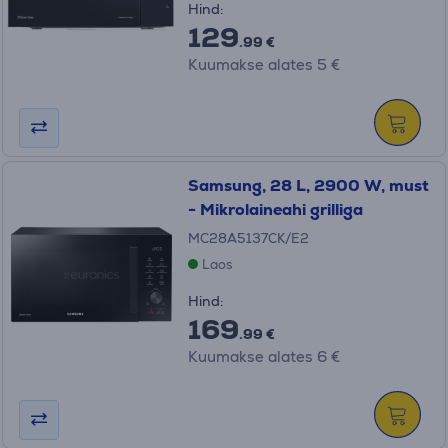
Hind:
129
.99 €
Kuumakse alates 5 €
Samsung, 28 L, 2900 W, must
- Mikrolaineahi grilliga
MC28A5137CK/E2
Laos
Hind:
169
.99 €
Kuumakse alates 6 €