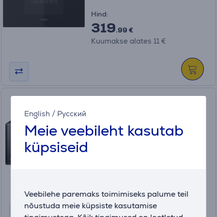
Hind:
319
.99 €
Kuumakse alates 11 €
Mikrolaineahi Samsung (23 L)
English
/
Русский
MS23K3614AK/BA
Meie veebileht kasutab
Laos
küpsiseid
Hind:
109
.99 €
Kuumakse alates 4 €
Veebilehe paremaks toimimiseks palume teil
nõustuda meie küpsiste kasutamise