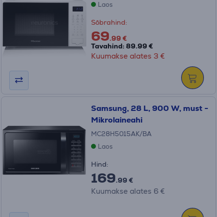
Laos
Sõbrahind:
69
.99 €
Tavahind: 89.99 €
Kuumakse alates 3 €
Samsung, 28 L, 900 W, must -
Mikrolaineahi
MC28H5015AK/BA
Laos
Hind:
169
.99 €
Kuumakse alates 6 €