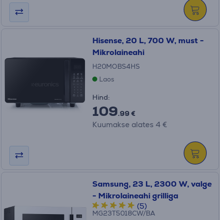
Hisense, 20 L, 700 W, must -
Mikrolaineahi
H20MOBS4HS
Laos
Hind:
109
.99 €
Kuumakse alates 4 €
Samsung, 23 L, 2300 W, valge
- Mikrolaineahi grilliga
(5)
MG23T5018CW/BA