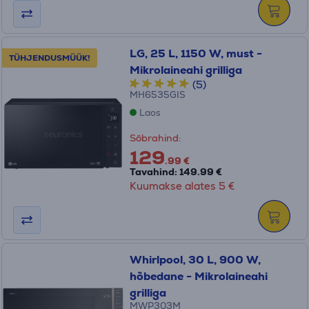
LG, 25 L, 1150 W, must -
TÜHJENDUSMÜÜK!
Mikrolaineahi grilliga
(5)
MH6535GIS
Laos
Sõbrahind:
129
.99 €
Tavahind: 149.99 €
Kuumakse alates 5 €
Whirlpool, 30 L, 900 W,
hõbedane - Mikrolaineahi
grilliga
MWP303M