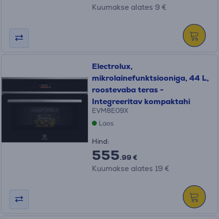
Kuumakse alates 9 €
Electrolux,
mikrolainefunktsiooniga, 44 L,
roostevaba teras -
Integreeritav kompaktahi
EVM8E09X
Laos
Hind:
555
.99 €
Kuumakse alates 19 €