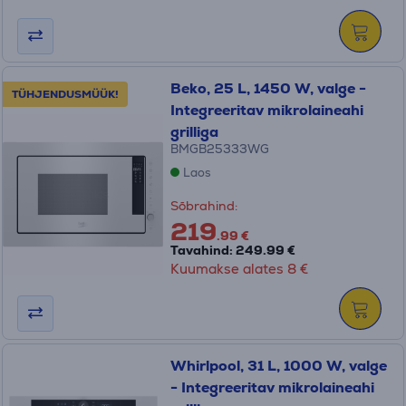
Beko, 25 L, 1450 W, valge -
TÜHJENDUSMÜÜK!
Integreeritav mikrolaineahi
grilliga
BMGB25333WG
Laos
Sõbrahind:
219
.99 €
Tavahind: 249.99 €
Kuumakse alates 8 €
Whirlpool, 31 L, 1000 W, valge
- Integreeritav mikrolaineahi