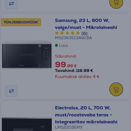
Samsung, 23 L, 800 W,
TÜHJENDUSMÜÜK!
valge/must - Mikrolaineahi
(6)
MS23K3513AW/BA
Laos
Sõbrahind:
99
.99 €
Tavahind: 119.99 €
Kuumakse alates 4 €
Electrolux, 20 L, 700 W,
must/roostevaba teras -
Integreeritav mikrolaineahi
LMS2203EMX