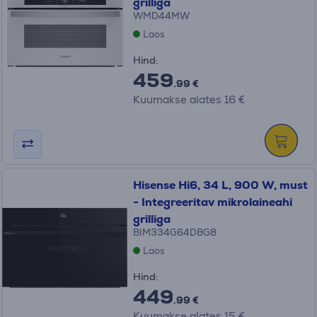
grilliga
WMD44MW
Laos
Hind:
459
.99 €
Kuumakse alates 16 €
Hisense Hi6, 34 L, 900 W, must
- Integreeritav mikrolaineahi
grilliga
BIM334G64DBG8
Laos
Hind:
449
.99 €
Kuumakse alates 15 €