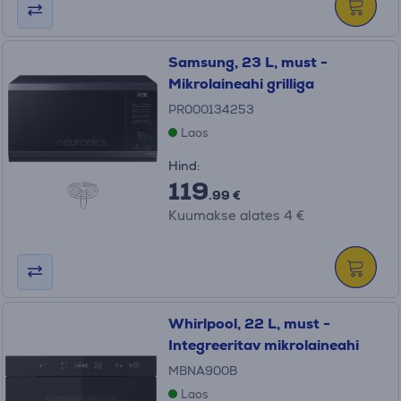
Samsung, 23 L, must -
Mikrolaineahi grilliga
PR000134253
Laos
Hind:
119
.99 €
Kuumakse alates 4 €
Whirlpool, 22 L, must -
Integreeritav mikrolaineahi
MBNA900B
Laos