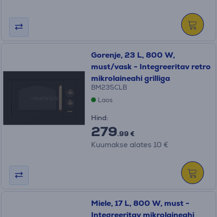
Gorenje, 23 L, 800 W,
must/vask - Integreeritav retro
mikrolaineahi grilliga
BM235CLB
Laos
Hind:
279
.99 €
Kuumakse alates 10 €
Miele, 17 L, 800 W, must -
Integreeritav mikrolaineahi