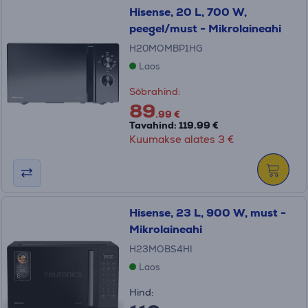
Hisense, 20 L, 700 W,
peegel/must - Mikrolaineahi
H20MOMBP1HG
Laos
Sõbrahind:
89
.99 €
Tavahind: 119.99 €
Kuumakse alates 3 €
Hisense, 23 L, 900 W, must -
Mikrolaineahi
H23MOBS4HI
Laos
Hind: