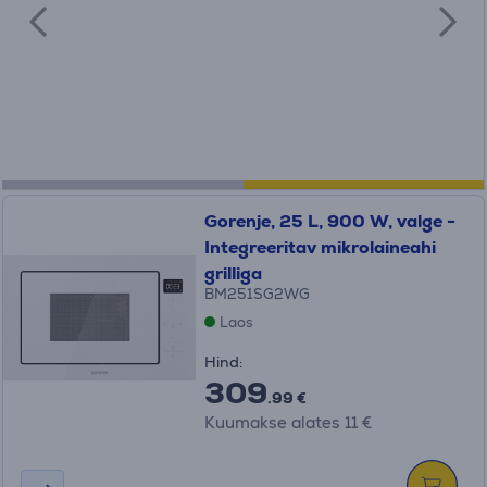
Gorenje, 25 L, 900 W, valge -
Integreeritav mikrolaineahi
grilliga
BM251SG2WG
Laos
Hind:
309
.99 €
Kuumakse alates 11 €