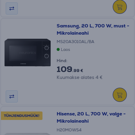
Samsung, 20 L, 700 W, must -
Mikrolaineahi
MS20A3010AL/BA
Laos
Hind:
109
.99 €
Kuumakse alates 4 €
Hisense, 20 L, 700 W, valge -
TÜHJENDUSMÜÜK!
Mikrolaineahi
H20MOWS4