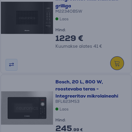
grilliga
M2234OBSW
Laos
Hind:
1229 €
Kuumakse alates 41 €
Bosch, 20 L, 800 W,
roostevaba teras -
Integreeritav mikrolaineahi
BFL623MS3
Laos
Hind:
245
.99 €