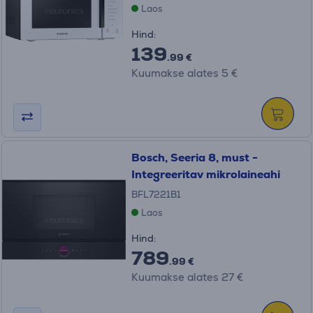
Laos
Hind:
139
.99 €
Kuumakse alates 5 €
Bosch, Seeria 8, must -
Integreeritav mikrolaineahi
BFL7221B1
Laos
Hind:
789
.99 €
Kuumakse alates 27 €