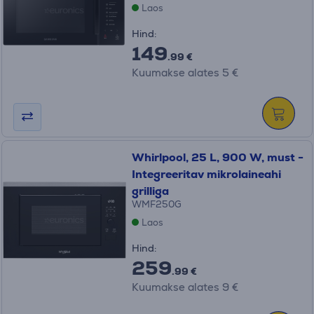
Laos
Hind:
149
.99 €
Kuumakse alates 5 €
Whirlpool, 25 L, 900 W, must -
Integreeritav mikrolaineahi
grilliga
WMF250G
Laos
Hind:
259
.99 €
Kuumakse alates 9 €