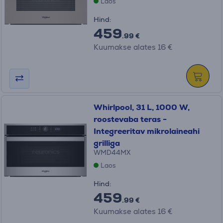
Laos
Hind:
459
.99 €
Kuumakse alates 16 €
Whirlpool, 31 L, 1000 W,
roostevaba teras -
Integreeritav mikrolaineahi
grilliga
WMD44MX
Laos
Hind:
459
.99 €
Kuumakse alates 16 €