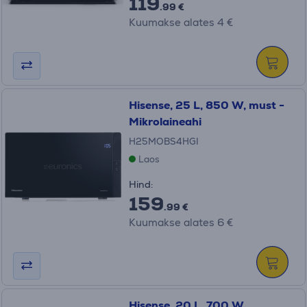
119
.99 €
Kuumakse alates 4 €
Hisense, 25 L, 850 W, must -
Mikrolaineahi
H25MOBS4HGI
Laos
Hind:
159
.99 €
Kuumakse alates 6 €
Hisense, 20 L, 700 W,