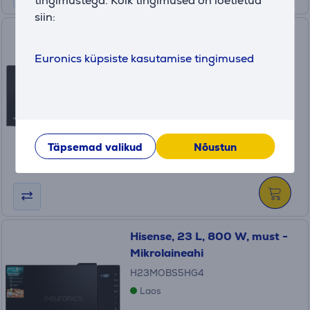
tingimustega. Kõik tingimused on loetletud
siin:
Hisense, 20 L, 700 W, must -
Mikrolaineahi
Euronics küpsiste kasutamise tingimused
H20MOBS4HI
Laos
Hind:
109
.99 €
Täpsemad valikud
Nõustun
Kuumakse alates 4 €
Hisense, 23 L, 800 W, must -
Mikrolaineahi
H23MOBS5HG4
Laos