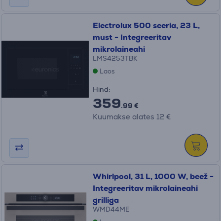
Electrolux 500 seeria, 23 L,
must - Integreeritav
mikrolaineahi
LMS4253TBK
Laos
Hind:
359
.99 €
Kuumakse alates 12 €
Whirlpool, 31 L, 1000 W, beež -
Integreeritav mikrolaineahi
grilliga
WMD44ME