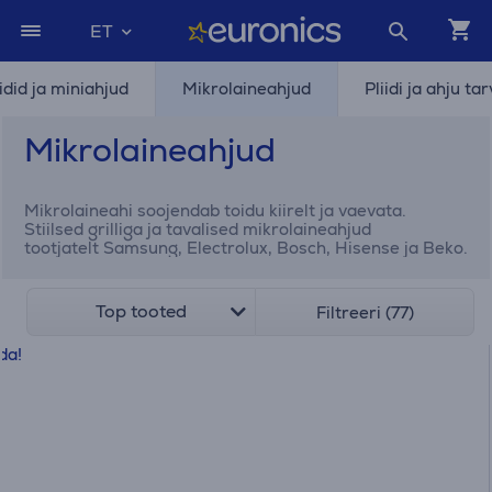
ET
idid ja miniahjud
Mikrolaineahjud
Pliidi ja ahju ta
Mikrolaineahjud
Mikrolaineahi soojendab toidu kiirelt ja vaevata.
Stiilsed grilliga ja tavalised mikrolaineahjud
tootjatelt Samsung, Electrolux, Bosch, Hisense ja Beko.
Top tooted
Filtreeri (77)