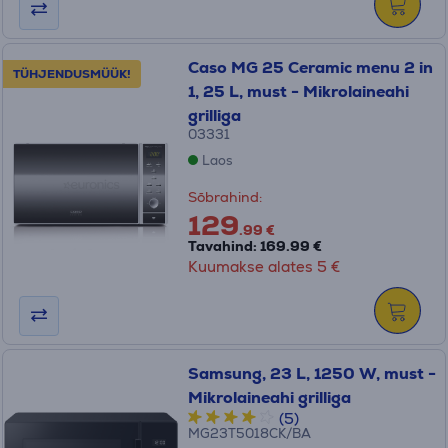
Caso MG 25 Ceramic menu 2 in
TÜHJENDUSMÜÜK!
1, 25 L, must - Mikrolaineahi
grilliga
03331
Laos
Sõbrahind:
129
.99 €
Tavahind: 169.99 €
Kuumakse alates 5 €
Samsung, 23 L, 1250 W, must -
Mikrolaineahi grilliga
(5)
MG23T5018CK/BA