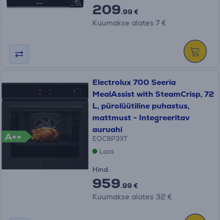
209
.99 €
Kuumakse alates 7 €
Electrolux 700 Seeria
MealAssist with SteamCrisp, 72
L, pürolüütiline puhastus,
mattmust - Integreeritav
auruahi
A++
EOC9P3XT
Laos
Hind:
959
.99 €
Kuumakse alates 32 €