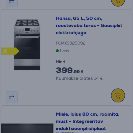
Hansa, 65 L, 50 cm,
roostevaba teras - Gaasipliit
elektriahjuga
FCMX5825092
A
Laos
Hind:
399
.99 €
Kuumakse alates 14 €
Miele, laius 80 cm, raamita,
must - Integreeritav
induktsioonpliidiplaat