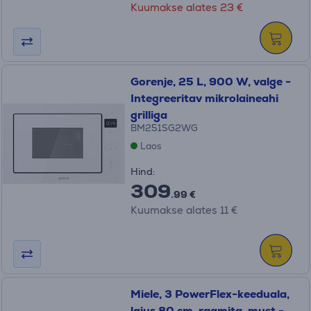
Kuumakse alates 23 €
Gorenje, 25 L, 900 W, valge -
Integreeritav mikrolaineahi
grilliga
BM251SG2WG
Laos
Hind:
309
.99 €
Kuumakse alates 11 €
Miele, 3 PowerFlex-keeduala,
laius 80 cm, raamita, must -