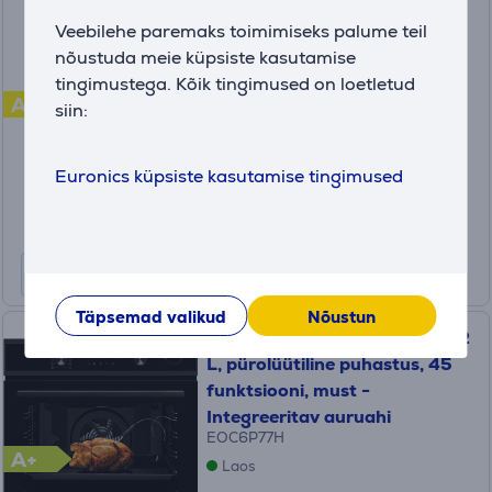
Eraldiseisev keraamiline pliit
Veebilehe paremaks toimimiseks palume teil
nõustuda meie küpsiste kasutamise
FCCW69493
tingimustega. Kõik tingimused on loetletud
A
Laos
siin:
Hind:
459
Euronics küpsiste kasutamise tingimused
.99 €
Kuumakse alates 16 €
Täpsemad valikud
Nõustun
Electrolux SteamCrisp 700, 72
L, pürolüütiline puhastus, 45
funktsiooni, must -
Integreeritav auruahi
EOC6P77H
A+
Laos