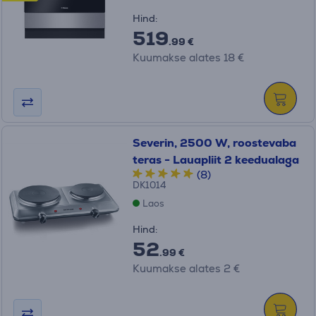
Hind:
519
.99 €
Kuumakse alates 18 €
Severin, 2500 W, roostevaba
teras - Lauapliit 2 keedualaga
(8)
DK1014
Laos
Hind:
52
.99 €
Kuumakse alates 2 €