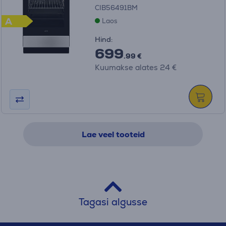
CIB56491BM
A
Laos
Hind:
699
.99 €
Kuumakse alates 24 €
Lae veel tooteid
Tagasi algusse