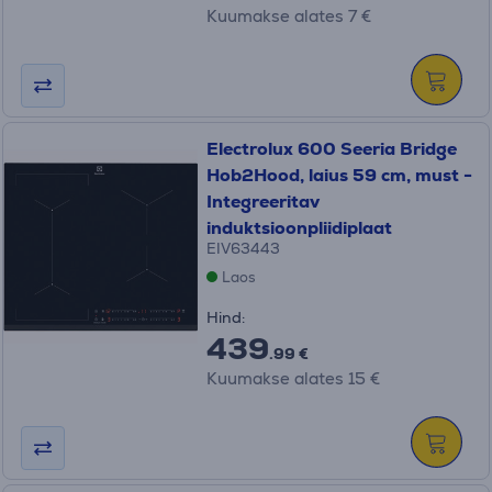
Kuumakse alates 7 €
Electrolux 600 Seeria Bridge
Hob2Hood, laius 59 cm, must -
Integreeritav
induktsioonpliidiplaat
EIV63443
Laos
Hind:
439
.99 €
Kuumakse alates 15 €