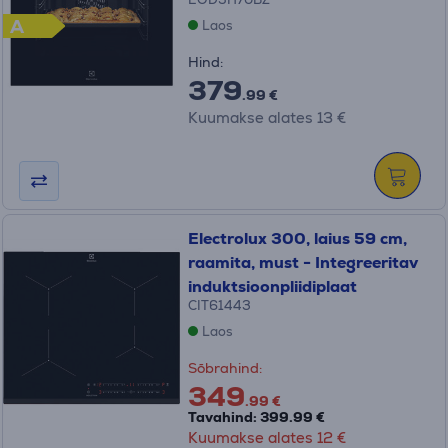
A
Laos
Hind:
379
.99 €
Kuumakse alates 13 €
Electrolux 300, laius 59 cm,
raamita, must - Integreeritav
induktsioonpliidiplaat
CIT61443
Laos
Sõbrahind:
349
.99 €
Tavahind: 399.99 €
Kuumakse alates 12 €