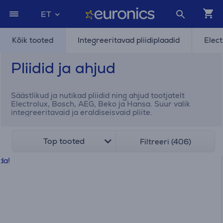
ET
Kõik tooted
Integreeritavad pliidiplaadid
Elect
Pliidid ja ahjud
Säästlikud ja nutikad pliidid ning ahjud tootjatelt
Electrolux, Bosch, AEG, Beko ja Hansa. Suur valik
integreeritavaid ja eraldiseisvaid pliite.
Top tooted
Filtreeri (406)