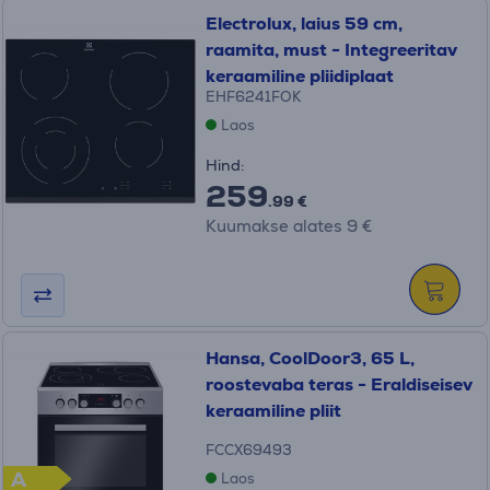
Electrolux, laius 59 cm,
raamita, must - Integreeritav
keraamiline pliidiplaat
EHF6241FOK
Laos
Hind:
259
.99 €
Kuumakse alates 9 €
Hansa, CoolDoor3, 65 L,
roostevaba teras - Eraldiseisev
keraamiline pliit
FCCX69493
A
Laos