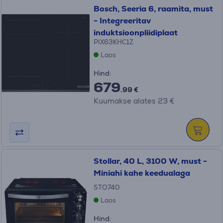
Bosch, Seeria 6, raamita, must
- Integreeritav
induktsioonpliidiplaat
PIX63KHC1Z
Laos
Hind:
679
.99 €
Kuumakse alates 23 €
Stollar, 40 L, 3100 W, must -
Miniahi kahe keedualaga
STO740
Laos
Hind: