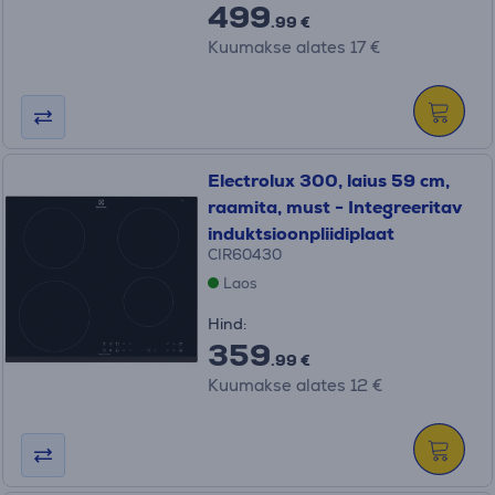
499
.99 €
Kuumakse alates 17 €
Electrolux 300, laius 59 cm,
raamita, must - Integreeritav
induktsioonpliidiplaat
CIR60430
Laos
Hind:
359
.99 €
Kuumakse alates 12 €