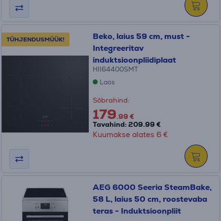
Beko, laius 59 cm, must -
TÜHJENDUSMÜÜK!
Integreeritav
induktsioonpliidiplaat
HII64400SMT
Laos
Sõbrahind:
179
.99 €
Tavahind: 209.99 €
Kuumakse alates 6 €
AEG 6000 Seeria SteamBake,
58 L, laius 50 cm, roostevaba
teras - Induktsioonpliit