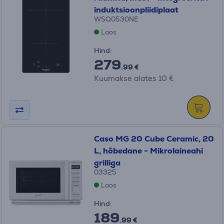
induktsioonpliidiplaat
WSQ0530NE
Laos
Hind:
279
.99 €
Kuumakse alates 10 €
Caso MG 20 Cube Ceramic, 20
L, hõbedane - Mikrolaineahi
grilliga
03325
Laos
Hind:
189
.99 €