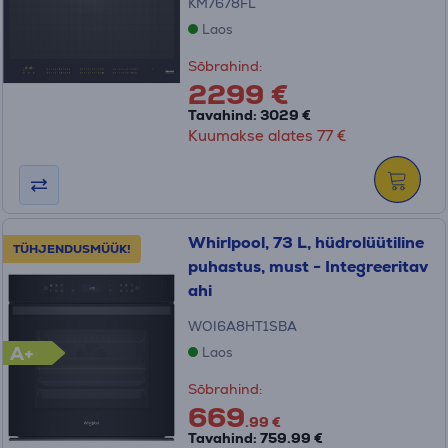
KM7678FL
Laos
Sõbrahind:
2299 €
Tavahind: 3029 €
Kuumakse alates 77 €
Whirlpool, 73 L, hüdrolüütiline
TÜHJENDUSMÜÜK!
puhastus, must - Integreeritav
ahi
WOI6A8HT1SBA
A+
Laos
Sõbrahind:
669
.99 €
Tavahind: 759.99 €