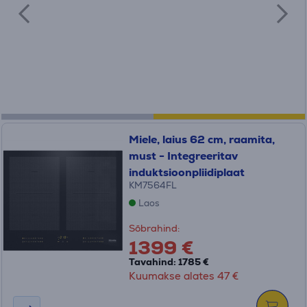
Miele, laius 62 cm, raamita,
must - Integreeritav
induktsioonpliidiplaat
KM7564FL
Laos
Sõbrahind:
1399 €
Tavahind: 1785 €
Kuumakse alates 47 €