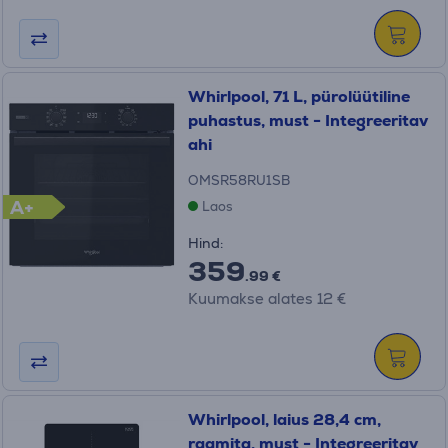
Whirlpool, 71 L, pürolüütiline
puhastus, must - Integreeritav
ahi
OMSR58RU1SB
A+
Laos
Hind:
359
.99 €
Kuumakse alates 12 €
Whirlpool, laius 28,4 cm,
raamita, must - Integreeritav