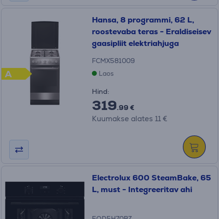
Hansa, 8 programmi, 62 L,
roostevaba teras - Eraldiseisev
gaasipliit elektriahjuga
FCMX581009
A
Laos
Hind:
319
.99 €
Kuumakse alates 11 €
Electrolux 600 SteamBake, 65
L, must - Integreeritav ahi
EOD5H70BZ