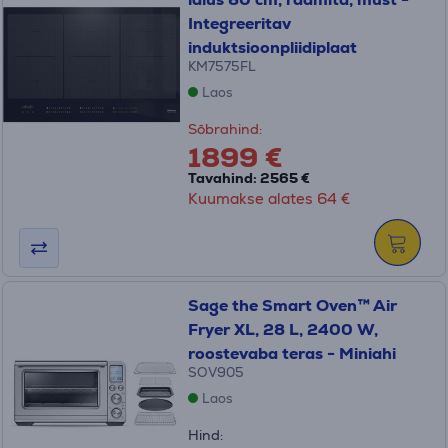
Integreeritav
induktsioonpliidiplaat
KM7575FL
Laos
Sõbrahind:
1899 €
Tavahind: 2565 €
Kuumakse alates 64 €
Sage the Smart Oven™ Air
Fryer XL, 28 L, 2400 W,
roostevaba teras - Miniahi
SOV905
Laos
Hind: