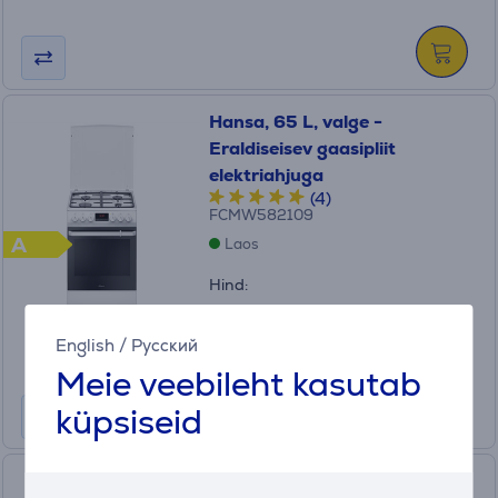
Hansa, 65 L, valge -
Eraldiseisev gaasipliit
elektriahjuga
(4)
FCMW582109
A
Laos
Hind:
359
.99 €
English
/
Русский
Kuumakse alates 12 €
Meie veebileht kasutab
küpsiseid
Hansa, 65 L, valge -