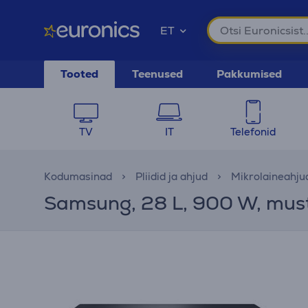
ET
Tooted
Teenused
Pakkumised
TV
IT
Telefonid
Kodumasinad
Pliidid ja ahjud
Mikrolaineahju
Samsung, 28 L, 900 W, must