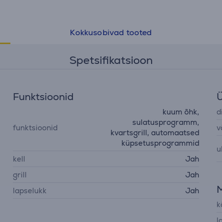
Kokkusobivad tooted
Spetsifikatsioon
Funktsioonid
Ü
kuum õhk,
d
sulatusprogramm,
funktsioonid
v
kvartsgrill, automaatsed
küpsetusprogrammid
u
kell
Jah
grill
Jah
lapselukk
Jah
k
l