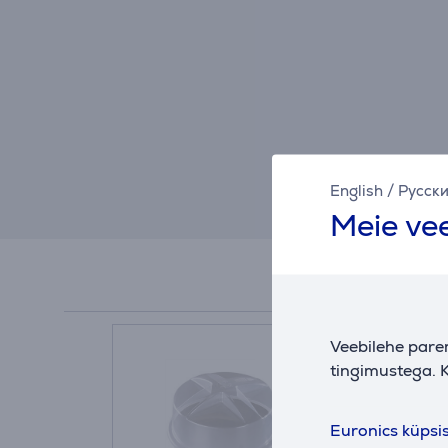
English
/
Русск
Meie vee
Veebilehe pare
tingimustega. K
Euronics küpsi