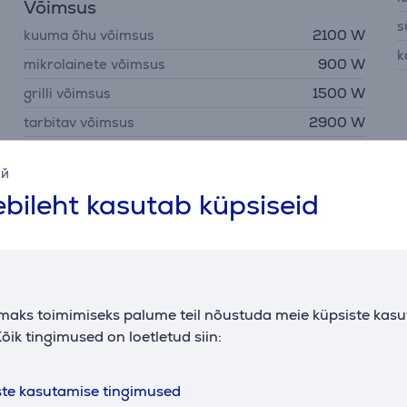
Võimsus
s
kuuma õhu võimsus
2100 W
k
mikrolainete võimsus
900 W
grilli võimsus
1500 W
tarbitav võimsus
2900 W
ий
bileht kasutab küpsiseid
Tarvikud
maks toimimiseks palume teil nõustuda meie küpsiste kas
õik tingimused on loetletud siin:
ste kasutamise tingimused