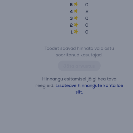
5
0
4
2
3
0
2
0
1
0
Toodet saavad hinnata vaid ostu
sooritanud kasutajad.
Jäta arvustus
Hinnangu esitamisel jälgi hea tava
reegleid.
Lisateave hinnangute kohta loe
siit.