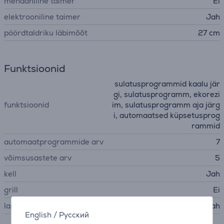
mehaaniline taimer
Ei
elektrooniline taimer
Jah
pöördtaldriku läbimõõt
27 cm
Funktsioonid
sulatusprogrammid kaalu jär
gi, sulatusprogramm, ekorezi
funktsioonid
im, sulatusprogramm aja järg
i, automaatsed küpsetusprog
rammid
automaatprogrammide arv
7
võimsusastete arv
5
kell
Jah
grill
Ei
lapselukk
Jah
English
/
Русский