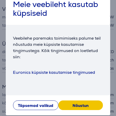
Meie veebileht kasutab
Võimsus
küpsiseid
mikrolainete võimsus
800 W
tarbitav võimsus
1270 W
Veebilehe paremaks toimimiseks palume teil
Üldine parameeter
nõustuda meie küpsiste kasutamise
tingimustega. Kõik tingimused on loetletud
displei
LED
siin:
tootja
Bosch
värvus
roostevaba teras
Euronics küpsiste kasutamise tingimused
Mõõtmed
laius
59,5 cm
kõrgus
38,2 cm
Täpsemad valikud
Nõustun
sügavus
33,5 cm