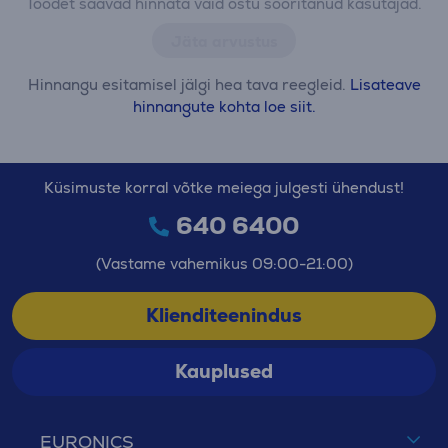
Toodet saavad hinnata vaid ostu sooritanud kasutajad.
Jäta arvustus
Hinnangu esitamisel jälgi hea tava reegleid.
Lisateave
hinnangute kohta loe siit.
Küsimuste korral võtke meiega julgesti ühendust!
640 6400
(Vastame vahemikus 09:00-21:00)
Klienditeenindus
Kauplused
EURONICS