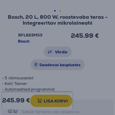
Bosch, 20 L, 800 W, roostevaba teras -
Integreeritav mikrolaineahi
245.99 €
BFL623MS3
Bosch
Võrdle
Saadavus kauplustes
• 5 võimsusastet
• Kell/ Taimer
• Automaatsed programmid
245.99
€
LISA KORVI
Tarne võimalused
Sobilik tarneviis vali ostukorvis