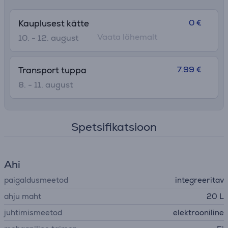
0 €
Kauplusest kätte
Vaata lähemalt
10. - 12. august
7.99 €
Transport tuppa
8. - 11. august
Spetsifikatsioon
Ahi
paigaldusmeetod
integreeritav
ahju maht
20 L
juhtimismeetod
elektrooniline