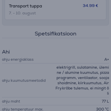
34.99 €
Transport tuppa
7. - 10. august
Spetsifikatsioon
Ahi
ahju energiaklass
A+
elektrigrill, sulatamine, ülemi
ne / alumine kuumutus, pizza
programm, ventilaator, sooja
ahju kuumutusmeetodid
shoidmine, kiirkuumutus, Air
Fry:krõbe tulemus, ei mingit õ
li
ahju maht
77 L
ahju temperatuur max.
300 °C