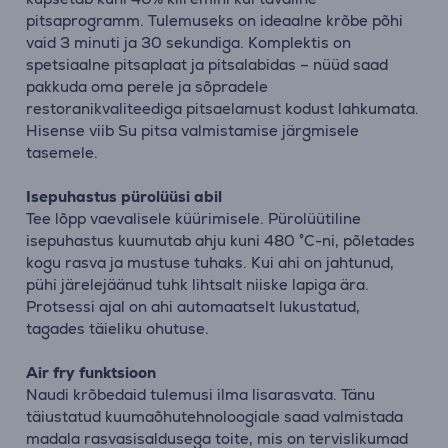
pitsaprogramm. Tulemuseks on ideaalne krõbe põhi
vaid 3 minuti ja 30 sekundiga. Komplektis on
spetsiaalne pitsaplaat ja pitsalabidas – nüüd saad
pakkuda oma perele ja sõpradele
restoranikvaliteediga pitsaelamust kodust lahkumata.
Hisense viib Su pitsa valmistamise järgmisele
tasemele.
Isepuhastus pürolüüsi abil
Tee lõpp vaevalisele küürimisele. Pürolüütiline
isepuhastus kuumutab ahju kuni 480 °C-ni, põletades
kogu rasva ja mustuse tuhaks. Kui ahi on jahtunud,
pühi järelejäänud tuhk lihtsalt niiske lapiga ära.
Protsessi ajal on ahi automaatselt lukustatud,
tagades täieliku ohutuse.
Air fry funktsioon
Naudi krõbedaid tulemusi ilma lisarasvata. Tänu
täiustatud kuumaõhutehnoloogiale saad valmistada
madala rasvasisaldusega toite, mis on tervislikumad