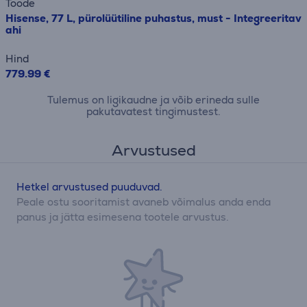
Toode
Hisense, 77 L, pürolüütiline puhastus, must - Integreeritav
ahi
Hind
779.99 €
Tulemus on ligikaudne ja võib erineda sulle
pakutavatest tingimustest.
Arvustused
Hetkel arvustused puuduvad.
Peale ostu sooritamist avaneb võimalus anda enda
panus ja jätta esimesena tootele arvustus.