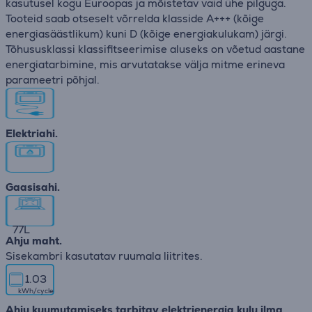
kasutusel kogu Euroopas ja mõistetav vaid ühe pilguga.
Tooteid saab otseselt võrrelda klasside A+++ (kõige
energiasäästlikum) kuni D (kõige energiakulukam) järgi.
Tõhususklassi klassifitseerimise aluseks on võetud aastane
energiatarbimine, mis arvutatakse välja mitme erineva
parameetri põhjal.
Elektriahi.
Gaasisahi.
77
L
Ahju maht.
Sisekambri kasutatav ruumala liitrites.
1.03
kWh/cycle
Ahju kuumutamiseks tarbitav elektrienergia kulu ilma