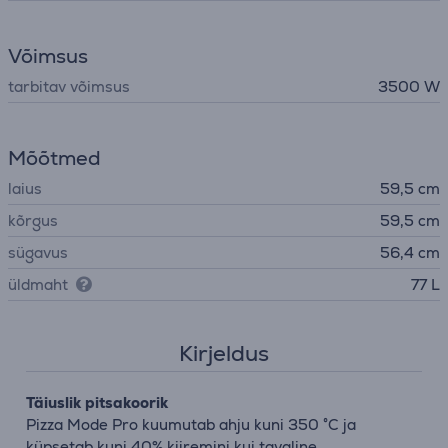
Võimsus
tarbitav võimsus
3500 W
Mõõtmed
laius
59,5 cm
kõrgus
59,5 cm
sügavus
56,4 cm
üldmaht
77 L
Kirjeldus
Täiuslik pitsakoorik
Pizza Mode Pro kuumutab ahju kuni 350 °C ja
küpsetab kuni 40% kiiremini kui tavaline