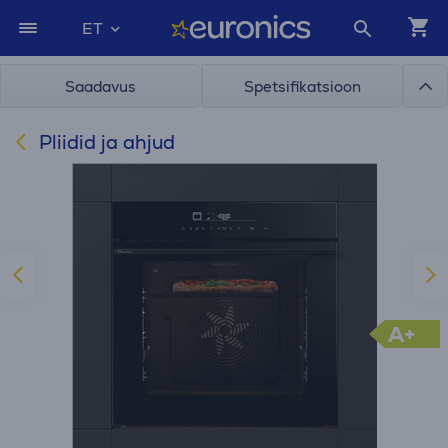
ET
Saadavus
Spetsifikatsioon
Pliidid ja ahjud
A+