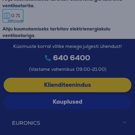
ventilaatorita.
0.71
kWh/cycle
Ahju kuumutamiseks tarbitav elektrienergiakulu
ventilaatoriga.
Küsimuste korral võtke meiega julgesti ühendust!
640 6400
(Vastame vahemikus 09:00-21:00)
Klienditeenindus
Kauplused
EURONICS