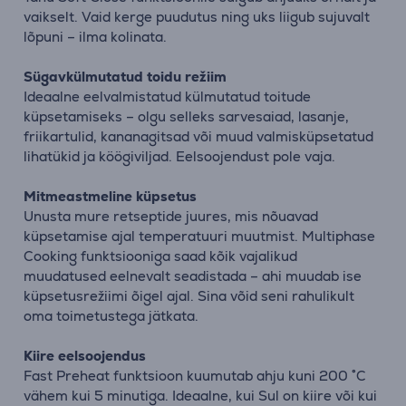
vaikselt. Vaid kerge puudutus ning uks liigub sujuvalt
lõpuni – ilma kolinata.
Sügavkülmutatud toidu režiim
Ideaalne eelvalmistatud külmutatud toitude
küpsetamiseks – olgu selleks sarvesaiad, lasanje,
friikartulid, kananagitsad või muud valmisküpsetatud
lihatükid ja köögiviljad. Eelsoojendust pole vaja.
Mitmeastmeline küpsetus
Unusta mure retseptide juures, mis nõuavad
küpsetamise ajal temperatuuri muutmist. Multiphase
Cooking funktsiooniga saad kõik vajalikud
muudatused eelnevalt seadistada – ahi muudab ise
küpsetusrežiimi õigel ajal. Sina võid seni rahulikult
oma toimetustega jätkata.
Kiire eelsoojendus
Fast Preheat funktsioon kuumutab ahju kuni 200 ˚C
vähem kui 5 minutiga. Ideaalne, kui Sul on kiire või kui