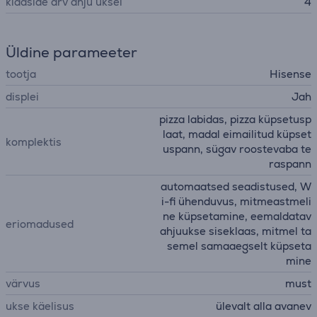
klaaside arv ahju uksel
4
Üldine parameeter
tootja
Hisense
displei
Jah
pizza labidas, pizza küpsetusp
laat, madal eimailitud küpset
komplektis
uspann, sügav roostevaba te
raspann
automaatsed seadistused, W
i-fi ühenduvus, mitmeastmeli
ne küpsetamine, eemaldatav
eriomadused
ahjuukse siseklaas, mitmel ta
semel samaaegselt küpseta
mine
värvus
must
ukse käelisus
ülevalt alla avanev