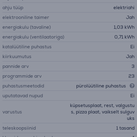
ahju tüüp
elektriahi
elektrooniline taimer
Jah
energiakulu (tavaline)
1,03 kWh
energiakulu (ventilaatoriga)
0,71 kWh
katalüütiline puhastus
Ei
kiirkuumutus
Jah
pannide arv
3
programmide arv
23
puhastusmeetodid
pürolüütiline puhastus
uputatavad nupud
Ei
küpsetusplaat, rest, valgustu
varustus
s, pizza plaat, vaikselt sulguv
uks
teleskoopsiinid
1 tasand