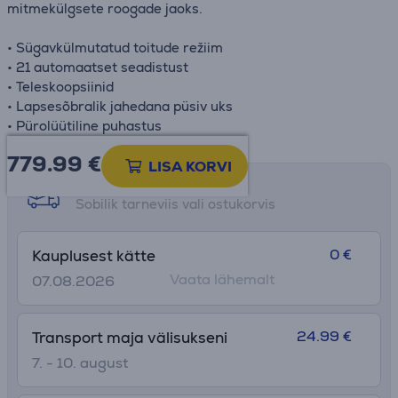
mitmekülgsete roogade jaoks.
• Sügavkülmutatud toitude režiim
• 21 automaatset seadistust
• Teleskoopsiinid
• Lapsesõbralik jahedana püsiv uks
• Pürolüütiline puhastus
779.99
€
LISA KORVI
Tarne võimalused
Sobilik tarneviis vali ostukorvis
0 €
Kauplusest kätte
Vaata lähemalt
07.08.2026
24.99 €
Transport maja välisukseni
7. - 10. august