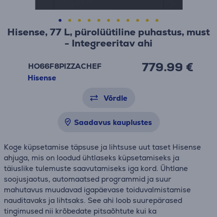
Hisense, 77 L, pürolüütiline puhastus, must
- Integreeritav ahi
779.99 €
HO66F8PIZZACHEF
Hisense
Võrdle
Saadavus kauplustes
Koge küpsetamise täpsuse ja lihtsuse uut taset Hisense
ahjuga, mis on loodud ühtlaseks küpsetamiseks ja
täiuslike tulemuste saavutamiseks iga kord. Ühtlane
soojusjaotus, automaatsed programmid ja suur
mahutavus muudavad igapäevase toiduvalmistamise
nauditavaks ja lihtsaks. See ahi loob suurepärased
tingimused nii krõbedate pitsaõhtute kui ka