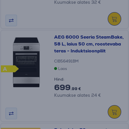
Kuumakse alates 32 €
AEG 6000 Seeria SteamBake,
58 L, laius 50 cm, roostevaba
teras - Induktsioonpliit
CIB56491BM
A
Laos
Hind:
699
.99 €
Kuumakse alates 24 €