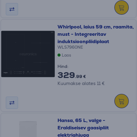
Whirlpool, laius 59 cm, raamita,
must - Integreeritav
induktsioonpliidiplaat
WLS7960NE
Laos
Hind:
329
.99 €
Kuumakse alates 11 €
Hansa, 65 L, valge -
Eraldiseisev gaasipliit
elektriahjuga