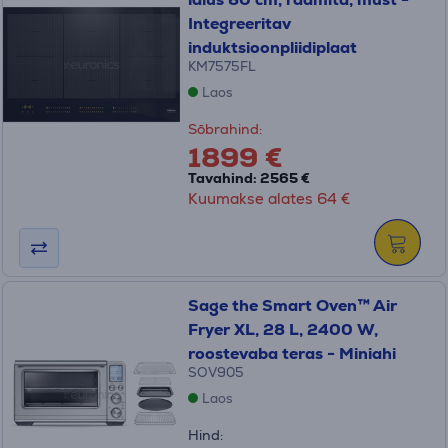
Integreeritav
induktsioonpliidiplaat
KM7575FL
Laos
Sõbrahind:
1899 €
Tavahind: 2565 €
Kuumakse alates 64 €
Sage the Smart Oven™ Air
Fryer XL, 28 L, 2400 W,
roostevaba teras - Miniahi
SOV905
Laos
Hind: