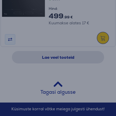
Hind:
499
.99 €
Kuumakse alates 17 €
Lae veel tooteid
Tagasi algusse
Küsimuste korral võtke meiega julgesti ühendust!