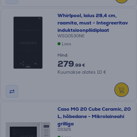
Whirlpool, laius 28,4 cm,
raamita, must - Integreeritav
induktsioonpliidiplaat
WSQ0530NE
Laos
Hind:
279
.99 €
Kuumakse alates 10 €
Caso MG 20 Cube Ceramic, 20
L, hõbedane - Mikrolaineahi
grilliga
03325