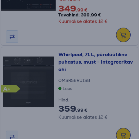
349
.99 €
Tavahind: 399.99 €
Kuumakse alates 12 €
Whirlpool, 71 L, pürolüütiline
puhastus, must - Integreeritav
ahi
OMSR58RU1SB
A+
Laos
Hind:
359
.99 €
Kuumakse alates 12 €