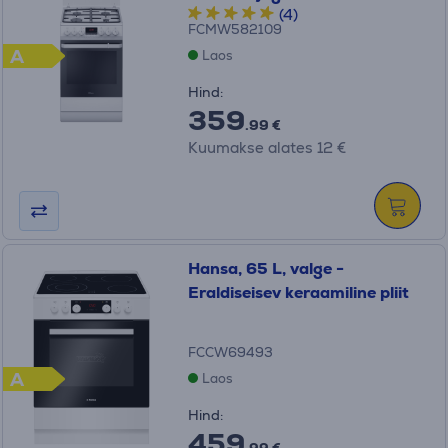
(4)
FCMW582109
A
Laos
Hind:
359
.99 €
Kuumakse alates 12 €
Hansa, 65 L, valge -
Eraldiseisev keraamiline pliit
FCCW69493
A
Laos
Hind:
459