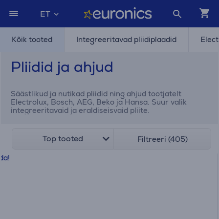
ET
Kõik tooted
Integreeritavad pliidiplaadid
Elect
Pliidid ja ahjud
Säästlikud ja nutikad pliidid ning ahjud tootjatelt
Electrolux, Bosch, AEG, Beko ja Hansa. Suur valik
integreeritavaid ja eraldiseisvaid pliite.
Top tooted
Filtreeri (405)