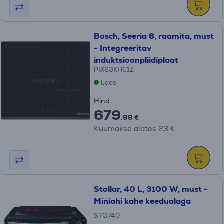
Bosch, Seeria 6, raamita, must
- Integreeritav
induktsioonpliidiplaat
PIX63KHC1Z
Laos
Hind:
679
.99 €
Kuumakse alates 23 €
Stollar, 40 L, 3100 W, must -
Miniahi kahe keedualaga
STO740