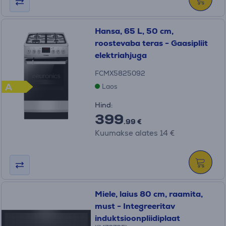
Hansa, 65 L, 50 cm,
roostevaba teras - Gaasipliit
elektriahjuga
FCMX5825092
A
Laos
Hind:
399
.99 €
Kuumakse alates 14 €
Miele, laius 80 cm, raamita,
must - Integreeritav
induktsioonpliidiplaat