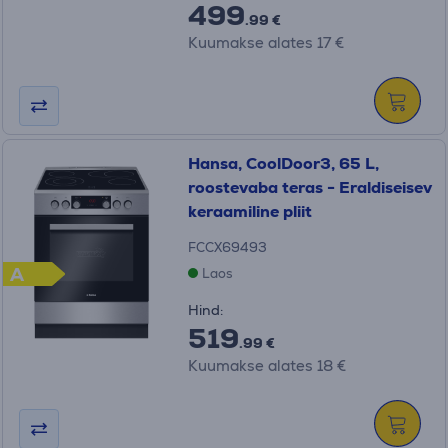
499
.99 €
Kuumakse alates 17 €
Hansa, CoolDoor3, 65 L,
roostevaba teras - Eraldiseisev
keraamiline pliit
FCCX69493
A
Laos
Hind:
519
.99 €
Kuumakse alates 18 €