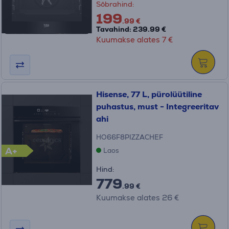
Sõbrahind:
199
.99 €
Tavahind: 239.99 €
Kuumakse alates 7 €
Hisense, 77 L, pürolüütiline
puhastus, must - Integreeritav
ahi
HO66F8PIZZACHEF
A+
Laos
Hind:
779
.99 €
Kuumakse alates 26 €