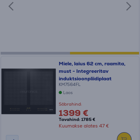
Miele, laius 62 cm, raamita,
must - Integreeritav
induktsioonpliidiplaat
KM7564FL
Laos
Sõbrahind:
1399 €
Tavahind: 1785 €
Kuumakse alates 47 €