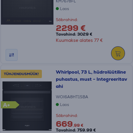
KM7678FL
Laos
Sõbrahind:
2299 €
Tavahind: 3029 €
Kuumakse alates 77 €
Whirlpool, 73 L, hüdrolüütiline
TÜHJENDUSMÜÜK!
puhastus, must - Integreeritav
ahi
WOI6A8HT1SBA
A+
Laos
Sõbrahind:
669
.99 €
Tavahind: 759.99 €