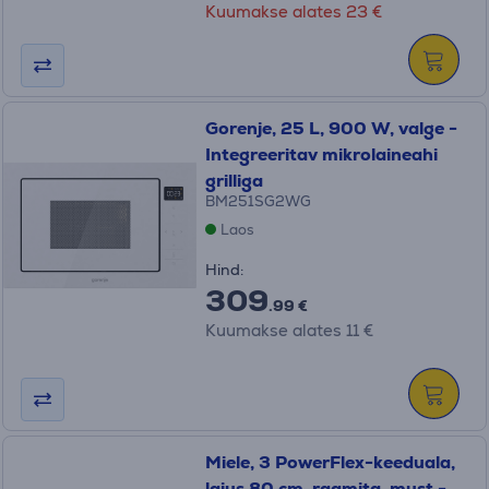
Kuumakse alates 23 €
Gorenje, 25 L, 900 W, valge -
Integreeritav mikrolaineahi
grilliga
BM251SG2WG
Laos
Hind:
309
.99 €
Kuumakse alates 11 €
Miele, 3 PowerFlex-keeduala,
laius 80 cm, raamita, must -