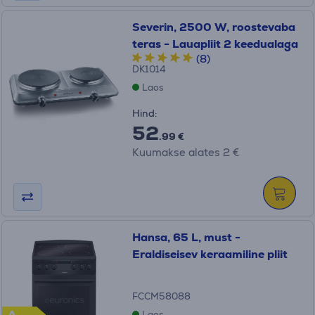
Severin, 2500 W, roostevaba
teras - Lauapliit 2 keedualaga
(8)
DK1014
Laos
Hind:
52
.99 €
Kuumakse alates 2 €
Hansa, 65 L, must -
Eraldiseisev keraamiline pliit
FCCM58088
Laos