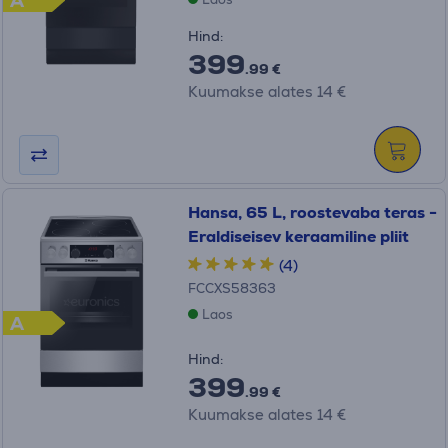
A
Hind:
399
.99 €
Kuumakse alates 14 €
Hansa, 65 L, roostevaba teras -
Eraldiseisev keraamiline pliit
(4)
FCCXS58363
Laos
A
Hind:
399
.99 €
Kuumakse alates 14 €