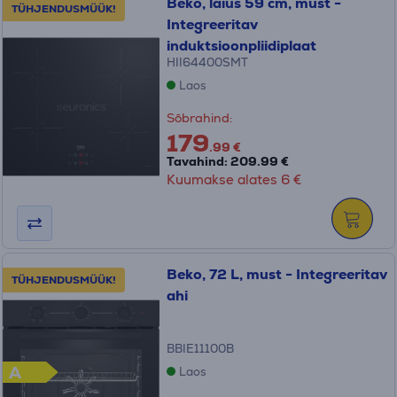
Beko, laius 59 cm, must -
TÜHJENDUSMÜÜK!
Integreeritav
induktsioonpliidiplaat
HII64400SMT
Laos
Sõbrahind:
179
.99 €
Tavahind: 209.99 €
Kuumakse alates 6 €
Beko, 72 L, must - Integreeritav
TÜHJENDUSMÜÜK!
ahi
BBIE11100B
A
Laos