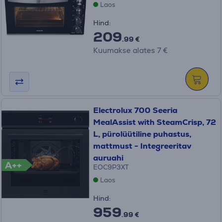
Laos
Hind:
209
.99 €
Kuumakse alates 7 €
Electrolux 700 Seeria
MealAssist with SteamCrisp, 72
L, pürolüütiline puhastus,
mattmust - Integreeritav
auruahi
A++
EOC9P3XT
Laos
Hind:
959
.99 €