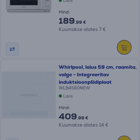
Laos
Hind:
189
.99 €
Kuumakse alates 7 €
Whirlpool, laius 59 cm, raamita,
valge - Integreeritav
induktsioonpliidiplaat
WLB4560NEW
Laos
Hind:
409
.99 €
Kuumakse alates 14 €