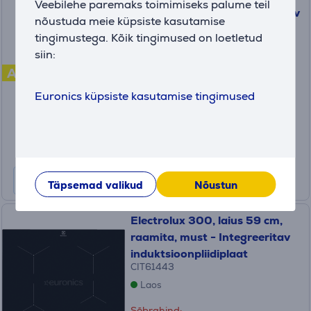
Veebilehe paremaks toimimiseks palume teil
roostevaba teras - Eraldiseisev
nõustuda meie küpsiste kasutamise
gaasipliit elektriahjuga
tingimustega. Kõik tingimused on loetletud
siin:
FCMX581009
A
Laos
Euronics küpsiste kasutamise tingimused
Hind:
319
.99 €
Kuumakse alates 11 €
Täpsemad valikud
Nõustun
Electrolux 300, laius 59 cm,
raamita, must - Integreeritav
induktsioonpliidiplaat
CIT61443
Laos
Sõbrahind: