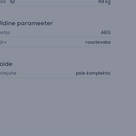
aal
49 kg
ldine parameeter
ootja
AEG
ärv
roostevaba
oide
oitejuhe
pole komplektis