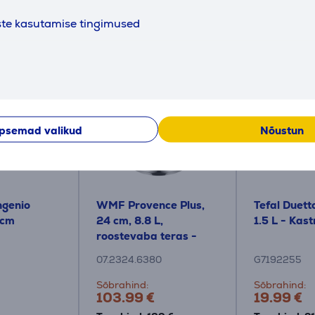
ste kasutamise tingimused
Kokkusobivad tooted
psemad valikud
Nõustun
ngenio
WMF Provence Plus,
Tefal Duett
 cm
24 cm, 8.8 L,
1.5 L - Kas
roostevaba teras -
Kaanega keedupott
07.2324.6380
G7192255
Sõbrahind:
Sõbrahind:
103.99 €
19.99 €