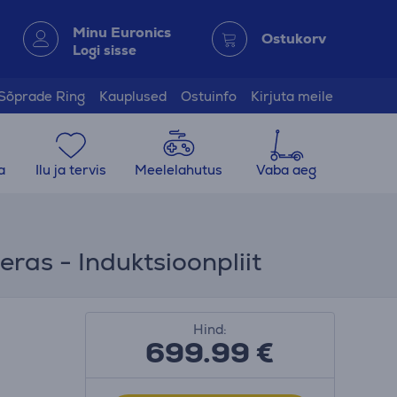
Minu Euronics
Ostukorv
Logi sisse
Sõprade Ring
Kauplused
Ostuinfo
Kirjuta meile
a
Ilu ja tervis
Meelelahutus
Vaba aeg
ras - Induktsioonpliit
Hind:
699.99
€