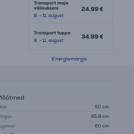
Transport maja
välisukseni
24.99 €
8. - 11. august
Transport tuppa
34.99 €
8. - 11. august
Energiamärgis
Mõõtmed
aius
50 cm
õrgus
85,8 cm
ügavus
60 cm