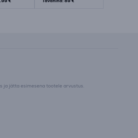
.99 €
Tavahind: 89 €
 ja jätta esimesena tootele arvustus.