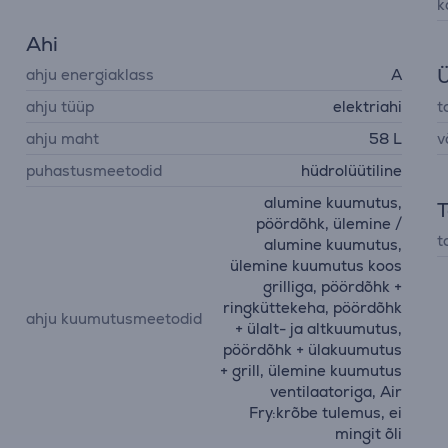
k
Ahi
Ü
ahju energiaklass
A
ahju tüüp
elektriahi
t
ahju maht
58 L
v
puhastusmeetodid
hüdrolüütiline
alumine kuumutus,
T
pöördõhk, ülemine /
t
alumine kuumutus,
ülemine kuumutus koos
grilliga, pöördõhk +
ringküttekeha, pöördõhk
ahju kuumutusmeetodid
+ ülalt- ja altkuumutus,
pöördõhk + ülakuumutus
+ grill, ülemine kuumutus
ventilaatoriga, Air
Fry:krõbe tulemus, ei
mingit õli