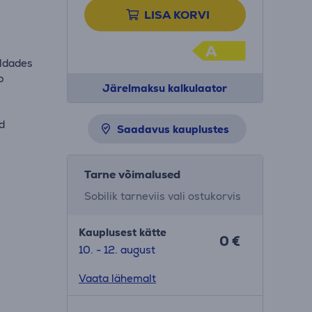
LISA KORVI
A
aldades
b
Järelmaksu kalkulaator
id
Saadavus kauplustes
Tarne võimalused
Sobilik tarneviis vali ostukorvis
Kauplusest kätte
0 €
10. - 12. august
Vaata lähemalt