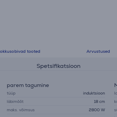
okkusobivad tooted
Arvustused
Spetsifikatsioon
parem tagumine
tüüp
induktsioon
l
läbimõõt
18 cm
k
maks. võimsus
2800 W
s