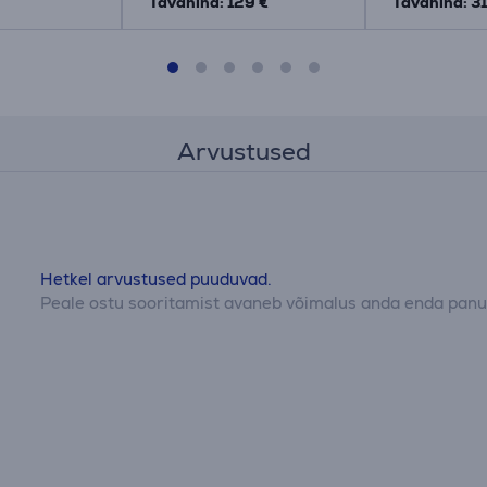
Tavahind: 129 €
Tavahind: 31
Arvustused
Hetkel arvustused puuduvad.
Peale ostu sooritamist avaneb võimalus anda enda panus