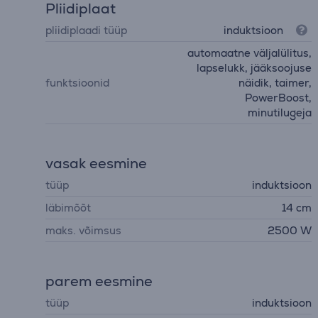
Pliidiplaat
pliidiplaadi tüüp
induktsioon
automaatne väljalülitus,
lapselukk, jääksoojuse
funktsioonid
näidik, taimer,
PowerBoost,
minutilugeja
vasak eesmine
tüüp
induktsioon
läbimõõt
14 cm
maks. võimsus
2500 W
parem eesmine
tüüp
induktsioon