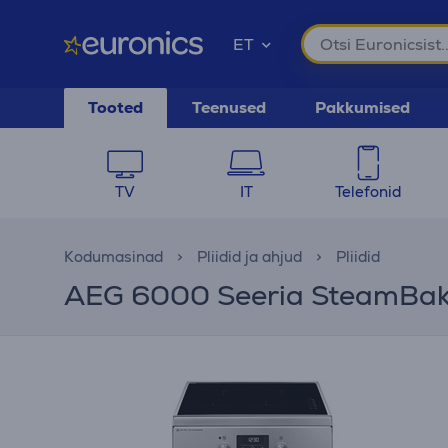
ET
Tooted
Teenused
Pakkumised
TV
IT
Telefonid
Kodumasinad
Pliidid ja ahjud
Pliidid
AEG 6000 Seeria SteamBake, 