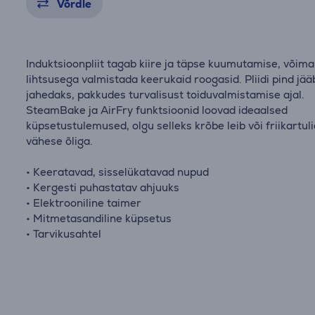
Võrdle
Induktsioonpliit tagab kiire ja täpse kuumutamise, võim
lihtsusega valmistada keerukaid roogasid. Pliidi pind jää
jahedaks, pakkudes turvalisust toiduvalmistamise ajal.
SteamBake ja AirFry funktsioonid loovad ideaalsed
küpsetustulemused, olgu selleks krõbe leib või friikartul
vähese õliga.
• Keeratavad, sisselükatavad nupud
• Kergesti puhastatav ahjuuks
• Elektrooniline taimer
• Mitmetasandiline küpsetus
• Tarvikusahtel