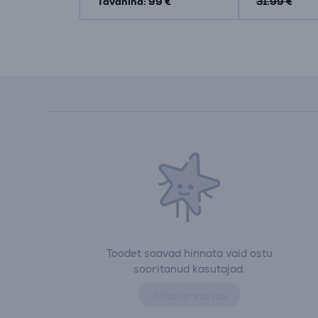
Tavahind: 99 €
31.99 €
Toodet saavad hinnata vaid ostu
sooritanud kasutajad.
Jäta arvustus