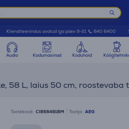
Klienditeenindus avatud iga päev 9-21
640 6400
Audio
Kodumasinad
Koduhoid
Köögitehnik
58 L, laius 50 cm, roostevaba te
Tootekood:
CIB56491BM
Tootja:
AEG