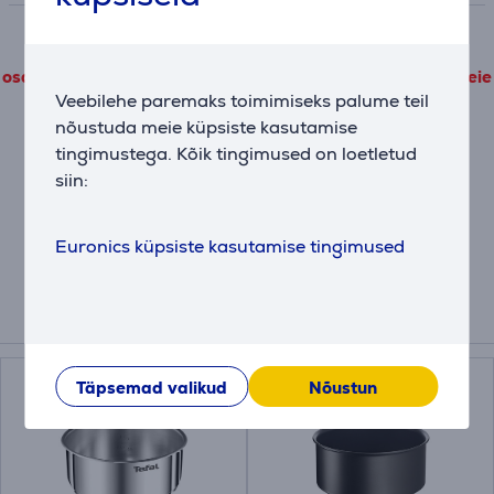
Toote detailandmeid, mis pärinevad kolmandatelt
osapooltelt, on võimalik vaadata vaid siis kui nõustute meie
Veebilehe paremaks toimimiseks palume teil
jõudlusküpsiste kasutamise tingimustega
nõustuda meie küpsiste kasutamise
tingimustega. Kõik tingimused on loetletud
Täpsemad valikud
siin:
Kirjeldus
Euronics küpsiste kasutamise tingimused
Kokkusobivad tooted
Täpsemad valikud
Nõustun