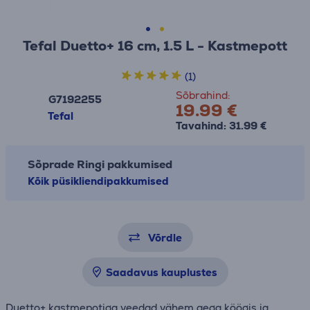
Tefal Duetto+ 16 cm, 1.5 L - Kastmepott
(1)
Sõbrahind:
G7192255
19.99 €
Tefal
Tavahind: 31.99 €
Sõprade Ringi pakkumised
Kõik püsikliendipakkumised
Võrdle
Saadavus kauplustes
Duetto+ kastmepotiga veedad vähem aega köögis ja