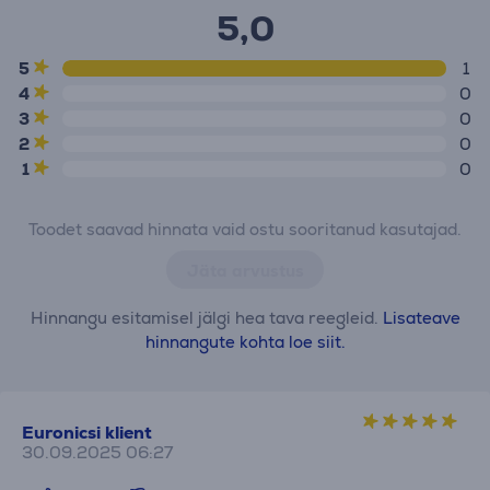
5,0
5
1
4
0
3
0
2
0
1
0
Toodet saavad hinnata vaid ostu sooritanud kasutajad.
Jäta arvustus
Hinnangu esitamisel jälgi hea tava reegleid.
Lisateave
hinnangute kohta loe siit.
Euronicsi klient
30.09.2025 06:27