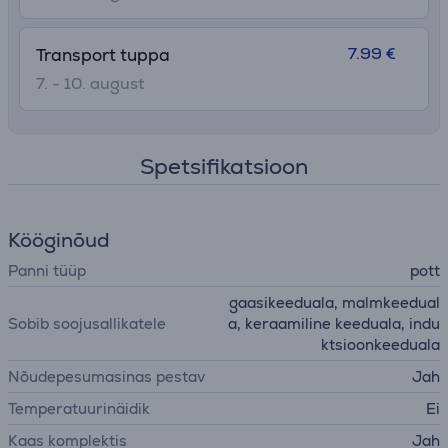
7.99 €
Transport tuppa
7. - 10. august
Spetsifikatsioon
Kööginõud
Panni tüüp
pott
gaasikeeduala, malmkeedual
Sobib soojusallikatele
a, keraamiline keeduala, indu
ktsioonkeeduala
Nõudepesumasinas pestav
Jah
Temperatuurinäidik
Ei
Kaas komplektis
Jah