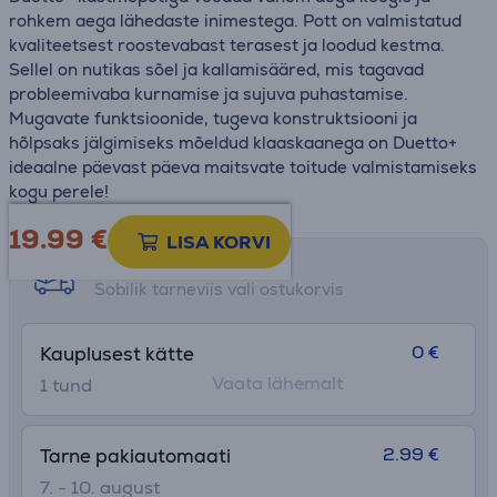
rohkem aega lähedaste inimestega. Pott on valmistatud
kvaliteetsest roostevabast terasest ja loodud kestma.
Sellel on nutikas sõel ja kallamisääred, mis tagavad
probleemivaba kurnamise ja sujuva puhastamise.
Mugavate funktsioonide, tugeva konstruktsiooni ja
hõlpsaks jälgimiseks mõeldud klaaskaanega on Duetto+
ideaalne päevast päeva maitsvate toitude valmistamiseks
kogu perele!
19.99
€
LISA KORVI
Tarne võimalused
Sobilik tarneviis vali ostukorvis
0 €
Kauplusest kätte
Vaata lähemalt
1 tund
2.99 €
Tarne pakiautomaati
7. - 10. august