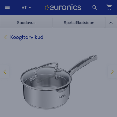
ET
Saadavus
Spetsifikatsioon
Köögitarvikud