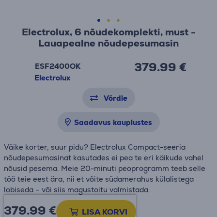
Electrolux, 6 nõudekomplekti, must -
Lauapealne nõudepesumasin
379.99 €
ESF2400OK
Electrolux
Võrdle
Saadavus kauplustes
Väike korter, suur pidu? Electrolux Compact-seeria
nõudepesumasinat kasutades ei pea te eri käikude vahel
nõusid pesema. Meie 20-minuti peoprogramm teeb selle
töö teie eest ära, nii et võite südamerahus külalistega
lobiseda – või siis magustoitu valmistada.
379.99
€
Toote teabeleht
LISA KORVI