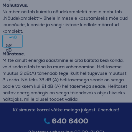
Mahutavus.
Number näitab kuimitu nõudekomplekti masin mahutab.
„Nõudekomplekt”– ühele inimesele kasutamiseks mõeldud
lauanõude, klaaside ja söögiriistade kindlaksmääratud
komplekt.
52
dB
Müratase.
Mitte ainult energia säästmine ei aita kaitsta keskkonda,
vaid seda aitab teha ka müra vähendamine. Helitaseme
muutus 3 dB(A) tähendab tegelikult helitugevuse muutust
2 korda. Näiteks 78 dB (A) helitasemega seade on seega
poole vaiksem kui 81 dB (A) helitasemega seade. Helitaset
näitav energiamärgis on seega täiendavaks objektiivseks
näitajaks, mille alusel toodet valida.
Küsimuste korral võtke meiega julgesti ühendust!
640 6400