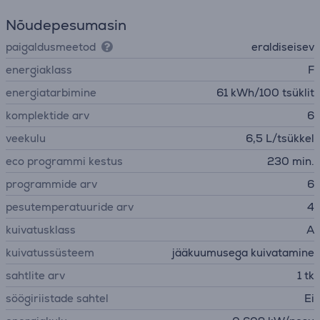
Nõudepesumasin
paigaldusmeetod
eraldiseisev
energiaklass
F
energiatarbimine
61 kWh/100 tsüklit
komplektide arv
6
veekulu
6,5 L/tsükkel
eco programmi kestus
230 min.
programmide arv
6
pesutemperatuuride arv
4
kuivatusklass
A
kuivatussüsteem
jääkuumusega kuivatamine
sahtlite arv
1 tk
söögiriistade sahtel
Ei