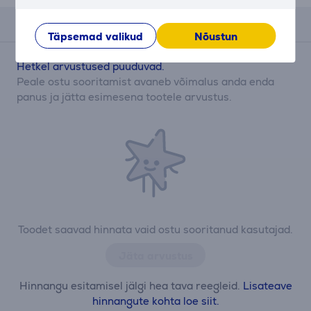
Arvustused
Täpsemad valikud
Nõustun
Hetkel arvustused puuduvad.
Peale ostu sooritamist avaneb võimalus anda enda
panus ja jätta esimesena tootele arvustus.
Toodet saavad hinnata vaid ostu sooritanud kasutajad.
Jäta arvustus
Hinnangu esitamisel jälgi hea tava reegleid.
Lisateave
hinnangute kohta loe siit.