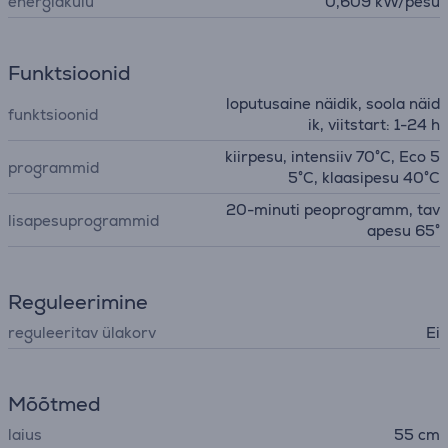
energiakulu
0,609 kW/pesu
Funktsioonid
loputusaine näidik, soola näid
funktsioonid
ik, viitstart: 1-24 h
kiirpesu, intensiiv 70°C, Eco 5
programmid
5°C, klaasipesu 40°C
20-minuti peoprogramm, tav
lisapesuprogrammid
apesu 65°
Reguleerimine
reguleeritav ülakorv
Ei
Mõõtmed
laius
55 cm