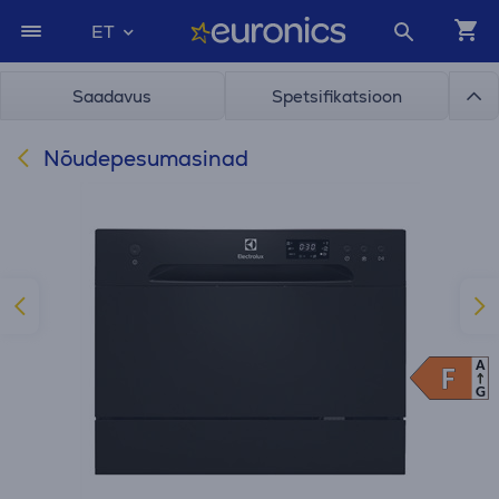
ET
Saadavus
Spetsifikatsioon
Nõudepesumasinad
A
F
F
G