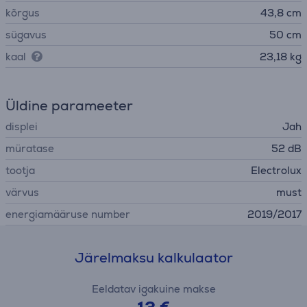
kõrgus
43,8 cm
sügavus
50 cm
kaal
23,18 kg
Üldine parameeter
displei
Jah
müratase
52 dB
tootja
Electrolux
värvus
must
energiamääruse number
2019/2017
Järelmaksu kalkulaator
Eeldatav igakuine makse