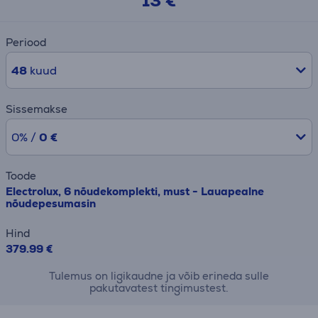
13 €
Periood
48
kuud
Sissemakse
0% /
0 €
Toode
Electrolux, 6 nõudekomplekti, must - Lauapealne
nõudepesumasin
Hind
379.99 €
Tulemus on ligikaudne ja võib erineda sulle
pakutavatest tingimustest.