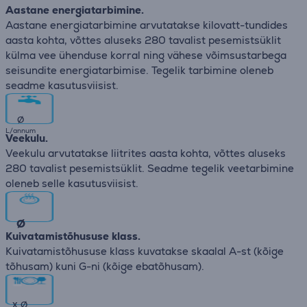
Aastane energiatarbimine.
Aastane energiatarbimine arvutatakse kilovatt-tundides
aasta kohta, võttes aluseks 280 tavalist pesemistsüklit
külma vee ühenduse korral ning vähese võimsustarbega
seisundite energiatarbimise. Tegelik tarbimine oleneb
seadme kasutusviisist.
∅
L/annum
Veekulu.
Veekulu arvutatakse liitrites aasta kohta, võttes aluseks
280 tavalist pesemistsüklit. Seadme tegelik veetarbimine
oleneb selle kasutusviisist.
∅
Kuivatamistõhususe klass.
Kuivatamistõhususe klass kuvatakse skaalal A-st (kõige
tõhusam) kuni G-ni (kõige ebatõhusam).
x
∅