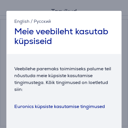
Tarvikud
English
/
Русский
Meie veebileht kasutab
küpsiseid
Veebilehe paremaks toimimiseks palume teil
Miele DishClean -
Katlakivieemaldaja
nõustuda meie küpsiste kasutamise
Nõudepesumasina
pesumasinale ja
tingimustega. Kõik tingimused on loetletud
puhastusaine
nõudepesumasinale
siin:
Miele 250 g
11905830
10130980
Hind:
Euronics küpsiste kasutamise tingimused
Hind:
17.99 €
16.99 €