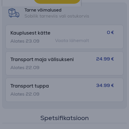
Tarne võimalused
Sobilik tarneviis vali ostukorvis
0 €
Kauplusest kätte
Vaata lähemalt
Alates 23.09
24.99 €
Transport maja välisukseni
Alates 22.09
34.99 €
Transport tuppa
Alates 22.09
Spetsifikatsioon