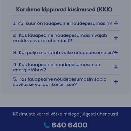
Korduma kippuvad küsimused (KKK)
Euronicsis leidub lauapealseid
nõudepesumasinaid eri hinnaklassides – alates
1. Kui suur on lauapealne nõudepesumasin?
soodsatest kompaktmudelitest kuni nutikate ja
energiatõhusate seadmeteni.
2. Kas lauapealne nõudepesumasin vajab
Soodsad mudelid (kuni 300 €)
sobivad
eraldi veevärgi ühendust?
väikesele leibkonnale või üürikorterisse, kus
3. Kui palju mahutab väike nõudepesumasin?
piisab põhiprogrammidest ja väikesest
mahutavusest.
4. Kas lauapealne nõudepesumasin on
energiatõhus?
Keskmine klass (300–500 €)
pakub vaiksemat
5. Kas lauapealne nõudepesumasin sobib
tööd, öko‑ ja kiirprogramme ning
suvilasse või üürikorterisse?
lisafunktsioone nagu automaatne veevarustuse
kontroll.
Premium‑seadmed (500 € ja rohkem)
ühendavad energiatõhususe, mitmekülgsed
Küsimuste korral võtke meiega julgesti ühendust!
pesurežiimid ja nutika juhtimise rakenduse
640 6400
kaudu.