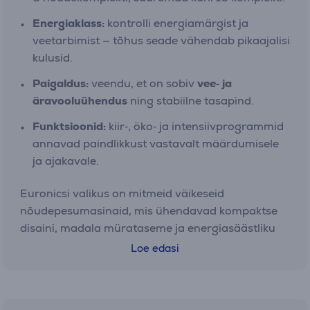
Energiaklass:
kontrolli energiamärgist ja
veetarbimist — tõhus seade vähendab pikaajalisi
kulusid.
Paigaldus:
veendu, et on sobiv
vee‑ ja
äravooluühendus
ning stabiilne tasapind.
Funktsioonid:
kiir‑, öko‑ ja intensiivprogrammid
annavad paindlikkust vastavalt määrdumisele
ja ajakavale.
Euronicsi valikus on mitmeid väikeseid
nõudepesumasinaid, mis ühendavad kompaktse
disaini, madala mürataseme ja energiasäästliku
töö – hea valik, kui soovid mugavust ilma
Loe edasi
köögipinda ohverdamata.
Hinnaklassid ja praktiline valik