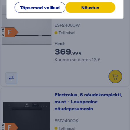
valge - Lauapealne
Täpsemad valikud
Nõustun
nõudepesumasin
ESF2400OW
A
F
F
Tellimisel
G
Hind:
369
.99 €
Kuumakse alates 13 €
Electrolux, 6 nõudekomplekti,
must - Lauapealne
nõudepesumasin
ESF2400OK
A
F
F
Tellimisel