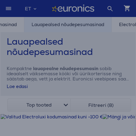
ET
masinad
Lauapealsed nõudepesumasinad
Electr
Lauapealsed
nõudepesumasinad
Kompaktne
lauapealne nõudepesumasin
sobib
ideaalselt väiksemasse kööki või üürikorterisse ning
säästab aega, vett ja elektrit. Euronicsi veebipoes saad
mudeleid mugavalt
võrrelda hinna, laiuse ja
Loe edasi
funktsioonide järgi
, et leida just sinu kööki sobiv
kompaktne ja väike nõudepesumasin.
Top tooted
Filtreeri (8)