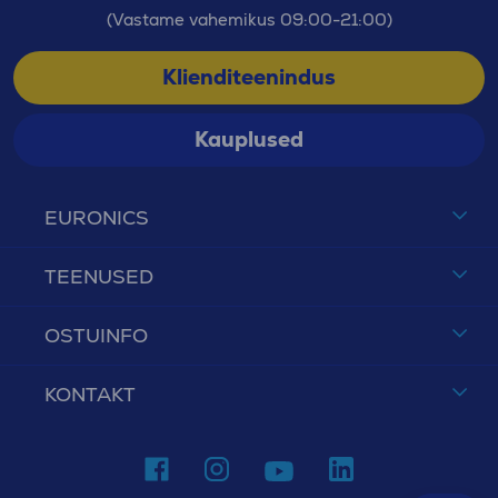
(Vastame vahemikus 09:00-21:00)
Valikul tasub arvestada ka
energiaklassi ja
veetarbimist
, sest need mõjutavad pikaajalisi
Klienditeenindus
kulusid.
Kauplused
Kuidas hooldada lauapealset
nõudepesumasinat?
EURONICS
Et
lauapealne nõudepesumasin
töötaks tõhusalt
ja kestaks kaua, tasub järgida mõnda lihtsat
TEENUSED
hooldussoovitust:
Puhasta regulaarselt filtrid ja pihustid
–
OSTUINFO
toidujäägid ja rasv võivad koguneda ning
halvendada pesutulemust.
KONTAKT
Kasuta puhastusprogrammi või spetsiaalset
puhastusvahendit
kord kuus, et eemaldada
katlakivi ja rasv.