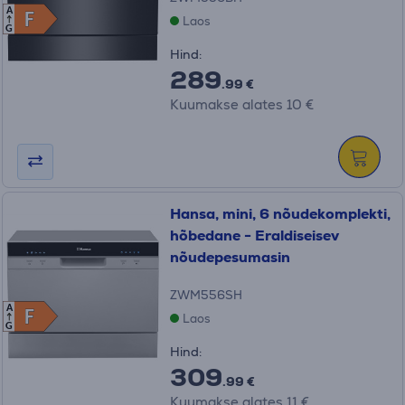
A
F
F
Laos
G
Hind:
289
.99 €
Kuumakse alates 10 €
Hansa, mini, 6 nõudekomplekti,
hõbedane - Eraldiseisev
nõudepesumasin
ZWM556SH
A
F
F
Laos
G
Hind:
309
.99 €
Kuumakse alates 11 €