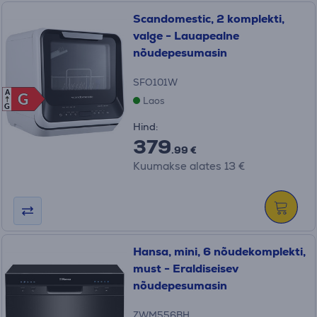
Scandomestic, 2 komplekti,
valge - Lauapealne
nõudepesumasin
SFO101W
A
G
G
Laos
G
Hind:
379
.99 €
Kuumakse alates 13 €
Hansa, mini, 6 nõudekomplekti,
must - Eraldiseisev
nõudepesumasin
ZWM556BH