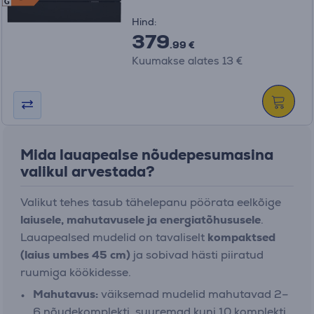
G
Hind:
379
.99 €
Kuumakse alates 13 €
Mida lauapealse nõudepesumasina
valikul arvestada?
Valikut tehes tasub tähelepanu pöörata eelkõige
laiusele, mahutavusele ja energiatõhususele
.
Lauapealsed mudelid on tavaliselt
kompaktsed
(laius umbes 45 cm)
ja sobivad hästi piiratud
ruumiga köökidesse.
Mahutavus:
väiksemad mudelid mahutavad 2–
6 nõudekomplekti, suuremad kuni 10 komplekti.