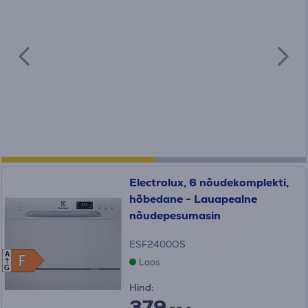
Electrolux, 6 nõudekomplekti,
hõbedane - Lauapealne
nõudepesumasin
ESF2400OS
A
F
F
Laos
G
Hind:
379