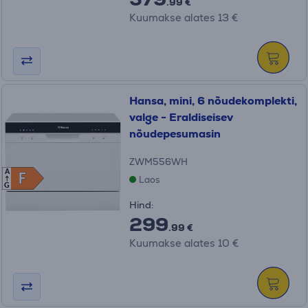
.99 €
Kuumakse alates 13 €
Hansa, mini, 6 nõudekomplekti,
valge - Eraldiseisev
nõudepesumasin
ZWM556WH
A
F
F
Laos
G
Hind:
299
.99 €
Kuumakse alates 10 €