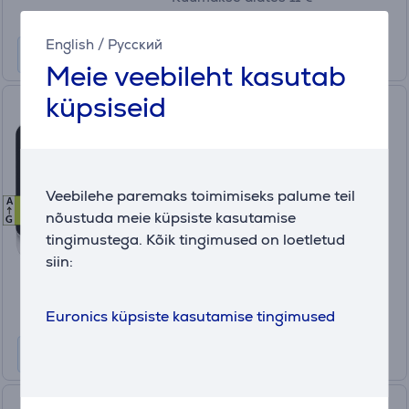
English
/
Русский
Meie veebileht kasutab
küpsiseid
Bomann, 3 nõudekomplekti,
valge - Lauapealne
nõudepesumasin
TSG5702
Veebilehe paremaks toimimiseks palume teil
A
C
C
Laos
nõustuda meie küpsiste kasutamise
G
tingimustega. Kõik tingimused on loetletud
Hind:
siin:
369
.99 €
Kuumakse alates 13 €
Euronics küpsiste kasutamise tingimused
Electrolux, 6 nõudekomplekti,