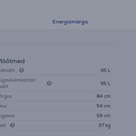
Energiamärgis
Mõõtmed
ldmaht
95 L
ügavkülmkambri
95 L
aht
õrgus
84 cm
aius
54 cm
ügavus
59 cm
aal
27 kg