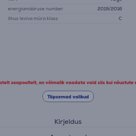
energiamääruse number
2019/2016
õhus leviva müra klass
C
elt osapooltelt, on võimalik vaadata vaid siis kui nõustute
Täpsemad valikud
Kirjeldus