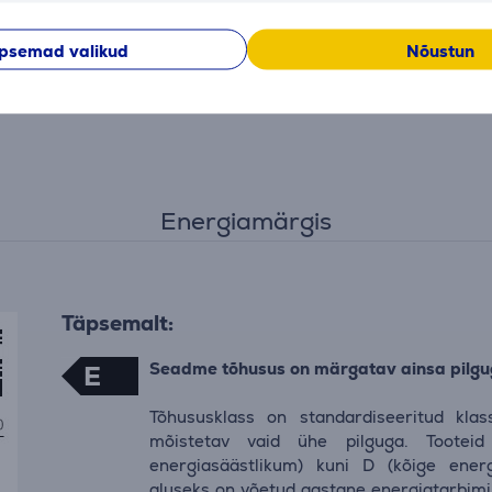
psemad valikud
Nõustun
Energiamärgis
Täpsemalt:
Seadme tõhusus on märgatav ainsa pilgu
E
Tõhususklass on standardiseeritud klas
mõistetav vaid ühe pilguga. Tooteid
energiasäästlikum) kuni D (kõige energi
aluseks on võetud aastane energiatarbimi