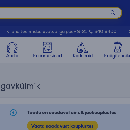
Klienditeenindus avatud iga päev 9-21
640 6400
Audio
Kodumasinad
Koduhoid
Köögitehnik
Sügavkülmik
Toode on saadaval ainult jaekauplustes
Vaata saadavust kauplustes