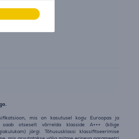
ga.
sifikatsioon, mis on kasutusel kogu Euroopas ja
 saab otseselt võrrelda klasside A+++ (kõige
akulukam) järgi. Tõhususklassi klassifitseerimise
ne, mis arvutatakse välja mitme erineva parameetri