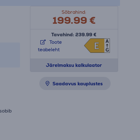
Sõbrahind:
199.99
€
Tavahind: 239.99 €
A
Toote
E
E
teabeleht
G
Järelmaksu kalkulaator
Saadavus kauplustes
sobib