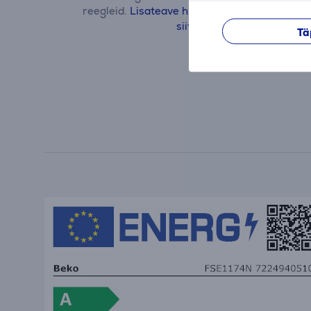
reegleid.
Lisateave hinnangute kohta loe
siit.
Tä