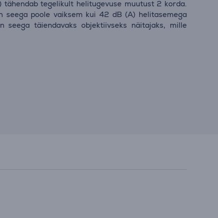
tähendab tegelikult helitugevuse muutust 2 korda.
n seega poole vaiksem kui 42 dB (A) helitasemega
n seega täiendavaks objektiivseks näitajaks, mille