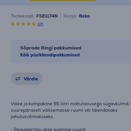
Tootekood:
FSE1174N
Tootja:
Beko
(2)
Sõprade Ringi pakkumised
Kõik püsikliendipakkumised
Võrdle
Väike ja kompaktne 95 liitri mahutavusega sügavkülmik 
suurepäraselt väiksemasse ruumi või täiendavaks
jahutusvõimaluseks.
• Reguleeritav ukse avamise suund