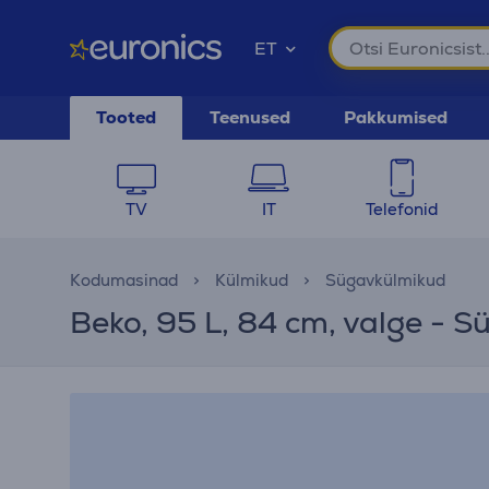
ET
Tooted
Teenused
Pakkumised
TV
IT
Telefonid
Kodumasinad
Külmikud
Sügavkülmikud
Beko, 95 L, 84 cm, valge - 