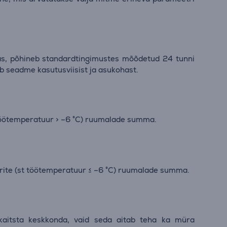
tas, põhineb standardtingimustes mõõdetud 24 tunni
b seadme kasutusviisist ja asukohast.
 töötemperatuur > –6 °C) ruumalade summa.
rite (st töötemperatuur ≤ –6 °C) ruumalade summa.
 kaitsta keskkonda, vaid seda aitab teha ka müra