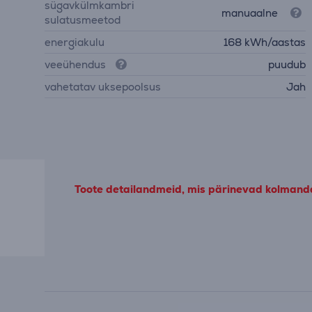
sügavkülmkambri
manuaalne
sulatusmeetod
energiakulu
168 kWh/aastas
veeühendus
puudub
vahetatav uksepoolsus
Jah
Toote detailandmeid, mis pärinevad kolmandat