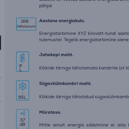
põhjal.
Aastane energiakulu.
168
Energiatarbimine XYZ kilovatt-tundi aas
tulemustel. Tegelik energiatarbimine olene
Jahekapi maht.
∅
Kõikide tärniga tähistamata kambrite (st
L
Sügavkülmkambri maht.
Kõikide tärniga tähistatud sügavkülmkamb
95
L
Müratase.
37
dB
Mitte ainult energia säästmine ei aita