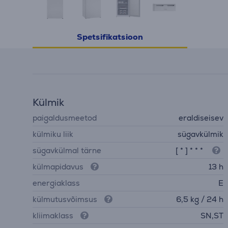
Spetsifikatsioon
Külmik
paigaldusmeetod
eraldiseisev
külmiku liik
sügavkülmik
sügavkülmal tärne
[ * ] * * *
külmapidavus
13 h
energiaklass
E
külmutusvõimsus
6,5 kg / 24 h
kliimaklass
SN,ST