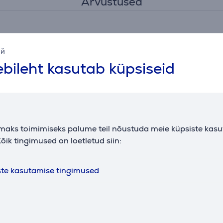
Arvustused
ий
bileht kasutab küpsiseid
Krista
11.06.2026 14:05
Asjalik külmkapp.
maks toimimiseks palume teil nõustuda meie küpsiste kas
õik tingimused on loetletud siin:
ste kasutamise tingimused