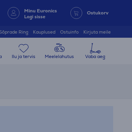
Minu Euronics
Ostukorv
Logi sisse
Sõprade Ring
Kauplused
Ostuinfo
Kirjuta meile
a
Ilu ja tervis
Meelelahutus
Vaba aeg