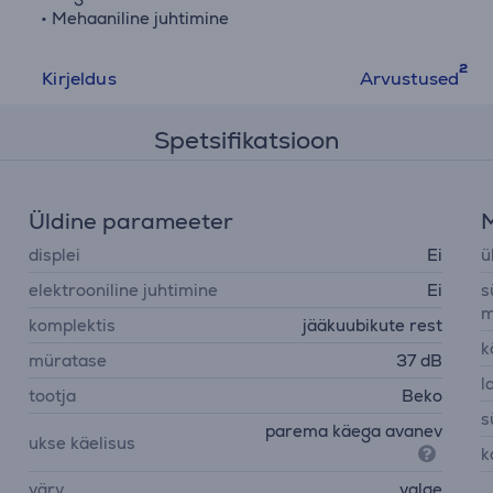
• Mehaaniline juhtimine
Kirjeldus
Arvustused
Spetsifikatsioon
Üldine parameeter
displei
Ei
ü
elektrooniline juhtimine
Ei
s
m
komplektis
jääkuubikute rest
k
müratase
37 dB
l
tootja
Beko
s
parema käega avanev
ukse käelisus
k
värv
valge