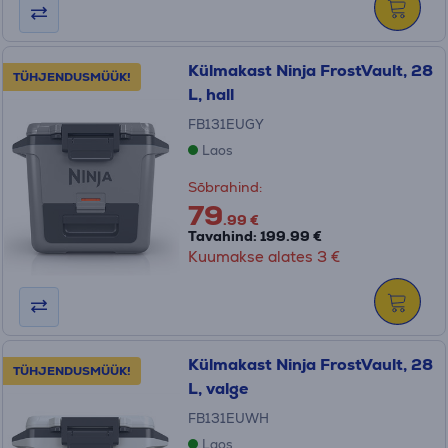
Külmakast Ninja FrostVault, 28
TÜHJENDUSMÜÜK!
L, hall
FB131EUGY
Laos
Sõbrahind:
79
.99 €
Tavahind: 199.99 €
Kuumakse alates 3 €
Külmakast Ninja FrostVault, 28
TÜHJENDUSMÜÜK!
L, valge
FB131EUWH
Laos