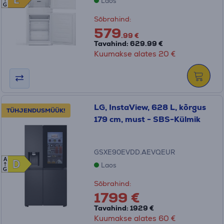
E
E
Laos
G
Sõbrahind:
579
.99 €
Tavahind: 629.99 €
Kuumakse alates 20 €
LG, InstaView, 628 L, kõrgus
TÜHJENDUSMÜÜK!
179 cm, must - SBS-Külmik
GSXE90EVDD.AEVQEUR
A
D
D
Laos
G
Sõbrahind:
1799 €
Tavahind: 1929 €
Kuumakse alates 60 €