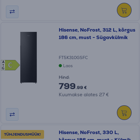
Hisense, NoFrost, 312 L, kõrgus
186 cm, must - Sügavkülmik
FT5K310GSFC
A
C
C
Laos
G
Hind:
799
.99 €
Kuumakse alates 27 €
Hisense, NoFrost, 330 L,
TÜHJENDUSMÜÜK!
kõrgus 186 cm, must - Külmik