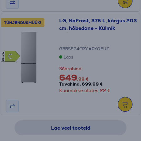
LG, NoFrost, 375 L, kõrgus 203
TÜHJENDUSMÜÜK!
cm, hõbedane - Külmik
GBBS524CPY.APYQEUZ
A
C
C
Laos
G
Sõbrahind:
649
.99 €
Tavahind: 699.99 €
Kuumakse alates 22 €
Lae veel tooteid