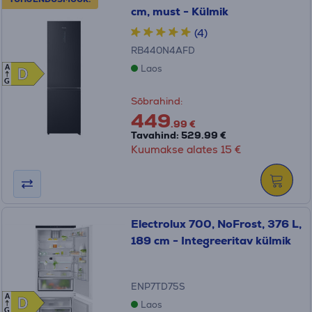
cm, must - Külmik
(4)
RB440N4AFD
Laos
A
D
D
G
Sõbrahind:
449
.99 €
Tavahind: 529.99 €
Kuumakse alates 15 €
Electrolux 700, NoFrost, 376 L,
189 cm - Integreeritav külmik
ENP7TD75S
A
D
D
Laos
G