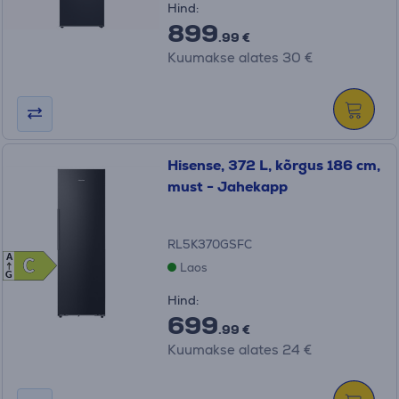
Hind:
899
.99 €
Kuumakse alates 30 €
Hisense, 372 L, kõrgus 186 cm,
must - Jahekapp
RL5K370GSFC
A
C
C
Laos
G
Hind:
699
.99 €
Kuumakse alates 24 €