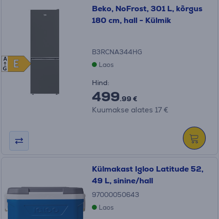
Beko, NoFrost, 301 L, kõrgus
180 cm, hall - Külmik
B3RCNA344HG
A
E
E
Laos
G
Hind:
499
.99 €
Kuumakse alates 17 €
Külmakast Igloo Latitude 52,
49 L, sinine/hall
97000050643
Laos