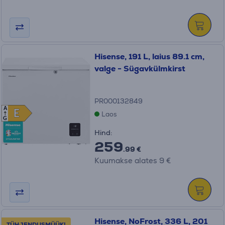
Hisense, 191 L, laius 89.1 cm,
valge - Sügavkülmkirst
PR000132849
A
E
E
Laos
G
Hind:
259
.99 €
Kuumakse alates 9 €
Hisense, NoFrost, 336 L, 201
TÜHJENDUSMÜÜK!