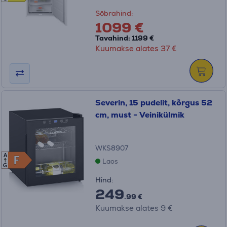
Sõbrahind:
1099 €
Tavahind: 1199 €
Kuumakse alates 37 €
Severin, 15 pudelit, kõrgus 52
cm, must - Veinikülmik
WKS8907
A
F
F
Laos
G
Hind:
249
.99 €
Kuumakse alates 9 €