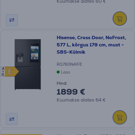
Kuumakse alates 60 €
Hisense, Cross Door, NoFrost,
577 L, kõrgus 179 cm, must -
SBS-Külmik
RQ760N4IFE
A
E
E
Laos
G
Hind:
1899 €
Kuumakse alates 64 €