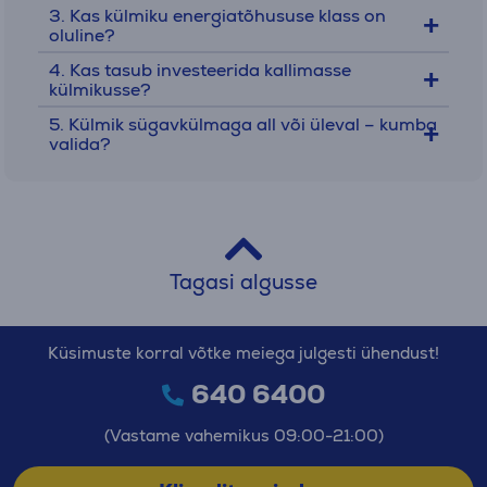
3. Kas külmiku energiatõhususe klass on
hoiustamiseks. Sügavkülmikud on varustatud
oluline?
sahtlite ja riiulitega ning on vertikaalse kujuga ja
4. Kas tasub investeerida kallimasse
avanevad eest. Sügavkülmkirstud on aga
külmikusse?
horisontaalse kujuga ja avanevad ülalt.
5. Külmik sügavkülmaga all või üleval – kumba
valida?
Veinikülmikud
on mõeldud veinide hoiustamiseks,
võimaldades reguleerida temperatuuri ja
niiskustaset, et tagada nende kvaliteetne säilimine.
Samuti võib veinikülmikutes hoida ka muid jooke.
Tagasi algusse
Minikülmikud
on väiksed, kuid tõhusad külmkapid,
mis mahuvad suurepäraselt igasse ruumi.
Vaatamata oma väiksetele mõõtmetele, on neil
Küsimuste korral võtke meiega julgesti ühendust!
kõik olulised omadused, mida ootad täissuuruses
640 6400
külmkapilt.
(Vastame vahemikus 09:00-21:00)
Integreeritavad külmikud
on disainitud
sulanduma köögi üldise ilmega ning on eriti