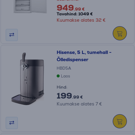
949
.99 €
Tavahind: 1049 €
Kuumakse alates 32 €
Hisense, 5 L, tumehall -
Õlledispenser
HBD5A
Laos
Hind:
199
.99 €
Kuumakse alates 7 €