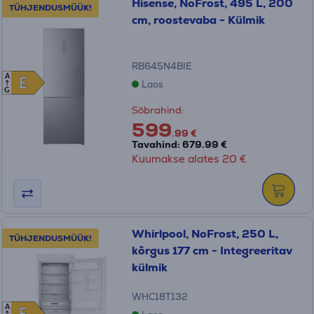
Hisense, NoFrost, 495 L, 200
TÜHJENDUSMÜÜK!
cm, roostevaba - Külmik
RB645N4BIE
A
E
E
Laos
G
Sõbrahind:
599
.99 €
Tavahind: 679.99 €
Kuumakse alates 20 €
Whirlpool, NoFrost, 250 L,
TÜHJENDUSMÜÜK!
kõrgus 177 cm - Integreeritav
külmik
WHC18T132
A