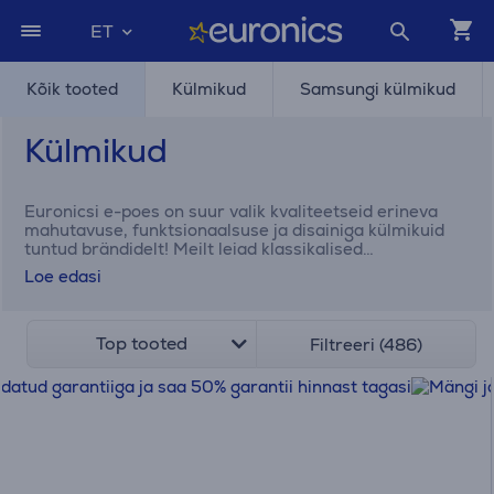
ET
Kõik tooted
Külmikud
Samsungi külmikud
Külmikud
Euronicsi e-poes on suur valik kvaliteetseid erineva
mahutavuse, funktsionaalsuse ja disainiga külmikuid
tuntud brändidelt! Meilt leiad klassikalised
eraldiseisvad külmkapid
, samuti
integreeritavad
Loe edasi
külmikud
, mis paigaldatakse köögimööbli sisse, luues
köögis elegantse ja ühtse ilme. Mahukad
kahepoolsed
külmikud
on ideaalsed suurematele peredele,
kompaktsed
Top tooted
minikülmikud
aga sobivad hästi
Filtreeri (486)
väiksematesse ruumidesse.
Sügavkülmikud ja
sügavkülmkirstud
on suurepärane valik neile, kes
vajavad lisaruumi toiduainete pikaajaliseks
sügavkülmutamiseks.
Jahekapid
on hea valik neile, kes
vajavad rohkem ruumi värskete toiduainete ja jookide
jaoks.
Veinikülmikud
sobivad veinisõpradele, kes
soovivad säilitada ja serveerida veine, aga ka teisi
jooke parimates temperatuuritingimustes, et täiel