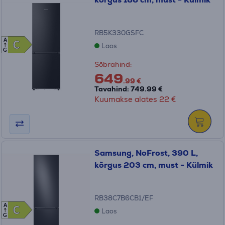
RB5K330GSFC
A
C
C
Laos
G
Sõbrahind:
649
.99 €
Tavahind: 749.99 €
Kuumakse alates 22 €
Samsung, NoFrost, 390 L,
kõrgus 203 cm, must - Külmik
RB38C7B6CB1/EF
A
C
C
Laos
G