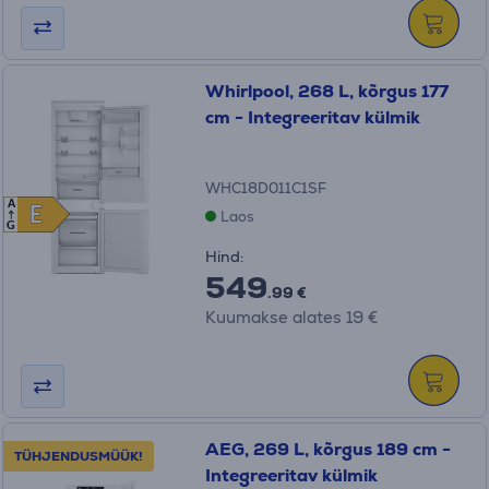
Whirlpool, 268 L, kõrgus 177
cm - Integreeritav külmik
WHC18D011C1SF
A
E
E
Laos
G
Hind:
549
.99 €
Kuumakse alates 19 €
AEG, 269 L, kõrgus 189 cm -
TÜHJENDUSMÜÜK!
Integreeritav külmik