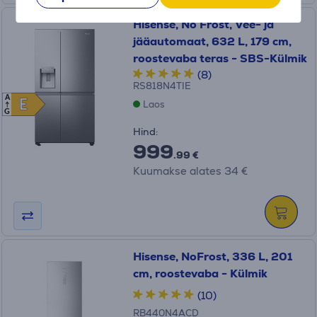
Hisense, No Frost, Vee- ja
jääautomaat, 632 L, 179 cm,
roostevaba teras - SBS-Külmik
(8)
RS818N4TIE
A
E
E
Laos
G
Hind:
999
.99 €
Kuumakse alates 34 €
Hisense, NoFrost, 336 L, 201
cm, roostevaba - Külmik
(10)
RB440N4ACD