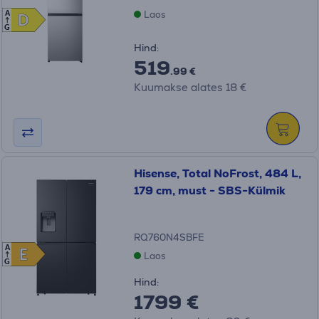
Laos
A
D
D
G
Hind:
519
.99 €
Kuumakse alates 18 €
Hisense, Total NoFrost, 484 L,
179 cm, must - SBS-Külmik
RQ760N4SBFE
A
E
E
Laos
G
Hind:
1799 €