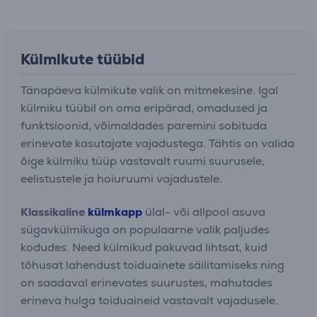
Külmikute tüübid
Tänapäeva külmikute valik on mitmekesine. Igal
külmiku tüübil on oma eripärad, omadused ja
funktsioonid, võimaldades paremini sobituda
erinevate kasutajate vajadustega. Tähtis on valida
õige külmiku tüüp vastavalt ruumi suurusele,
eelistustele ja hoiuruumi vajadustele.
Klassikaline
külmkapp
ülal- või allpool asuva
sügavkülmikuga on populaarne valik paljudes
kodudes. Need külmikud pakuvad lihtsat, kuid
tõhusat lahendust toiduainete säilitamiseks ning
on saadaval erinevates suurustes, mahutades
erineva hulga toiduaineid vastavalt vajadusele.