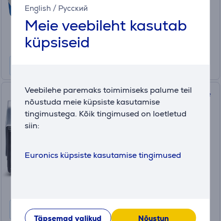
Sõbrahind:
English
/
Русский
24
Meie veebileht kasutab
.99 €
Tavahind: 30.99 €
küpsiseid
Veebilehe paremaks toimimiseks palume teil
Külmakast Igloo Playmate The
nõustuda meie küpsiste kasutamise
Boss, 14 L, must/hõbedane
tingimustega. Kõik tingimused on loetletud
97000033016
siin:
Laos
Sõbrahind:
Euronics küpsiste kasutamise tingimused
39
.99 €
Tavahind: 51.99 €
Täpsemad valikud
Nõustun