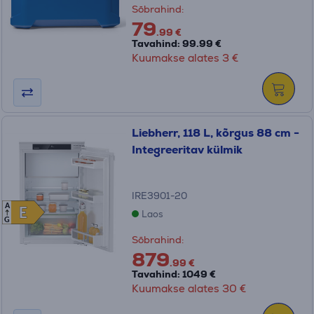
Sõbrahind:
79
.99 €
Tavahind: 99.99 €
Kuumakse alates 3 €
Liebherr, 118 L, kõrgus 88 cm -
Integreeritav külmik
IRE3901-20
A
E
E
Laos
G
Sõbrahind:
879
.99 €
Tavahind: 1049 €
Kuumakse alates 30 €