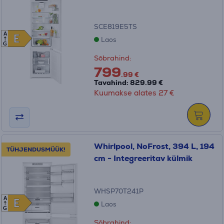
SCE819E5TS
A
E
E
Laos
G
Sõbrahind:
799
.99 €
Tavahind: 829.99 €
Kuumakse alates 27 €
Whirlpool, NoFrost, 394 L, 194
TÜHJENDUSMÜÜK!
cm - Integreeritav külmik
WHSP70T241P
A
E
E
Laos
G
Sõbrahind: