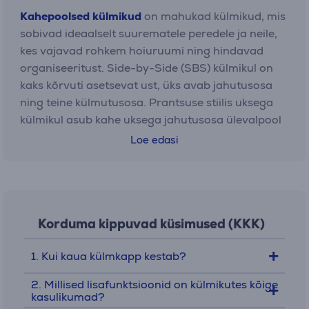
Kahepoolsed külmikud
on mahukad külmikud, mis
sobivad ideaalselt suurematele peredele ja neile,
kes vajavad rohkem hoiuruumi ning hindavad
organiseeritust. Side-by-Side (SBS) külmikul on
kaks kõrvuti asetsevat ust, üks avab jahutusosa
ning teine külmutusosa. Prantsuse stiilis uksega
külmikul asub kahe uksega jahutusosa ülevalpool
ning sügavkülmik allpool.
Loe edasi
Jahekapid
on mõeldud peamiselt toiduainete ja
jookide jahutamiseks ning lühiajaliseks
säilitamiseks. Jahekapid sobivad suurepäraselt
olukordades, kus toiduainete külmutamine ei ole
Korduma kippuvad küsimused (KKK)
esmatähtis, kuid värskete toiduainete hoiustamine
ja jahutamine on oluline.
1. Kui kaua külmkapp kestab?
2. Millised lisafunktsioonid on külmikutes kõige
Sügavkülmikud ja sügavkülmkirstud
on mõeldud
kasulikumad?
spetsiaalselt külmutatud toiduainete