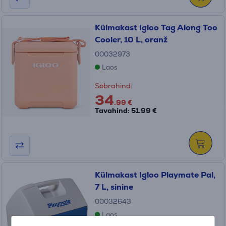
Külmakast Igloo Tag Along Too
Cooler, 10 L, oranž
00032973
Laos
Sõbrahind:
34
.99 €
Tavahind: 51.99 €
Külmakast Igloo Playmate Pal,
7 L, sinine
00032643
Laos