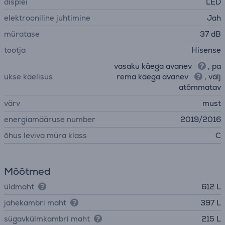
displei
LED
elektrooniline juhtimine
Jah
müratase
37 dB
tootja
Hisense
vasaku käega avanev
, pa
ukse käelisus
rema käega avanev
, välj
atõmmatav
värv
must
energiamääruse number
2019/2016
õhus leviva müra klass
C
Mõõtmed
üldmaht
612 L
jahekambri maht
397 L
sügavkülmkambri maht
215 L