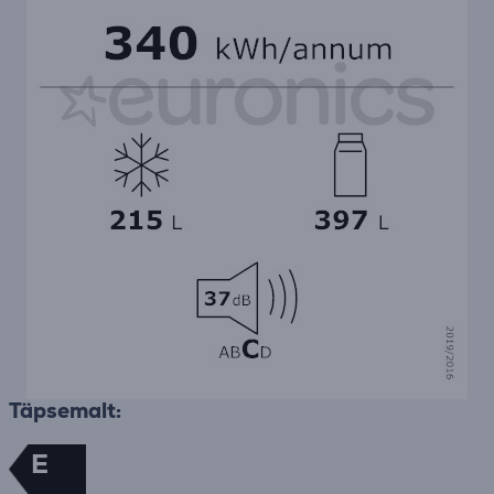
Täpsemalt:
E