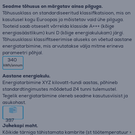
Seadme tõhusus on märgatav ainsa pilguga.
Tõhususklass on standardiseeritud klassifikatsioon, mis on
kasutusel kogu Euroopas ja mõistetav vaid ühe pilguga.
Tooteid saab otseselt võrrelda klasside A+++ (kõige
energiasäästlikum) kuni D (kõige energiakulukam) järgi.
Tõhususklassi klassifitseerimise aluseks on võetud aastane
energiatarbimine, mis arvutatakse välja mitme erineva
parameetri põhjal.
340
Aastane energiakulu.
Energiatarbimine XYZ kilovatt-tundi aastas, põhineb
standardtingimustes mõõdetud 24 tunni tulemustel.
Tegelik energiatarbimine oleneb seadme kasutusviisist ja
asukohast.
397
L
Jahekapi maht.
Kõikide tärniga tähistamata kambrite (st töötemperatuur >