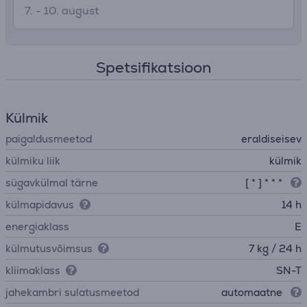
7. - 10. august
Spetsifikatsioon
Külmik
paigaldusmeetod
eraldiseisev
külmiku liik
külmik
sügavkülmal tärne
[ * ] * * *
külmapidavus
14 h
energiaklass
E
külmutusvõimsus
7 kg / 24 h
kliimaklass
SN-T
jahekambri sulatusmeetod
automaatne