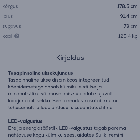
kõrgus
178,5 cm
laius
91,4 cm
sügavus
73 cm
kaal
125,4 kg
Kirjeldus
Tasapinnaline uksekujundus
Tasapinnaline ukse disain koos integreeritud
käepidemetega annab külmikule stiilse ja
minimalistliku välimuse, mis sulandub sujuvalt
köögimööbli sekka. See lahendus kasutab ruumi
tõhusamalt ja loob ühtlase, sisseehitatud ilme.
LED-valgustus
Ere ja energiasäästlik LED-valgustus tagab parema
nähtavuse kogu külmiku sees, aidates Sul kiiremini