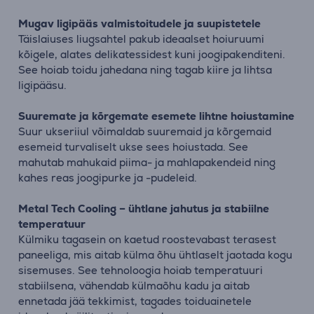
Mugav ligipääs valmistoitudele ja suupistetele
Täislaiuses liugsahtel pakub ideaalset hoiuruumi
kõigele, alates delikatessidest kuni joogipakenditeni.
See hoiab toidu jahedana ning tagab kiire ja lihtsa
ligipääsu.
Suuremate ja kõrgemate esemete lihtne hoiustamine
Suur ukseriiul võimaldab suuremaid ja kõrgemaid
esemeid turvaliselt ukse sees hoiustada. See
mahutab mahukaid piima- ja mahlapakendeid ning
kahes reas joogipurke ja -pudeleid.
Metal Tech Cooling – ühtlane jahutus ja stabiilne
temperatuur
Külmiku tagasein on kaetud roostevabast terasest
paneeliga, mis aitab külma õhu ühtlaselt jaotada kogu
sisemuses. See tehnoloogia hoiab temperatuuri
stabiilsena, vähendab külmaõhu kadu ja aitab
ennetada jää tekkimist, tagades toiduainetele