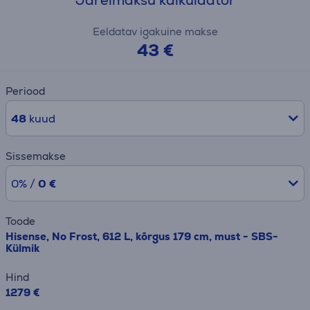
Järelmaksu kalkulaator
Eeldatav igakuine makse
43 €
Periood
48
kuud
Sissemakse
0% /
0 €
Toode
Hisense, No Frost, 612 L, kõrgus 179 cm, must - SBS-
Külmik
Hind
1279 €