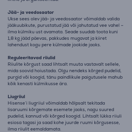
Jää- ja veedosaator
Ukse sees olev jää- ja veedosaator võimaldab valida
jääkuubikute, purustatud jää või jahutatud vee vahel –
ilma külmiku ust avamata. Seade suudab toota kuni
1,8 kg jääd päevas, pakkudes mugavat ja kiiret
lahendust kogu pere külmade jookide jaoks.
Reguleeritavad riiulid
Riiulite kõrgust saad lihtsalt muuta vastavalt sellele,
mida soovid hoiustada. Olgu nendeks kõrged pudelid,
purgid või koogid, tänu paindlikule paigutusele mahub
kõik kenasti külmikusse ära.
Liugriiul
Hisense’i liugriiul võimaldab hõlpsalt tekitada
lisaruumi kõrgemate esemete jaoks, nagu suured
pudelid, kannud või kõrged koogid. Lihtsalt lükka riiuli
esiosa tagasi ja saad kohe juurde ruumi kõrgusesse,
ilma riiulit eemaldamata.