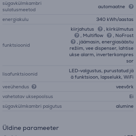
sügavkülmkambri
automaatne
sulatusmeetod
energiakulu
340 kWh/aastas
kiirjahutus
, kiirkülmutus
, Multiflow
, NoFrost
, jäämasin, energiasäästu
funktsioonid
režiim, vee dispenser, lahtise
ukse alarm, inverterkompres
sor
LED-valgustus, purustatud jä
lisafunktsioonid
ä funktsioon, lapselukk, WiFi
veeühendus
veevõrk
vahetatav uksepoolsus
Ei
sügavkülmkambri paigutus
alumine
Üldine parameeter