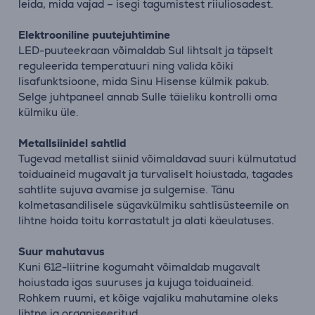
leida, mida vajad – isegi tagumistest riiuliosadest.
Elektrooniline puutejuhtimine
LED-puuteekraan võimaldab Sul lihtsalt ja täpselt
reguleerida temperatuuri ning valida kõiki
lisafunktsioone, mida Sinu Hisense külmik pakub.
Selge juhtpaneel annab Sulle täieliku kontrolli oma
külmiku üle.
Metallsiinidel sahtlid
Tugevad metallist siinid võimaldavad suuri külmutatud
toiduaineid mugavalt ja turvaliselt hoiustada, tagades
sahtlite sujuva avamise ja sulgemise. Tänu
kolmetasandilisele sügavkülmiku sahtlisüsteemile on
lihtne hoida toitu korrastatult ja alati käeulatuses.
Suur mahutavus
Kuni 612-liitrine kogumaht võimaldab mugavalt
hoiustada igas suuruses ja kujuga toiduaineid.
Rohkem ruumi, et kõige vajaliku mahutamine oleks
lihtne ja organiseeritud.