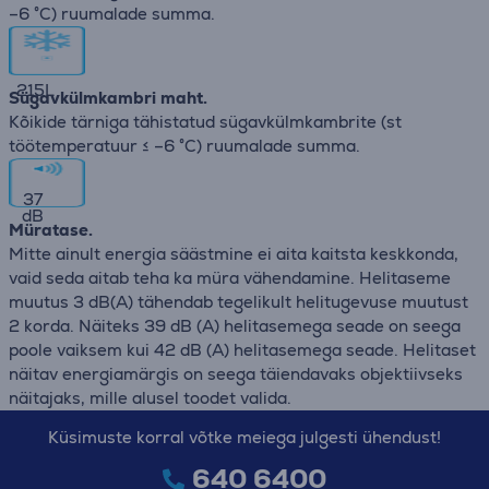
–6 °C) ruumalade summa.
215
L
Sügavkülmkambri maht.
Kõikide tärniga tähistatud sügavkülmkambrite (st
töötemperatuur ≤ –6 °C) ruumalade summa.
37
dB
Müratase.
Mitte ainult energia säästmine ei aita kaitsta keskkonda,
vaid seda aitab teha ka müra vähendamine. Helitaseme
muutus 3 dB(A) tähendab tegelikult helitugevuse muutust
2 korda. Näiteks 39 dB (A) helitasemega seade on seega
poole vaiksem kui 42 dB (A) helitasemega seade. Helitaset
näitav energiamärgis on seega täiendavaks objektiivseks
näitajaks, mille alusel toodet valida.
Küsimuste korral võtke meiega julgesti ühendust!
640 6400