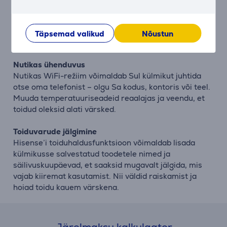
sisemistele tingimustele, tagades ühtlase
temperatuuri ja madalama energiatarbimise. See
mitte ainult ei pikenda seadme eluiga, vaid aitab ka
Täpsemad valikud
Nõustun
raha säästa.
Nutikas ühenduvus
Nutikas WiFi-režiim võimaldab Sul külmikut juhtida
otse oma telefonist – olgu Sa kodus, kontoris või teel.
Muuda temperatuuriseadeid reaalajas ja veendu, et
toidud oleksid alati värsked.
Toiduvarude jälgimine
Hisense’i toiduhaldusfunktsioon võimaldab lisada
külmikusse salvestatud toodetele nimed ja
säilivuskuupäevad, et saaksid mugavalt jälgida, mis
vajab kiiremat kasutamist. Nii väldid raiskamist ja
hoiad toidu kauem värskena.