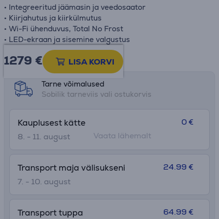
• Integreeritud jäämasin ja veedosaator
• Kiirjahutus ja kiirkülmutus
• Wi-Fi ühenduvus, Total No Frost
• LED-ekraan ja sisemine valgustus
1279 €
Toote teabeleht
LISA KORVI
Tarne võimalused
Sobilik tarneviis vali ostukorvis
0 €
Kauplusest kätte
Vaata lähemalt
8. - 11. august
24.99 €
Transport maja välisukseni
7. - 10. august
64.99 €
Transport tuppa