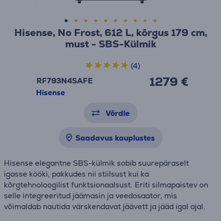
Hisense, No Frost, 612 L, kõrgus 179 cm,
must - SBS-Külmik
(4)
1279 €
RF793N4SAFE
Hisense
Võrdle
Saadavus kauplustes
Hisense elegantne SBS-külmik sobib suurepäraselt
igasse kööki, pakkudes nii stiilsust kui ka
kõrgtehnoloogilist funktsionaalsust. Eriti silmapaistev on
selle integreeritud jäämasin ja veedosaator, mis
võimaldab nautida värskendavat jäävett ja jääd igal ajal.