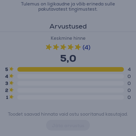
Tulemus on ligikaudne ja võib erineda sulle
pakutavatest tingimustest.
Arvustused
Keskmine hinne
(4)
5,0
5
4
4
0
3
0
2
0
1
0
Toodet saavad hinnata vaid ostu sooritanud kasutajad.
Jäta arvustus