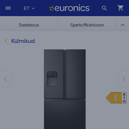
ET
Saadavus
Spetsifikatsioon
Külmikud
A
E
E
G