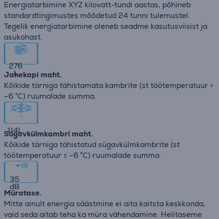
Energiatarbimine XYZ kilovatt-tundi aastas, põhineb
standardtingimustes mõõdetud 24 tunni tulemustel.
Tegelik energiatarbimine oleneb seadme kasutusviisist ja
asukohast.
276
L
Jahekapi maht.
Kõikide tärniga tähistamata kambrite (st töötemperatuur >
–6 °C) ruumalade summa.
114
L
Sügavkülmkambri maht.
Kõikide tärniga tähistatud sügavkülmkambrite (st
töötemperatuur ≤ –6 °C) ruumalade summa.
35
dB
Müratase.
Mitte ainult energia säästmine ei aita kaitsta keskkonda,
vaid seda aitab teha ka müra vähendamine. Helitaseme