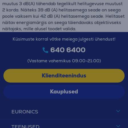
muutus 3 dB(A) tähendab tegelikult helitugevuse muutust
2 korda. Näiteks 39 dB (A) helitasemega seade on seega
poole vaiksem kui 42 dB (A) helitasemega seade. Helitaset
näitav energiamärgis on seega täiendavaks objektiivseks
näitajaks, mille alusel toodet valida.
Küsimuste korral võtke meiega julgesti ühendust!
640 6400
(Vastame vahemikus 09:00-21:00)
Klienditeenindus
Kauplused
EURONICS
TEENUSED