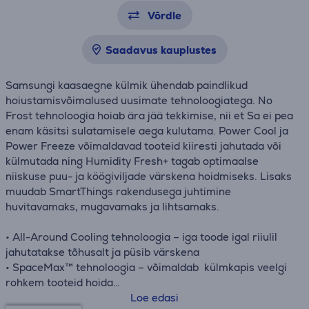
Võrdle
Saadavus kauplustes
Samsungi kaasaegne külmik ühendab paindlikud
hoiustamisvõimalused uusimate tehnoloogiatega. No
Frost tehnoloogia hoiab ära jää tekkimise, nii et Sa ei pea
enam käsitsi sulatamisele aega kulutama. Power Cool ja
Power Freeze võimaldavad tooteid kiiresti jahutada või
külmutada ning Humidity Fresh+ tagab optimaalse
niiskuse puu- ja köögiviljade värskena hoidmiseks. Lisaks
muudab SmartThings rakendusega juhtimine
huvitavamaks, mugavamaks ja lihtsamaks.
• All-Around Cooling tehnoloogia – iga toode igal riiulil
jahutatakse tõhusalt ja püsib värskena
• SpaceMax™ tehnoloogia – võimaldab külmkapis veelgi
rohkem tooteid hoida
• SmartThingsi AI energiarežiim – jälgi oma
Loe edasi