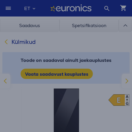
ET
Saadavus
Spetsifikatsioon
Külmikud
Toode on saadaval ainult jaekauplustes
Vaata saadavust kauplustes
A
E
E
G