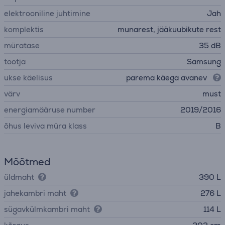
elektrooniline juhtimine
Jah
komplektis
munarest, jääkuubikute rest
müratase
35 dB
tootja
Samsung
ukse käelisus
parema käega avanev
värv
must
energiamääruse number
2019/2016
õhus leviva müra klass
B
Mõõtmed
üldmaht
390 L
jahekambri maht
276 L
sügavkülmkambri maht
114 L