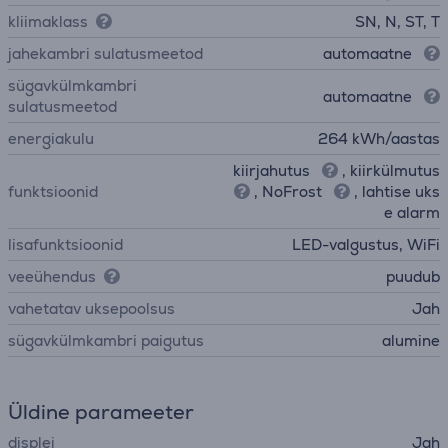
kliimaklass
SN, N, ST, T
jahekambri sulatusmeetod
automaatne
sügavkülmkambri
automaatne
sulatusmeetod
energiakulu
264 kWh/aastas
kiirjahutus
, kiirkülmutus
funktsioonid
, NoFrost
, lahtise uks
e alarm
lisafunktsioonid
LED-valgustus, WiFi
veeühendus
puudub
vahetatav uksepoolsus
Jah
sügavkülmkambri paigutus
alumine
Üldine parameeter
displei
Jah