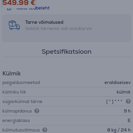
549.99
€
energiatarbimist ja vähenda seda ennetavalt
Toote teabeleht
• Metal Cooling tehnoloogia – hoiab külma taset, et toit
kauem värske püsiks
• Optimal Fresh+ tehnoloogia – erinevad temperatuurid
Tarne võimalused
erinevate toodete jaoks
Sobilik tarneviis vali ostukorvis
Spetsifikatsioon
Külmik
paigaldusmeetod
eraldiseisev
külmiku liik
külmik
sügavkülmal tärne
[ * ] * * *
külmapidavus
9 h
energiaklass
E
külmutusvõimsus
8 kg / 24 h