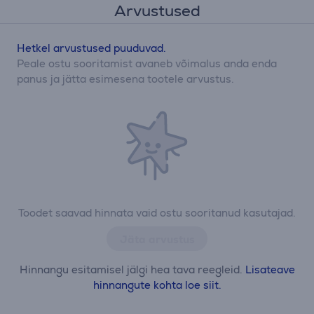
Arvustused
Hetkel arvustused puuduvad.
Peale ostu sooritamist avaneb võimalus anda enda
panus ja jätta esimesena tootele arvustus.
Toodet saavad hinnata vaid ostu sooritanud kasutajad.
Jäta arvustus
Hinnangu esitamisel jälgi hea tava reegleid.
Lisateave
hinnangute kohta loe siit.