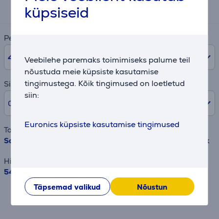
19 €
küpsiseid
Periood
48
kuud
Veebilehe paremaks toimimiseks palume teil
nõustuda meie küpsiste kasutamise
tingimustega. Kõik tingimused on loetletud
Sissemakse
siin:
0% /
0 €
Euronics küpsiste kasutamise tingimused
Toode
Samsung BeSpoke, 390 L, kõrgus 203 cm, must - Külmik
Hind
549.99 €
Täpsemad valikud
Nõustun
Tulemus on ligikaudne ja võib erineda sulle
pakutavatest tingimustest.