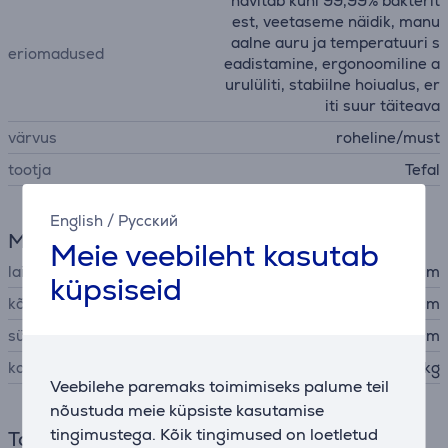
hävitab kuni 99,99% bakterit
est, veetaseme näidik, manu
aalne auru ja temperatuuri s
eriomadused
eadistamine, ergonoomiline a
urulüliti, stabiilne hoiualus, er
iti suur täiteava
värvus
roheline/must
tootja
Tefal
English
/
Русский
Mõõtmed
Meie veebileht kasutab
laius
13,5 cm
küpsiseid
kõrgus
16 cm
sügavus
31 cm
kaal
1,295 kg
Veebilehe paremaks toimimiseks palume teil
nõustuda meie küpsiste kasutamise
tingimustega. Kõik tingimused on loetletud
Toide