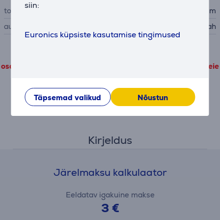
siin:
toitejuhtme pikkus
2 m
automaatne väljalülitus
Jah
Euronics küpsiste kasutamise tingimused
Toote detailandmeid, mis pärinevad kolmandatelt
osapooltelt, on võimalik vaadata vaid siis kui nõustute meie
jõudlusküpsiste kasutamise tingimustega
Täpsemad valikud
Nõustun
Täpsemad valikud
Kirjeldus
Järelmaksu kalkulaator
Eeldatav igakuine makse
3 €