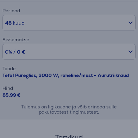
Periood
48
kuud
Sissemakse
0% /
0 €
Toode
Tefal Puregliss, 3000 W, roheline/must - Aurutriikraud
Hind
85.99 €
Tulemus on ligikaudne ja võib erineda sulle
pakutavatest tingimustest.
Tarvikud