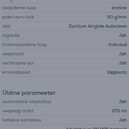
käepideme tüüp
kinnine
pidev auru hulk
50 g/min
tald
Durilium Airglide Autoclean
tilgalukk
Jah
triikimisseadme tüüp
triikraud
veepihusti
Jah
vertikaalne aur
Jah
eriomadused
täppisots
Üldine parameeter
automaatne väljalülitus
Jah
veepaagi maht
270 ml
katlakivi eemaldus
Jah