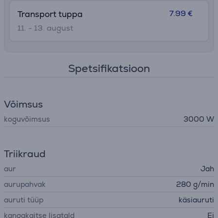
7.99 €
Transport tuppa
11. - 13. august
Spetsifikatsioon
Võimsus
koguvõimsus
3000 W
Triikraud
aur
Jah
aurupahvak
280 g/min
auruti tüüp
käsiauruti
kangakaitse lisatald
Ei