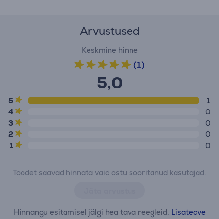
Arvustused
Keskmine hinne
(1)
5,0
5
1
4
0
3
0
2
0
1
0
Toodet saavad hinnata vaid ostu sooritanud kasutajad.
Jäta arvustus
Hinnangu esitamisel jälgi hea tava reegleid.
Lisateave