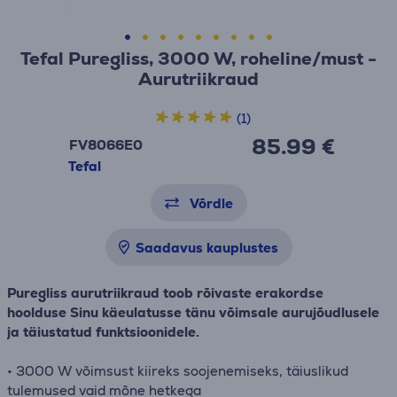
Tefal Puregliss, 3000 W, roheline/must -
Aurutriikraud
(1)
85.99 €
FV8066E0
Tefal
Võrdle
Saadavus kauplustes
Puregliss aurutriikraud toob rõivaste erakordse
hoolduse Sinu käeulatusse tänu võimsale aurujõudlusele
ja täiustatud funktsioonidele.
• 3000 W võimsust kiireks soojenemiseks, täiuslikud
tulemused vaid mõne hetkega