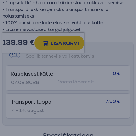
• "Lapselukk" - hoiab ära triikimislaua kokkuvarisemise
• Transpordilukk kergemaks transportimiseks ja
hoiustamiseks
• 100% puuvillane kate elastsel vaht aluskattel
• Libisemisvastased korgid jalgadel
139.99
€
LISA KORVI
Tarne võimalused
Sobilik tarneviis vali ostukorvis
0 €
Kauplusest kätte
Vaata lähemalt
07.08.2026
7.99 €
Transport tuppa
7. - 14. august
Spetsifikatsioon