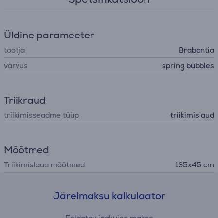
Üldine parameeter
tootja
Brabantia
värvus
spring bubbles
Triikraud
triikimisseadme tüüp
triikimislaud
Mõõtmed
Triikimislaua mõõtmed
135x45 cm
Järelmaksu kalkulaator
Eeldatav igakuine makse