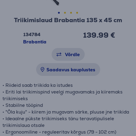
Triikimislaud Brabantia 135 x 45 cm
139.99 €
134784
Brabantia
Võrdle
Saadavus kauplustes
• Riideid saab triikida ka istudes
• Eriti lai triikimispind veelgi mugavamaks ja kiiremaks
triikimiseks
• Stabiilne tööpind
• "Õla kuju" - kiirem ja mugavam särke, pluuse jne triikida
• Ideaalne pükste triikimiseks tänu teravatipulisele
triikimislaua otsale
• Ergonoomiline - reguleeritav kõrgus (79 - 102 cm)