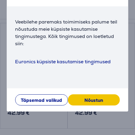
Tarvikud
Veebilehe paremaks toimimiseks palume teil
nõustuda meie küpsiste kasutamise
tingimustega. Kõik tingimused on loetletud
siin:
Euronics küpsiste kasutamise tingimused
Triikimislaua kate
Triikimislaua kate
Brabantia 135 x 45 cm
Brabantia 135 x 45 cm
135842
131523
Täpsemad valikud
Nõustun
Hind:
Hind:
42.99 €
42.99 €