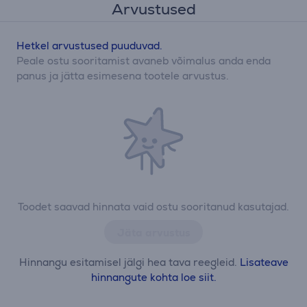
Arvustused
Hetkel arvustused puuduvad.
Peale ostu sooritamist avaneb võimalus anda enda
panus ja jätta esimesena tootele arvustus.
Toodet saavad hinnata vaid ostu sooritanud kasutajad.
Jäta arvustus
Hinnangu esitamisel jälgi hea tava reegleid.
Lisateave
hinnangute kohta loe siit.