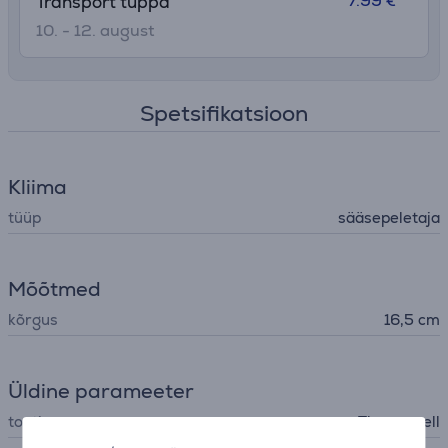
7.99 €
Transport tuppa
10. - 12. august
Spetsifikatsioon
Kliima
tüüp
sääsepeletaja
Mõõtmed
kõrgus
16,5 cm
Üldine parameeter
tootja
Thermacell