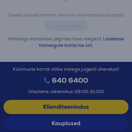
Toodet saavad hinnata vaid ostu sooritanud kasutajad.
Jäta arvustus
Hinnangu esitamisel jälgi hea tava reegleid.
Lisateave
hinnangute kohta loe siit.
Küsimuste korral võtke meiega julgesti ühendust!
640 6400
(Vastame vahemikus 09:00-21:00)
Klienditeenindus
Kauplused