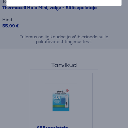
Toode
Thermacell Halo Mini, valge - Sääsepeletaja
Hind
55.99 €
Tulemus on ligikaudne ja võib erineda sulle
pakutavatest tingimustest.
Tarvikud
Sääsepeletaja