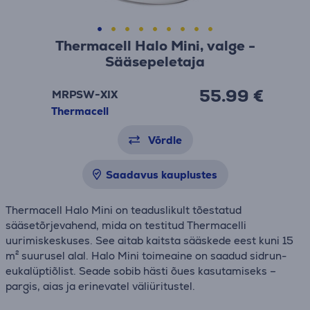
Thermacell Halo Mini, valge -
Sääsepeletaja
55.99 €
MRPSW-XIX
Thermacell
Võrdle
Saadavus kauplustes
Thermacell Halo Mini on teaduslikult tõestatud
sääsetõrjevahend, mida on testitud Thermacelli
uurimiskeskuses. See aitab kaitsta sääskede eest kuni 15
m² suurusel alal. Halo Mini toimeaine on saadud sidrun-
eukalüptiõlist. Seade sobib hästi õues kasutamiseks –
pargis, aias ja erinevatel väliüritustel.