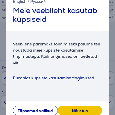
English
/
Русский
eriomadused
ei vaja puhastamist
Meie veebileht kasutab
värv
valge
küpsiseid
soovitatav ruumi suurus
kuni 15 m²
Järelmaksu kalkulaator
Veebilehe paremaks toimimiseks palume teil
Eeldatav igakuine makse
nõustuda meie küpsiste kasutamise
2 €
tingimustega. Kõik tingimused on loetletud
siin:
Periood
Euronics küpsiste kasutamise tingimused
48
kuud
Sissemakse
0% /
0 €
Täpsemad valikud
Nõustun