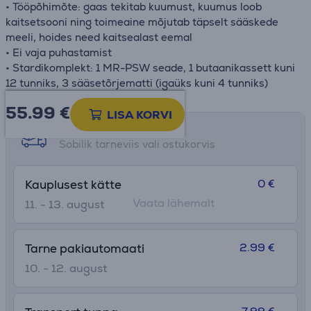
• Tööpõhimõte: gaas tekitab kuumust, kuumus loob
kaitsetsooni ning toimeaine mõjutab täpselt sääskede
meeli, hoides need kaitsealast eemal
• Ei vaja puhastamist
• Stardikomplekt: 1 MR-PSW seade, 1 butaanikassett kuni
12 tunniks, 3 sääsetõrjematti (igaüks kuni 4 tunniks)
55.99
€
LISA KORVI
Tarne võimalused
Sobilik tarneviis vali ostukorvis
0 €
Kauplusest kätte
Vaata lähemalt
11. - 13. august
2.99 €
Tarne pakiautomaati
10. - 12. august