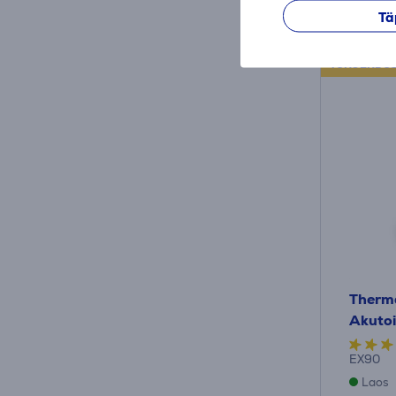
Kuumak
Tä
TÜHJENDU
Therma
Akutoi
EX90
Laos