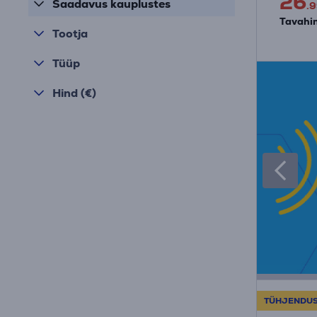
26
Saadavus kauplustes
.9
Tavahin
Tootja
Tüüp
Hind (€)
TÜHJENDU