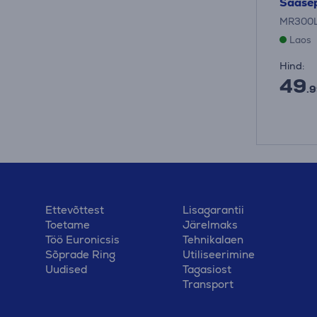
Sääsep
MR300L
Laos
Hind:
49
.9
Ettevõttest
Lisagarantii
Toetame
Järelmaks
Töö Euronicsis
Tehnikalaen
Sõprade Ring
Utiliseerimine
Uudised
Tagasiost
Transport