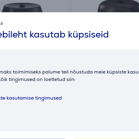
ий
bileht kasutab küpsiseid
maks toimimiseks palume teil nõustuda meie küpsiste kas
cell EL55, must/valge -
Thermacell E55, must -
õik tingimused on loetletud siin:
tel sääsepeletaja
sääsepeletaja
valgusega
(6)
ste kasutamise tingimused
E55XI
Laos
nd:
Sõbrahind:
59
9 €
.99 €
d: 125.99 €
Tavahind: 89.99 €