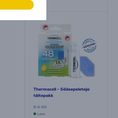
Thermacell - Sääsepeletaja
täitepakk
R-4-XIX
Laos