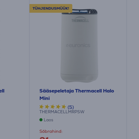
TÜHJENDUSMÜÜK!
ll
Sääsepeletaja Thermacell Halo
Mini
(5)
THERMACELLMRPSW
Laos
Sõbrahind: