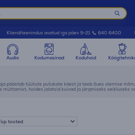
Klienditeenindus avatud iga päev 9-21
640 6400
Audio
Kodumasinad
Koduhoid
Köögitehnik
ja päästab tüütute putukate käest ja teeb õues olemise mõn
s müttamist, hoides jalatsid kuivad ja järgmiseks seikluseks v
Top tooted