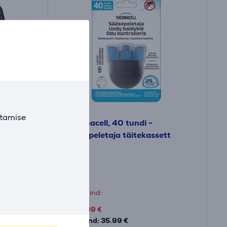
utamise
 Akuga
Thermacell, 40 tundi -
Sääsepeletaja täitekassett
ER140I
Laos
Sõbrahind:
24
.99 €
Tavahind: 35.99 €