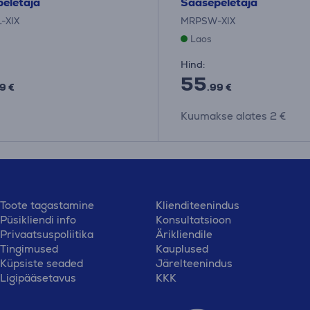
eletaja
Sääsepeletaja
-XIX
MRPSW-XIX
Laos
Hind:
55
9 €
.99 €
Kuumakse alates 2 €
Toote tagastamine
Klienditeenindus
Püsikliendi info
Konsultatsioon
Privaatsuspoliitika
Ärikliendile
Tingimused
Kauplused
Küpsiste seaded
Järelteenindus
Ligipääsetavus
KKK