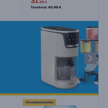
31
.99 €
Tavahind: 45.99 €
TÜHJENDUSMÜÜK!