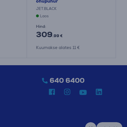
õhupuhur
JET.BLACK
Laos
Hind:
309
.99 €
Kuumakse alates 11 €
640 6400