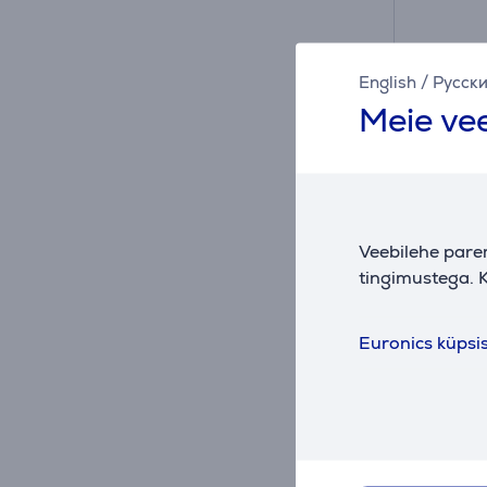
English
/
Русск
Meie vee
Veebilehe pare
Therma
tingimustega. K
Akutoi
miljöö
Euronics küpsi
EL55XI
Laos
Sõbrahi
84
.9
Tavahin