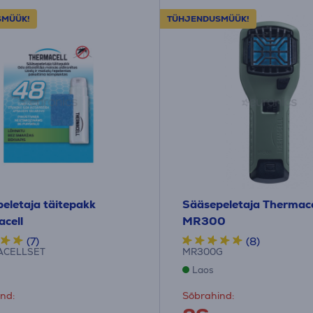
SMÜÜK!
TÜHJENDUSMÜÜK!
eletaja täitepakk
Sääsepeletaja Thermace
cell
MR300
(7)
(8)
ACELLSET
MR300G
Laos
nd:
Sõbrahind: