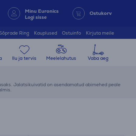
Minu Euronics
Ostukorv
Logi sisse
Sõprade Ring
Kauplused
Ostuinfo
Kirjuta meile
a
Ilu ja tervis
Meelelahutus
Vaba aeg
usaks. Jalatsikuivatid on asendamatud abimehed peale
almis.