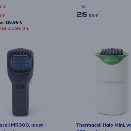
nd:
Hind:
25
9 €
.99 €
d: 115.99 €
se alates 3 €
cell MR300, must -
Thermacell Halo Mini, va