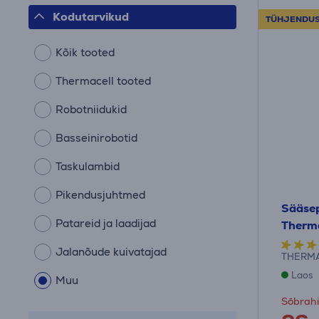
Kodutarvikud
TÜHJENDU
Kõik tooted
Thermacell tooted
Robotniidukid
Basseinirobotid
Taskulambid
Pikendusjuhtmed
Sääsep
Patareid ja laadijad
Therma
Jalanõude kuivatajad
THERM
Laos
Muu
Sõbrahi