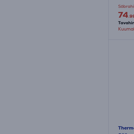
Sõbrahi
74
.9
Tavahin
Kuumak
Therma