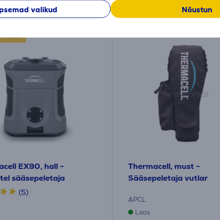
se alates 3 €
Kuumakse alates 2 €
psemad valikud
Nõustun
SMÜÜK!
cell EX90, hall -
Thermacell, must -
tel sääsepeletaja
Sääsepeletaja vutlar
(5)
APCL
Laos