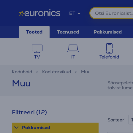
ET
Tooted
Teenused
Pakkumised
TV
IT
Telefonid
Koduhoid
Kodutarvikud
Muu
Muu
Sääsepeleta
talvist lume
Filtreeri
(12)
Sorteeri
Pakkumised