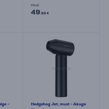
Hind:
49
.99 €
lge -
Hedgehog Jet, must - Akuga