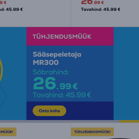
26
9 €
.99 €
d: 45.99 €
Tavahind: 45.99 €
SMÜÜK!
TÜHJENDUSMÜÜK!