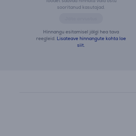
Toodet saavad hinnata vaid ostu
sooritanud kasutajad.
Jäta arvustus
Hinnangu esitamisel jälgi hea tava
reegleid.
Lisateave hinnangute kohta loe
siit.