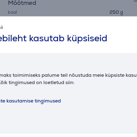
v
Mõõtmed
kaal
250 g
ий
bileht kasutab küpsiseid
Kirjeldus
maks toimimiseks palume teil nõustuda meie küpsiste kas
õik tingimused on loetletud siin:
tselt seadme vajadused ja valib sobiva pinge ning voolu. See
ste kasutamise tingimused
le. See teeb adapterist universaalse lahenduse tööks, õppimi