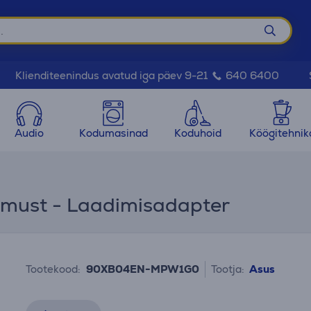
Klienditeenindus avatud iga päev 9-21
640 6400
Audio
Kodumasinad
Koduhoid
Köögitehnik
 must - Laadimisadapter
Tootekood:
90XB04EN-MPW1G0
Tootja:
Asus