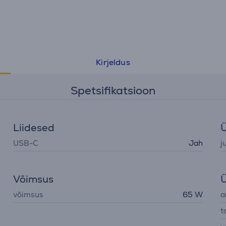
Kirjeldus
Spetsifikatsioon
Liidesed
USB-C
Jah
j
Võimsus
Ü
võimsus
65 W
a
t