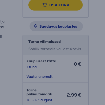
LISA KORVI
ija
wer
Saadavus kauplustes
ii
Tarne võimalused
Sobilik tarneviis vali ostukorvis
Kauplusest kätte
0 €
1 tund
Vaata lähemalt
Tarne
pakiautomaati
2.99 €
10. - 12. august