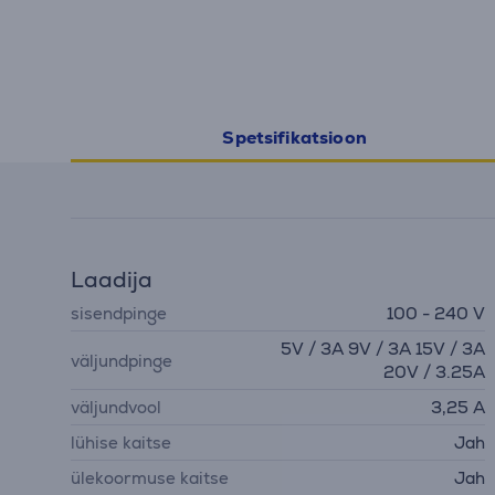
Spetsifikatsioon
Laadija
sisendpinge
100 - 240 V
5V / 3A 9V / 3A 15V / 3A
väljundpinge
20V / 3.25A
väljundvool
3,25 A
lühise kaitse
Jah
ülekoormuse kaitse
Jah