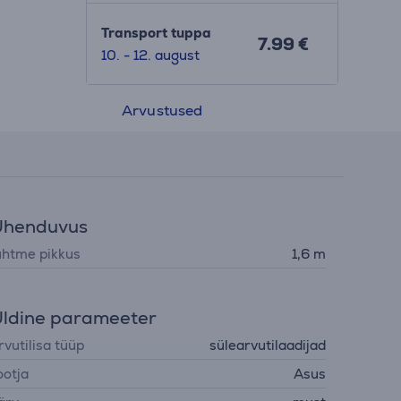
Transport tuppa
7.99 €
10. - 12. august
Arvustused
Ühenduvus
uhtme pikkus
1,6 m
ldine parameeter
rvutilisa tüüp
sülearvutilaadijad
ootja
Asus