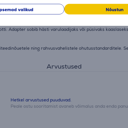
lgas ülepingekaitse, ülevoolukaitse, ülekuumenemiskaitse ja 
psemad valikud
Nõustun
tti. Adapter sobib hästi varulaadijaks või püsivaks kaaslaseks l
iteedinõuetele ning rahvusvahelistele ohutusstandarditele. Se
Arvustused
Hetkel arvustused puuduvad.
Peale ostu sooritamist avaneb võimalus anda enda panus