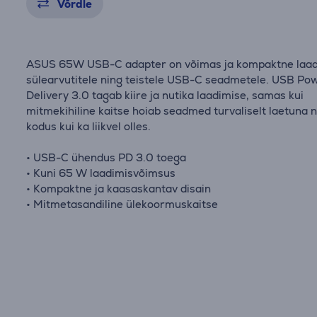
Võrdle
ASUS 65W USB-C adapter on võimas ja kompaktne laad
sülearvutitele ning teistele USB-C seadmetele. USB Po
Delivery 3.0 tagab kiire ja nutika laadimise, samas kui
mitmekihiline kaitse hoiab seadmed turvaliselt laetuna n
kodus kui ka liikvel olles.
• USB-C ühendus PD 3.0 toega
• Kuni 65 W laadimisvõimsus
• Kompaktne ja kaasaskantav disain
• Mitmetasandiline ülekoormuskaitse