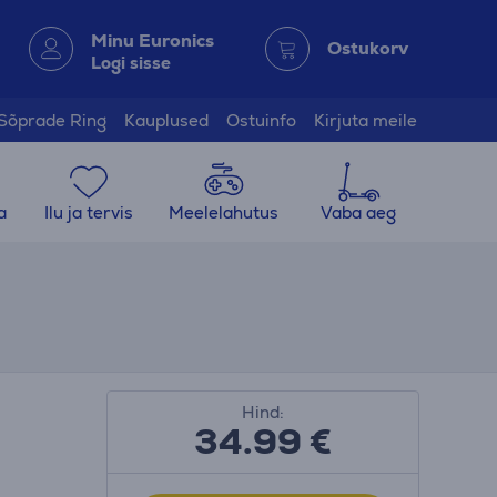
Minu Euronics
Ostukorv
Logi sisse
Sõprade Ring
Kauplused
Ostuinfo
Kirjuta meile
a
Ilu ja tervis
Meelelahutus
Vaba aeg
Hind:
34.99
€