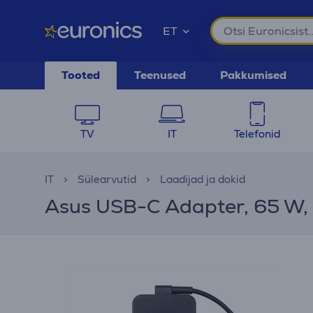
ET
Tooted
Teenused
Pakkumised
TV
IT
Telefonid
IT
Sülearvutid
Laadijad ja dokid
Asus USB-C Adapter, 65 W,