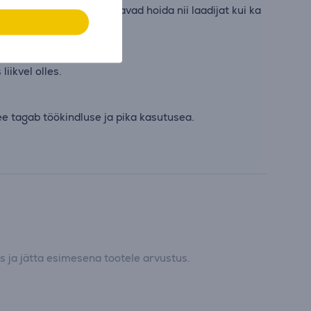
lühisekaitse. Need aitavad hoida nii laadijat kui ka
iikvel olles.
e tagab töökindluse ja pika kasutusea.
 ja jätta esimesena tootele arvustus.