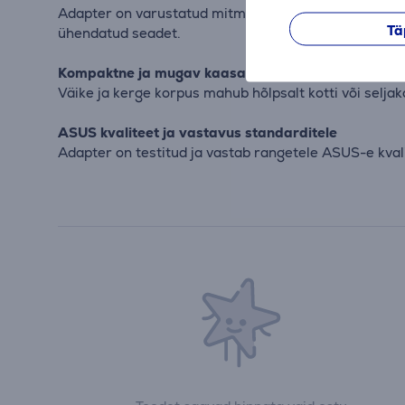
Adapter on varustatud mitme kaitsesüsteemiga, sealhu
Tä
ühendatud seadet.
Kompaktne ja mugav kaasas kanda
Väike ja kerge korpus mahub hõlpsalt kotti või seljako
ASUS kvaliteet ja vastavus standarditele
Adapter on testitud ja vastab rangetele ASUS-e kval