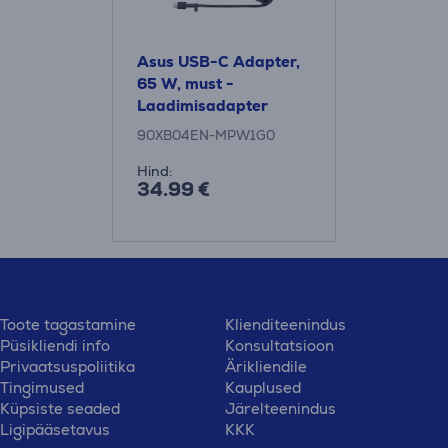
Asus USB-C Adapter,
65 W, must -
Laadimisadapter
90XB04EN-MPW1G0
Hind:
34.99 €
Toote tagastamine
Klienditeenindus
Püsikliendi info
Konsultatsioon
Privaatsuspoliitika
Ärikliendile
Tingimused
Kauplused
Küpsiste seaded
Järelteenindus
Ligipääsetavus
KKK