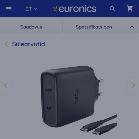
ET
Saadavus
Spetsifikatsioon
Sülearvutid