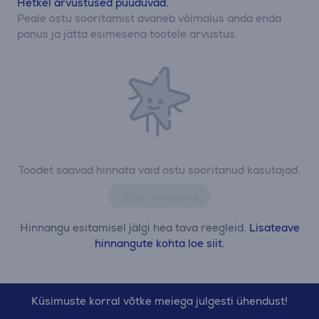
Hetkel arvustused puuduvad.
Peale ostu sooritamist avaneb võimalus anda enda
panus ja jätta esimesena tootele arvustus.
Toodet saavad hinnata vaid ostu sooritanud kasutajad.
Jäta arvustus
Hinnangu esitamisel jälgi hea tava reegleid.
Lisateave
hinnangute kohta loe siit.
Küsimuste korral võtke meiega julgesti ühendust!