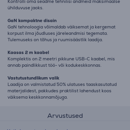
Kontrolli oma seadme tehnilisi andmeid maksimaalse
ühilduvuse jaoks.
GaN kompaktne disain
GaN tehnoloogia võimaldab väiksemat ja kergemat
korpust ilma jõudluses järeleandmisi tegemata.
Tulemuseks on tõhus ja ruumisäästlik laadija.
Kaasas 2 m kaabel
Komplektis on 2 meetri pikkune USB-C kaabel, mis
annab paindlikkust töö- või kodukeskkonnas.
Vastutustundlikum valik
Laadija on valmistatud 50% ulatuses taaskasutatud
materjalidest, pakkudes praktilist lahendust koos
väiksema keskkonnamõjuga.
Arvustused