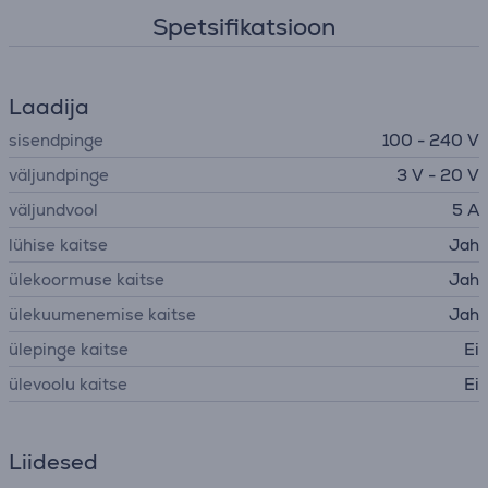
Spetsifikatsioon
Laadija
sisendpinge
100 - 240 V
väljundpinge
3 V - 20 V
väljundvool
5 A
lühise kaitse
Jah
ülekoormuse kaitse
Jah
ülekuumenemise kaitse
Jah
ülepinge kaitse
Ei
ülevoolu kaitse
Ei
Liidesed