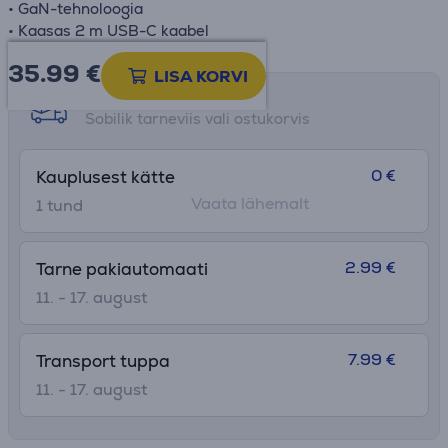
• GaN-tehnoloogia
• Kaasas 2 m USB-C kaabel
35.99
€
LISA KORVI
Tarne võimalused
Sobilik tarneviis vali ostukorvis
0 €
Kauplusest kätte
Vaata lähemalt
1 tund
2.99 €
Tarne pakiautomaati
11. - 17. august
7.99 €
Transport tuppa
11. - 17. august