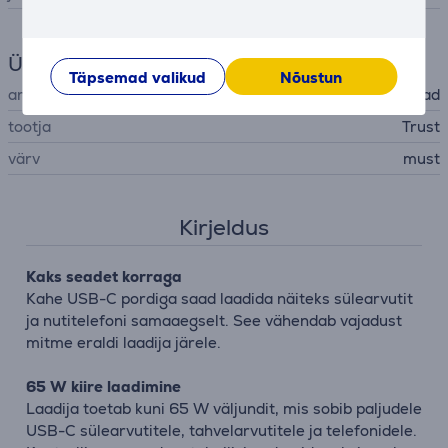
Üldine parameeter
Täpsemad valikud
Nõustun
arvutilisa tüüp
sülearvutilaadijad
tootja
Trust
värv
must
Kirjeldus
Kaks seadet korraga
Kahe USB-C pordiga saad laadida näiteks sülearvutit
ja nutitelefoni samaaegselt. See vähendab vajadust
mitme eraldi laadija järele.
65 W kiire laadimine
Laadija toetab kuni 65 W väljundit, mis sobib paljudele
USB-C sülearvutitele, tahvelarvutitele ja telefonidele.