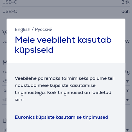
USB-C
2 tk
USB-C
Jah
English
/
Русский
Võimsus
Meie veebileht kasutab
võimsus
65 W
küpsiseid
Mõõtmed
kaal
129 g
Veebilehe paremaks toimimiseks palume teil
kõrgus
9,7 cm
nõustuda meie küpsiste kasutamise
laius
6,3 cm
tingimustega. Kõik tingimused on loetletud
siin:
sügavus
3 cm
Euronics küpsiste kasutamise tingimused
Ühenduvus
juhtme pikkus
2 m