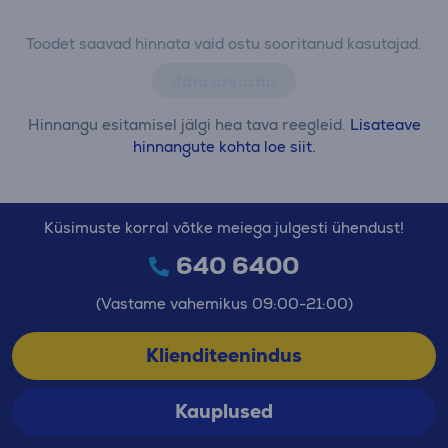
Toodet saavad hinnata vaid ostu sooritanud kasutajad.
Jäta arvustus
Hinnangu esitamisel jälgi hea tava reegleid.
Lisateave
hinnangute kohta loe siit.
Küsimuste korral võtke meiega julgesti ühendust!
640 6400
(Vastame vahemikus 09:00-21:00)
Klienditeenindus
Kauplused