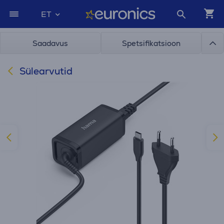
ET
Saadavus
Spetsifikatsioon
Sülearvutid