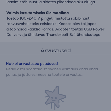
laadimistõhusust ja aidates pikendada aku eluiga.
Valmis kasutamiseks üle maailma
Toetab 100–240 V pinget, mistõttu sobib hästi
rahvusvahelisteks reisideks. Kaasas olev takjapael
aitab hoida kaablid korras. Adapter toetab USB Power
Deliveryt ja ühilduvad Thunderbolt 3/4 ühendustega.
Arvustused
Hetkel arvustused puuduvad.
Peale ostu sooritamist avaneb võimalus anda enda
panus ja jätta esimesena tootele arvustus.