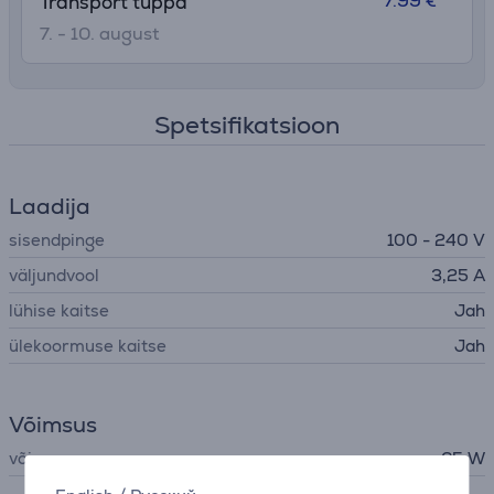
7.99 €
Transport tuppa
7. - 10. august
Spetsifikatsioon
Laadija
sisendpinge
100 - 240 V
väljundvool
3,25 A
lühise kaitse
Jah
ülekoormuse kaitse
Jah
Võimsus
võimsus
65 W