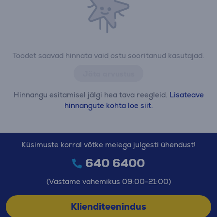
Toodet saavad hinnata vaid ostu sooritanud kasutajad.
Jäta arvustus
Hinnangu esitamisel jälgi hea tava reegleid.
Lisateave
hinnangute kohta loe siit.
Küsimuste korral võtke meiega julgesti ühendust!
640 6400
(Vastame vahemikus 09:00-21:00)
Klienditeenindus