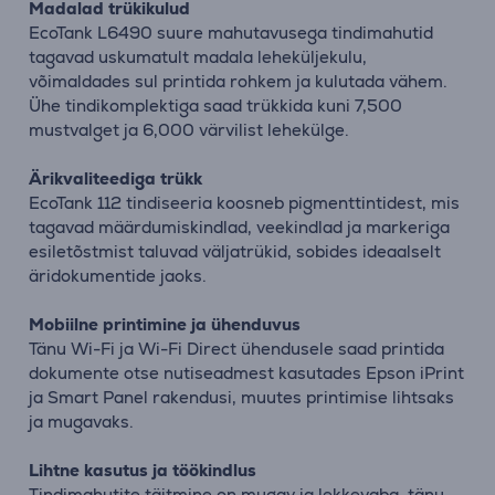
Madalad trükikulud
EcoTank L6490 suure mahutavusega tindimahutid
tagavad uskumatult madala leheküljekulu,
võimaldades sul printida rohkem ja kulutada vähem.
Ühe tindikomplektiga saad trükkida kuni 7,500
mustvalget ja 6,000 värvilist lehekülge.
Ärikvaliteediga trükk
EcoTank 112 tindiseeria koosneb pigmenttintidest, mis
tagavad määrdumiskindlad, veekindlad ja markeriga
esiletõstmist taluvad väljatrükid, sobides ideaalselt
äridokumentide jaoks.
Mobiilne printimine ja ühenduvus
Tänu Wi-Fi ja Wi-Fi Direct ühendusele saad printida
dokumente otse nutiseadmest kasutades Epson iPrint
ja Smart Panel rakendusi, muutes printimise lihtsaks
ja mugavaks.
Lihtne kasutus ja töökindlus
Tindimahutite täitmine on mugav ja lekkevaba, tänu