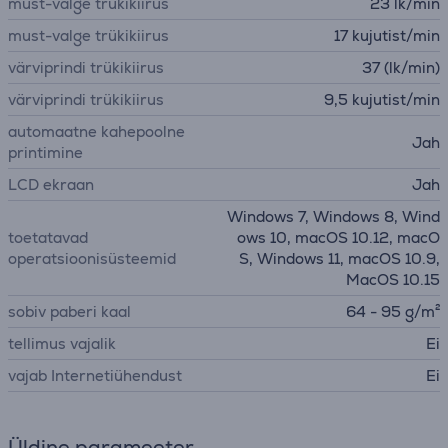
must-valge trükikiirus
23 lk/min
must-valge trükikiirus
17 kujutist/min
värviprindi trükikiirus
37 (lk/min)
värviprindi trükikiirus
9,5 kujutist/min
automaatne kahepoolne
Jah
printimine
LCD ekraan
Jah
Windows 7, Windows 8, Wind
toetatavad
ows 10, macOS 10.12, macO
operatsioonisüsteemid
S, Windows 11, macOS 10.9,
MacOS 10.15
sobiv paberi kaal
64 - 95 g/m²
tellimus vajalik
Ei
vajab Internetiühendust
Ei
Üldine parameeter