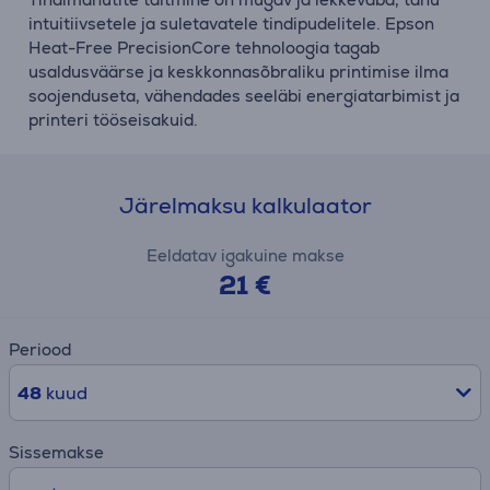
intuitiivsetele ja suletavatele tindipudelitele. Epson
Heat-Free PrecisionCore tehnoloogia tagab
usaldusväärse ja keskkonnasõbraliku printimise ilma
soojenduseta, vähendades seeläbi energiatarbimist ja
printeri tööseisakuid.
Järelmaksu kalkulaator
Eeldatav igakuine makse
21 €
Periood
48
kuud
Sissemakse