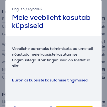
English
/
Русский
Liidesed
Meie veebileht kasutab
Bluetooth
Ei
küpsiseid
USB-A 2.0
Jah
LAN (võrguliides, RJ45)
Jah
IEEE 802.11b, IEEE 802.11g, I
WiFi standardid
EEE 802.11n
Veebilehe paremaks toimimiseks palume teil
nõustuda meie küpsiste kasutamise
WiFi
Jah
tingimustega. Kõik tingimused on loetletud
võrgukaart
Jah
siin:
NFC
Ei
USB-C
Ei
Euronics küpsiste kasutamise tingimused
Mõõtmed
kõrgus
34,7 cm