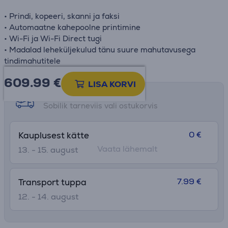
• Prindi, kopeeri, skanni ja faksi
• Automaatne kahepoolne printimine
• Wi-Fi ja Wi-Fi Direct tugi
• Madalad leheküljekulud tänu suure mahutavusega
tindimahutitele
609.99
€
LISA KORVI
Tarne võimalused
Sobilik tarneviis vali ostukorvis
0 €
Kauplusest kätte
Vaata lähemalt
13. - 15. august
7.99 €
Transport tuppa
12. - 14. august