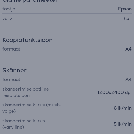
tootja
Epson
värv
hall
Koopiafunktsioon
formaat
A4
Skänner
formaat
A4
skaneerimise optiline
1200x2400 dpi
resolutsioon
skaneerimise kiirus (must-
6 lk/min
valge)
skaneerimise kiirus
5 lk/min
(värviline)