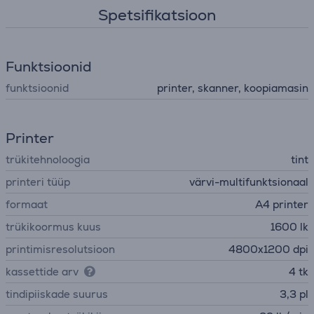
Spetsifikatsioon
Funktsioonid
funktsioonid
printer, skanner, koopiamasin
Printer
trükitehnoloogia
tint
printeri tüüp
värvi-multifunktsionaal
formaat
A4 printer
trükikoormus kuus
1600 lk
printimisresolutsioon
4800x1200 dpi
kassettide arv
4 tk
tindipiiskade suurus
3,3 pl