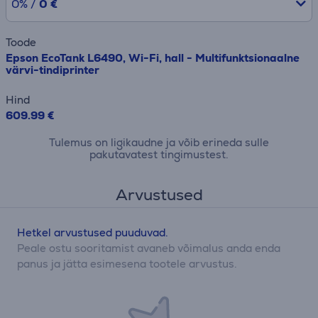
0% /
0 €
Toode
Epson EcoTank L6490, Wi-Fi, hall - Multifunktsionaalne
värvi-tindiprinter
Hind
609.99 €
Tulemus on ligikaudne ja võib erineda sulle
pakutavatest tingimustest.
Arvustused
Hetkel arvustused puuduvad.
Peale ostu sooritamist avaneb võimalus anda enda
panus ja jätta esimesena tootele arvustus.