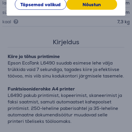
laius
34,6 cm
Täpsemad valikud
Nõustun
sügavus
37,5 cm
kaal
7,3 kg
Kirjeldus
Kiire ja tõhus printimine
Epson EcoTank L6490 suudab esimese lehe välja
trükkida vaid 7 sekundiga, tagades kiire ja efektiivse
töövoo, mis viib sinu kodukontori järgmisele tasemele.
Funktsiooniderohke A4 printer
L6490 pakub printimist, kopeerimist, skaneerimist ja
faksi saatmist, samuti automaatset kahepoolset
printimist. 250-leheline paberisahtel ja 35-leheline
automaatne dokumendisöötur muudavad selle
printeri tõeliseks tööloomaks.