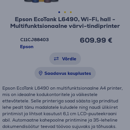
Epson EcoTank L6490, Wi-Fi, hall -
Multifunktsionaalne värvi-tindiprinter
609.99 €
C11CJ88403
Epson
Võrdle
Saadavus kauplustes
Epson EcoTank L6490 on multifunktsionaalne A4 printer,
mis on ideaalne kodukontoritele ja väikestele
ettevõtetele. Selle printeriga saad säästa iga prinditud
lehe pealt tänu madalatele kuludele ning naudi ülikiiret
printimist ja lihtsat kasutust 6,1 cm LCD-puuteekraani
abil. Automaatne kahepoolne printimine ja 35-leheline
dokumendisöötur teevad töövoo sujuvaks ja tõhusaks.