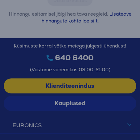
Jäta arvustus
Hinnangu esitamisel jälgi hea tava reegleid.
Lisateave
hinnangute kohta loe siit.
Küsimuste korral võtke meiega julgesti ühendust!
640 6400
(Vastame vahemikus 09:00-21:00)
Klienditeenindus
Kauplused
EURONICS