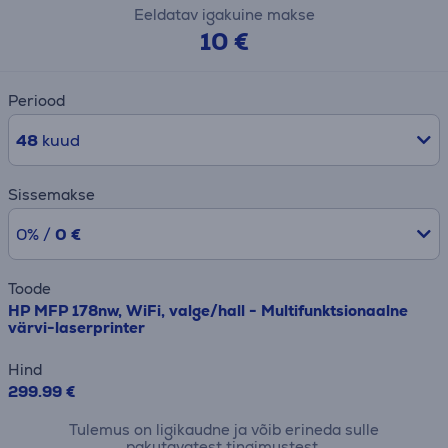
Eeldatav igakuine makse
10 €
Periood
48
kuud
Sissemakse
0% /
0 €
Toode
HP MFP 178nw, WiFi, valge/hall - Multifunktsionaalne
värvi-laserprinter
Hind
299.99 €
Tulemus on ligikaudne ja võib erineda sulle
pakutavatest tingimustest.