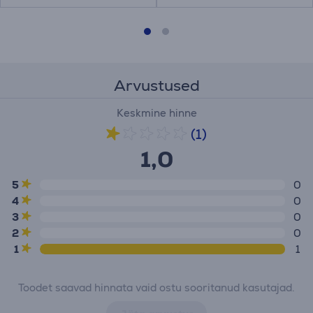
Arvustused
Keskmine hinne
(1)
1,0
5
0
4
0
3
0
2
0
1
1
Toodet saavad hinnata vaid ostu sooritanud kasutajad.