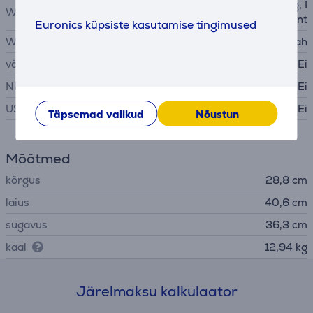
IEEE 802.11b, IEEE 802.11g, I
WiFi standardid
EEE 802.11n, AirPrint
Euronics küpsiste kasutamise tingimused
WiFi
Jah
võrgukaart
Ei
NFC
Ei
USB-C
Ei
Täpsemad valikud
Nõustun
Mõõtmed
kõrgus
28,8 cm
laius
40,6 cm
sügavus
36,3 cm
kaal
12,94 kg
Järelmaksu kalkulaator