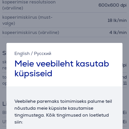
kopeerimise resolutsioon
600x600 dpi
(värviline)
kopeerimiskiirus (must-
18 lk/min
valge)
kopeerimiskiirus (värviline)
4 lk/min
Skänner
English
/
Русский
Meie veebileht kasutab
skaneerimise optiline
600x600 dpi
resolutsioon
küpsiseid
toetatavad
Windows 7, Windows 8, Wind
operatsioonisüsteemid
ows 10, Windows 11
Veebilehe paremaks toimimiseks palume teil
Liidesed
nõustuda meie küpsiste kasutamise
Bluetooth
Ei
tingimustega. Kõik tingimused on loetletud
siin:
USB-A 2.0
Ei