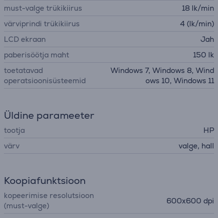
must-valge trükikiirus
18 lk/min
värviprindi trükikiirus
4 (lk/min)
LCD ekraan
Jah
paberisöötja maht
150 lk
toetatavad
Windows 7, Windows 8, Wind
operatsioonisüsteemid
ows 10, Windows 11
Üldine parameeter
tootja
HP
värv
valge, hall
Koopiafunktsioon
kopeerimise resolutsioon
600x600 dpi
(must-valge)