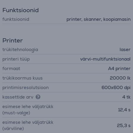
Funktsioonid
funktsioonid
printer, skanner, koopiamasin
Printer
trükitehnoloogia
laser
printeri tüüp
värvi-multifunktsionaal
formaat
A4 printer
trükikoormus kuus
20000 lk
printimisresolutsioon
600x600 dpi
kassettide arv
4 tk
esimese lehe väljatrükk
12,4 s
(must-valge)
esimese lehe väljatrükk
25,3 s
(värviline)