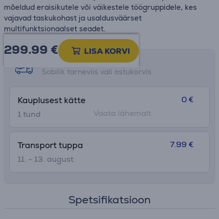
mõeldud eraisikutele või väikestele töögruppidele, kes
vajavad taskukohast ja usaldusväärset
multifunktsionaalset seadet.
299.99
€
LISA KORVI
Tarne võimalused
Sobilik tarneviis vali ostukorvis
0 €
Kauplusest kätte
Vaata lähemalt
1 tund
7.99 €
Transport tuppa
11. - 13. august
Spetsifikatsioon