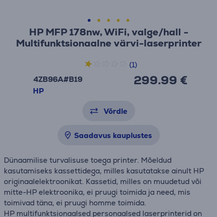
HP MFP 178nw, WiFi, valge/hall -
Multifunktsionaalne värvi-laserprinter
(1)
299.99 €
4ZB96A#B19
HP
Võrdle
Saadavus kauplustes
Dünaamilise turvalisuse toega printer. Mõeldud
kasutamiseks kassettidega, milles kasutatakse ainult HP
originaalelektroonikat. Kassetid, milles on muudetud või
mitte-HP elektroonika, ei pruugi toimida ja need, mis
toimivad täna, ei pruugi homme toimida.
HP multifunktsionaalsed personaalsed laserprinterid on