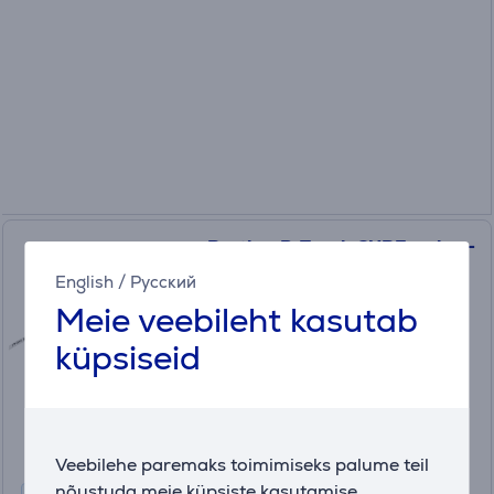
Brother P-Touch CUBE, valge -
Juhtmevaba kleebiseprinter
English
/
Русский
PTP300BTRE1
Meie veebileht kasutab
Laos
küpsiseid
Hind:
49
.99 €
Veebilehe paremaks toimimiseks palume teil
nõustuda meie küpsiste kasutamise