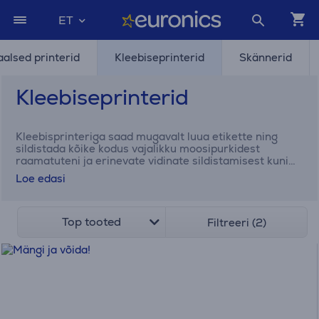
ET
aalsed printerid
Kleebiseprinterid
Skännerid
Kleebiseprinterid
Kleebisprinteriga saad mugavalt luua etikette ning
sildistada kõike kodus vajalikku moosipurkidest
raamatuteni ja erinevate vidinate sildistamisest kuni
riiulite parema organiseerimiseni. Brotheri
Loe edasi
kleebisprinteriga saad lasta fantaasial lennata!
Top tooted
Filtreeri (2)