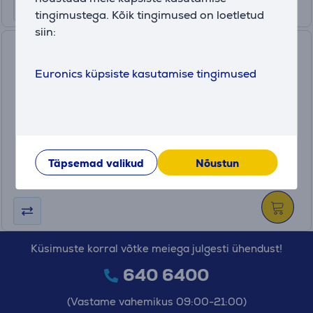
tingimustega. Kõik tingimused on loetletud
siin:
Brother P-Touch N10, valge -
Kleebiseprinter
Euronics küpsiste kasutamise tingimused
PTN10QL1
Laos
Hind:
29
.99 €
Täpsemad valikud
Nõustun
Küsimuste korral võtke meiega julgesti ühendust!
640 6400
(Vastame vahemikus 09:00-21:00)