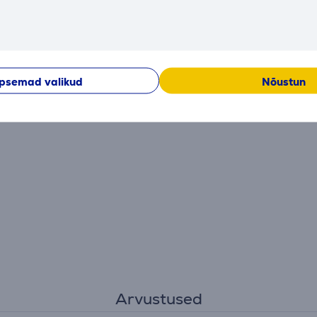
USB-A 2.0
Jah
LAN (võrguliides, RJ45)
Jah
IEEE 802.11b, IEEE
WiFi standardid
802.11g, IEEE 802.11n
psemad valikud
Nõustun
WiFi
Jah
Arvustused