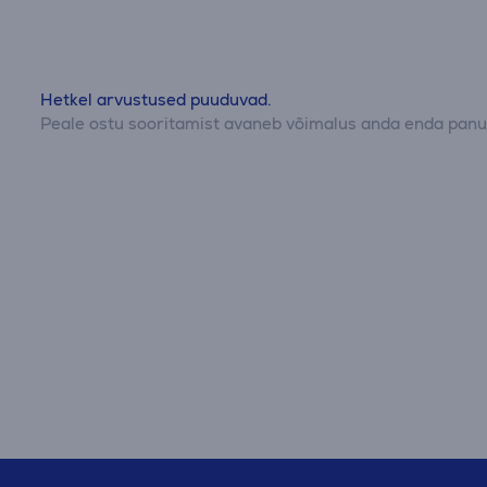
Hetkel arvustused puuduvad.
Peale ostu sooritamist avaneb võimalus anda enda panus