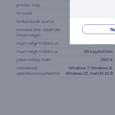
printeri tüüp
must-valge printer
formaat
A4 printer
tindipiiskade suurus
2,8 pl
Tä
esimese lehe väljatrükk
6 s
(must-valge)
must-valge trükikiirus
20 lk/min
must-valge trükikiirus
39 kujutist/min
paberisöötja maht
250 lk
toetatavad
Windows 7, Windows 8,
operatsioonisüsteemid
Windows 10, macOS 10.9