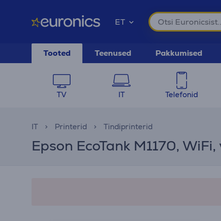
ET
Tooted
Teenused
Pakkumised
TV
IT
Telefonid
IT
Printerid
Tindiprinterid
Epson EcoTank M1170, WiFi, v