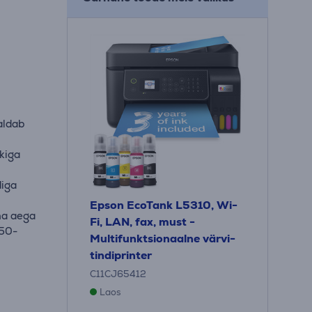
maldab
kiga
diga
Epson EcoTank L5310, Wi-
ma aega
Fi, LAN, fax, must -
250-
Multifunktsionaalne värvi-
tindiprinter
C11CJ65412
Laos