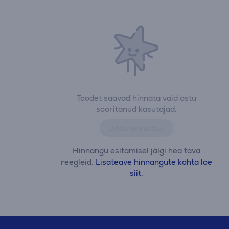
Toodet saavad hinnata vaid ostu
sooritanud kasutajad.
Jäta arvustus
Hinnangu esitamisel jälgi hea tava
reegleid.
Lisateave hinnangute kohta loe
siit.