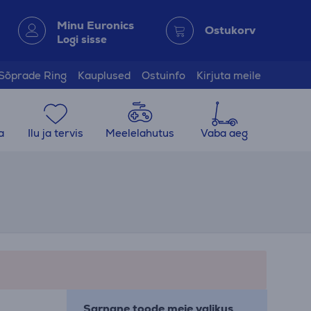
Minu Euronics
Ostukorv
Logi sisse
Sõprade Ring
Kauplused
Ostuinfo
Kirjuta meile
a
Ilu ja tervis
Meelelahutus
Vaba aeg
Sarnane toode meie valikus