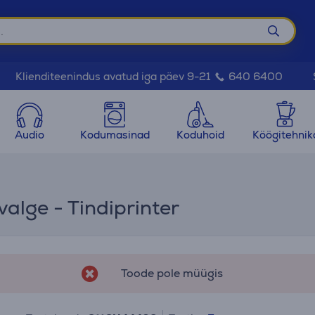
Klienditeenindus avatud iga päev 9-21
640 6400
Audio
Kodumasinad
Koduhoid
Köögitehnik
alge - Tindiprinter
Toode pole müügis