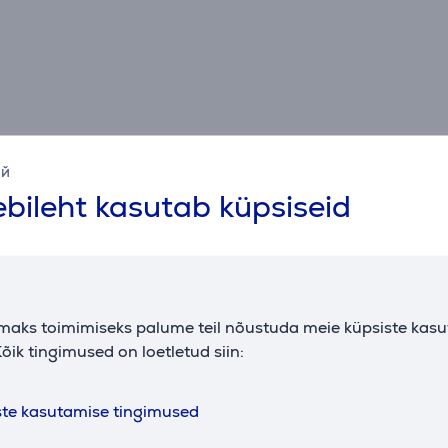
ий
bileht kasutab küpsiseid
Spetsifikatsioon
Üldine parameeter
maks toimimiseks palume teil nõustuda meie küpsiste kas
tootja
Epson
k
õik tingimused on loetletud siin:
värv
valge
l
s
ste kasutamise tingimused
k
Liidesed