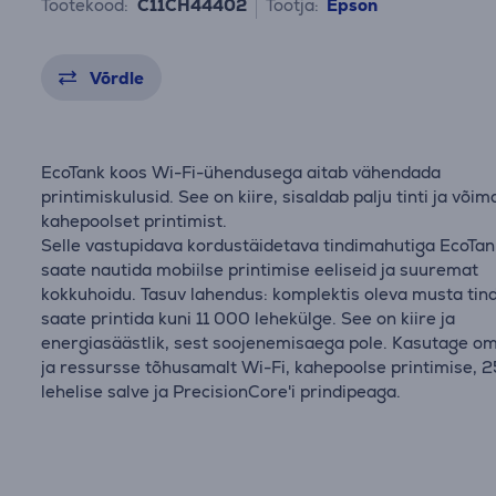
Tootekood:
C11CH44402
Tootja:
Epson
Võrdle
EcoTank koos Wi-Fi-ühendusega aitab vähendada
printimiskulusid. See on kiire, sisaldab palju tinti ja või
kahepoolset printimist.
Selle vastupidava kordustäidetava tindimahutiga EcoTan
saate nautida mobiilse printimise eeliseid ja suuremat
kokkuhoidu. Tasuv lahendus: komplektis oleva musta tin
saate printida kuni 11 000 lehekülge. See on kiire ja
energiasäästlik, sest soojenemisaega pole. Kasutage o
ja ressursse tõhusamalt Wi-Fi, kahepoolse printimise, 
lehelise salve ja PrecisionCore'i prindipeaga.