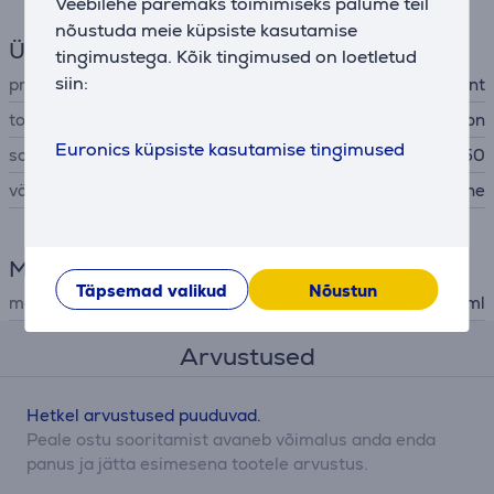
Veebilehe paremaks toimimiseks palume teil
nõustuda meie küpsiste kasutamise
Üldine parameeter
tingimustega. Kõik tingimused on loetletud
siin:
printeritarviku tüüp
tint
tootja
Epson
Euronics küpsiste kasutamise tingimused
sobib seadmetele
L805, L850
värv
kollane
Mõõtmed
Täpsemad valikud
Nõustun
maht
70 ml
Arvustused
Hetkel arvustused puuduvad.
Peale ostu sooritamist avaneb võimalus anda enda
panus ja jätta esimesena tootele arvustus.