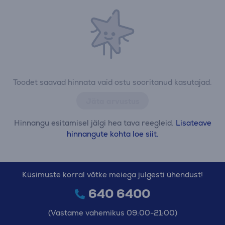
Toodet saavad hinnata vaid ostu sooritanud kasutajad.
Jäta arvustus
Hinnangu esitamisel jälgi hea tava reegleid.
Lisateave
hinnangute kohta loe siit.
Küsimuste korral võtke meiega julgesti ühendust!
640 6400
(Vastame vahemikus 09:00-21:00)