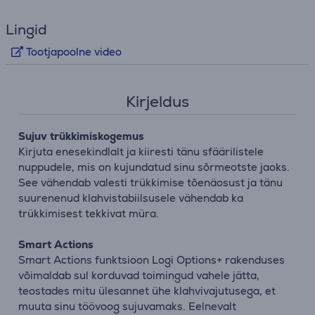
Lingid
Tootjapoolne video
Kirjeldus
Sujuv trükkimiskogemus
Kirjuta enesekindlalt ja kiiresti tänu sfäärilistele
nuppudele, mis on kujundatud sinu sõrmeotste jaoks.
See vähendab valesti trükkimise tõenäosust ja tänu
suurenenud klahvistabiilsusele vähendab ka
trükkimisest tekkivat müra.
Smart Actions
Smart Actions funktsioon Logi Options+ rakenduses
võimaldab sul korduvad toimingud vahele jätta,
teostades mitu ülesannet ühe klahvivajutusega, et
muuta sinu töövoog sujuvamaks. Eelnevalt