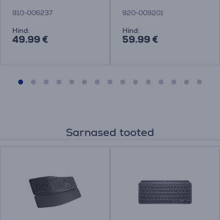
hiir
klaviatuur + hiir
910-006237
920-009201
Hind:
Hind:
49.99 €
59.99 €
Sarnased tooted