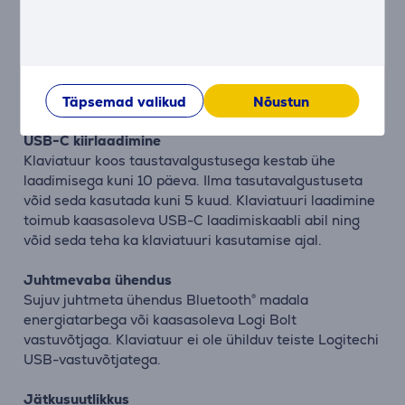
saad kontrollida ja juhtida Logi Options+ rakendusest.
Ergonoomiline disain
Madala profiiliga disain ja optimaalne nurk loomuliku
randmeasendi jaoks pakuvad vaevatu täpsust ja
pikemaid tippimismugavuse tunde.
Täpsemad valikud
Nõustun
USB-C kiirlaadimine
Klaviatuur koos taustavalgustusega kestab ühe
laadimisega kuni 10 päeva. Ilma tasutavalgustuseta
võid seda kasutada kuni 5 kuud. Klaviatuuri laadimine
toimub kaasasoleva USB-C laadimiskaabli abil ning
võid seda teha ka klaviatuuri kasutamise ajal.
Juhtmevaba ühendus
Sujuv juhtmeta ühendus Bluetooth® madala
energiatarbega või kaasasoleva Logi Bolt
vastuvõtjaga. Klaviatuur ei ole ühilduv teiste Logitechi
USB-vastuvõtjatega.
Jätkusuutlikkus