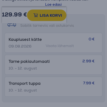
klaviatuuri randmetugi!
Loe edasi
129.99
€
LISA KORVI
Tarne võimalused
Sobilik tarneviis vali ostukorvis
0 €
Kauplusest kätte
Vaata lähemalt
09.08.2026
2.99 €
Tarne pakiautomaati
10. - 12. august
7.99 €
Transport tuppa
10. - 12. august