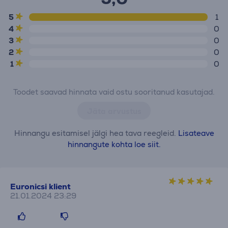
5
1
4
0
3
0
2
0
1
0
Toodet saavad hinnata vaid ostu sooritanud kasutajad.
Jäta arvustus
Hinnangu esitamisel jälgi hea tava reegleid.
Lisateave
hinnangute kohta loe siit.
Euronicsi klient
21.01.2024 23:29