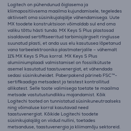
Logitech on pühendunud õiglasema ja
kliimapositiivsema maailma kujundamisele, tegeledes
aktiivselt oma süsinikujalajälje vähendamisega. Uute
MX toodete konstruktsioon võimaldab sul end oma
valiku tõttu hästi tunda. MX Keys S Plus plastosad
sisaldavad sertifitseeritud tarbimisjärgselt ringlusse
suunatud plasti, et anda uus elu kasutusea lõpetanud
vana tarbeelektroonika plastmaterjalile – vähemalt
11% MX Keys S Plus korral. MX Keys S Plus
alumiiniumplaadi valmistamisel on fossiilkütuste
asemel kasutatud taastuvenergiat, et vähendada
sedasi süsinikuheidet. Paberpakend pärineb FSC™-
sertifikaadiga metsadest ja teistest kontrollitud
allikatest. Selle toote valimisega toetate te maailma
metsade vastutustundlikku majandamist. Kõik
Logitechi tooted on tunnistatud süsinikuneutraalseks
ning võimaluse korral kasutavad need
taastuvenergiat. Kõikide Logitechi toodete
süsinikujalajälg on viidud nullini, toetades
metsanduse, taastuvenergia ja kliimamõju sektoreid.