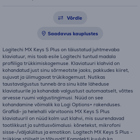
Võrdle
Saadavus kauplustes
Logitechi MX Keys S Plus on täiustatud juhtmevaba
klaviatuur, mis toob esile Logitechi tuntud madala
profiiliga trükkimiskogemuse. Klaviatuuri klahvid on
kohandatud just sinu sõrmeotste jaoks, pakkudes kiiret,
sujuvat ja ülimugavat trükikogemust. Nutikas
taustavalgustus tunneb ära sinu käte läheduse
klaviatuurile ja kohandab valgustust automaatselt, võttes
arvesse ruumi valgustingimusi. Nüüd on see
kohandamine võimalik ka Logi Options+ rakenduses.
Grafiidi- ja helehalli värvitoonis MX Keys S Plus
klaviatuuril on nüüd kolm uut klahvi, mis suurendavad
tootlikkust ja suhtlusvõimalusi: kõnetekst, mikrofoni
sisse-/väljalülitus ja emotikon. Logitech MX Keys S Plus -
trükkige stiilselt ja tõhusalt! Komplekti kuulub ka