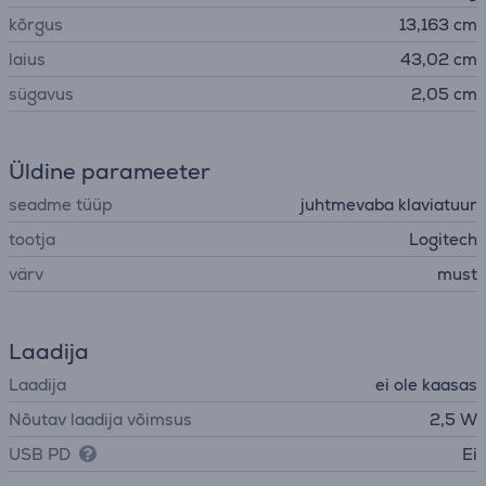
kõrgus
13,163 cm
laius
43,02 cm
sügavus
2,05 cm
Üldine parameeter
seadme tüüp
juhtmevaba klaviatuur
tootja
Logitech
värv
must
Laadija
Laadija
ei ole kaasas
Nõutav laadija võimsus
2,5 W
USB PD
Ei