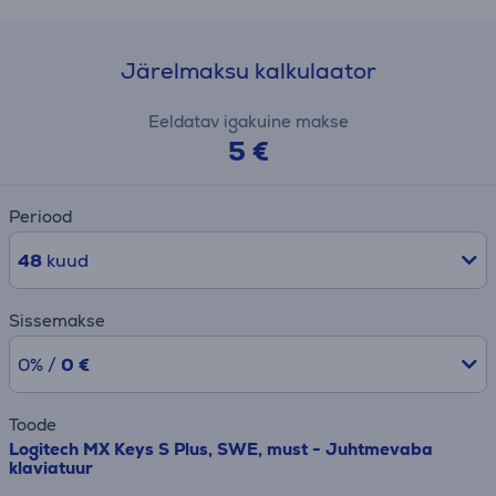
Järelmaksu kalkulaator
Eeldatav igakuine makse
5 €
Periood
48
kuud
Sissemakse
0% /
0 €
Toode
Logitech MX Keys S Plus, SWE, must - Juhtmevaba
klaviatuur