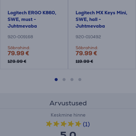
Logitech ERGO K860,
Logitech MX Keys Mini,
SWE, must -
SWE, hall -
Juhtmevaba
Juhtmevaba
klaviatuur
klaviatuur
920-009168
920-010492
Sõbrahind:
Sõbrahind:
79.99 €
79.99 €
129.99 €
119.99 €
Arvustused
Keskmine hinne
(1)
5,0