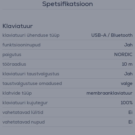
Spetsifikatsioon
Klaviatuur
klaviatuuri ühenduse tüüp
USB-A / Bluetooth
funktsiooninupud
Jah
paigutus
NORDIC
tööraadius
10 m
klaviatuuri taustvalgustus
Jah
taustvalgustuse omadused
valge
klahvide tüüp
membraanklaviatuur
klaviatuuri kujutegur
100%
vahetatavad lülitid
Ei
vahetatavad nupud
Ei