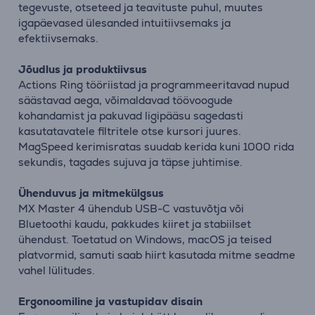
tegevuste, otseteed ja teavituste puhul, muutes
igapäevased ülesanded intuitiivsemaks ja
efektiivsemaks.
Jõudlus ja produktiivsus
Actions Ring tööriistad ja programmeeritavad nupud
säästavad aega, võimaldavad töövoogude
kohandamist ja pakuvad ligipääsu sagedasti
kasutatavatele filtritele otse kursori juures.
MagSpeed kerimisratas suudab kerida kuni 1000 rida
sekundis, tagades sujuva ja täpse juhtimise.
Ühenduvus ja mitmekülgsus
MX Master 4 ühendub USB-C vastuvõtja või
Bluetoothi kaudu, pakkudes kiiret ja stabiilset
ühendust. Toetatud on Windows, macOS ja teised
platvormid, samuti saab hiirt kasutada mitme seadme
vahel lülitudes.
Ergonoomiline ja vastupidav disain