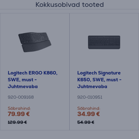
Kokkusobivad tooted
Logitech ERGO K860,
Logitech Signature
SWE, must -
K650, SWE, must -
Juhtmevaba
Juhtmevaba
klaviatuur
klaviatuur
920-009168
920-010951
Sõbrahind:
Sõbrahind:
79.99 €
34.99 €
129.99 €
54.99 €