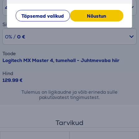
48
kuud
Täpsemad valikud
Nõustun
Sissemakse
0% /
0 €
Toode
Logitech MX Master 4, tumehall - Juhtmevaba hiir
Hind
129.99 €
Tulemus on ligikaudne ja võib erineda sulle
pakutavatest tingimustest.
Tarvikud