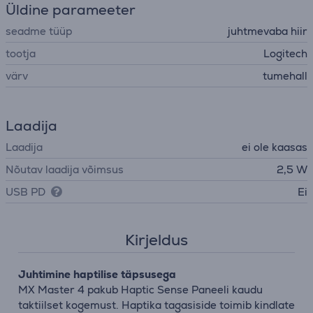
Üldine parameeter
seadme tüüp
juhtmevaba hiir
tootja
Logitech
värv
tumehall
Laadija
Laadija
ei ole kaasas
Nõutav laadija võimsus
2,5 W
USB PD
Ei
Kirjeldus
Juhtimine haptilise täpsusega
MX Master 4 pakub Haptic Sense Paneeli kaudu
taktiilset kogemust. Haptika tagasiside toimib kindlate