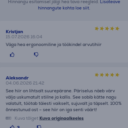
Hinnangu esitamisel jälgi hea tava reegleid.
Lisateave
hinnangute kohta loe siit.
Kristjan
15.07.2026 16:04
Väga hea ergonoomiline ja töökindel arvutihiir
Aleksandr
04.06.2026 21:42
See hiir on lihtsalt suurepärane. Päriselus näeb värv
välja uskumatult stiilne ja kallis. See sobib kätte nagu
valatult, töötab täiesti vaikselt, sujuvalt ja täpselt. 100%
õnnestunud ost – see hiir on iga senti väärt!
Kuva tõlget
Kuva originaalkeeles
3