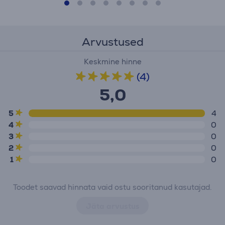
Arvustused
Keskmine hinne
(4)
5,0
5
4
4
0
3
0
2
0
1
0
Toodet saavad hinnata vaid ostu sooritanud kasutajad.
Jäta arvustus