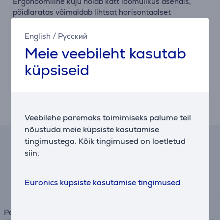
Ergonoomiline kuju hoiab kätt loomulikus asendis,
pöidlaratas võimaldab lihtsat horisontaalset
navigeerimist. Hiir on valmistatud taaskasutatud
plastosadest ja tugevdatud kvaliteetsete
English
/
Русский
materjalidega, olles samaaegselt jätkusuutlik ja
Meie veebileht kasutab
vastupidav.
küpsiseid
Pikaealine aku
Pikk aku tööiga koos kiirlaadimisega tähendab, et
saad kiiresti tööle naasta ka siis, kui aku hakkab
tühjenema.
Veebilehe paremaks toimimiseks palume teil
nõustuda meie küpsiste kasutamise
tingimustega. Kõik tingimused on loetletud
Järelmaksu kalkulaator
siin:
Eeldatav igakuine makse
5 €
Euronics küpsiste kasutamise tingimused
Periood