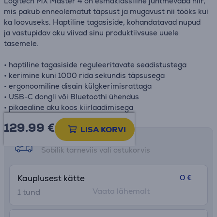
Logitech MX Master 4 on esmaklassiline juhtmevaba hiir,
mis pakub enneolematut täpsust ja mugavust nii tööks kui
ka loovuseks. Haptiline tagasiside, kohandatavad nupud
ja vastupidav aku viivad sinu produktiivsuse uuele
tasemele.
• haptiline tagasiside reguleeritavate seadistustega
• kerimine kuni 1000 rida sekundis täpsusega
• ergonoomiline disain külgkerimisrattaga
• USB-C dongli või Bluetoothi ühendus
• pikaealine aku koos kiirlaadimisega
129.99
€
LISA KORVI
Tarne võimalused
Sobilik tarneviis vali ostukorvis
0 €
Kauplusest kätte
Vaata lähemalt
1 tund