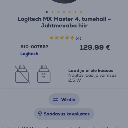
Logitech MX Master 4, tumehall -
Juhtmevaba hiir
(4)
129.99 €
910-007562
Logitech
Laadija ei ole kaasas
Nõutav laadija võimsus
2,5
W
2,5 W
Võrdle
Saadavus kauplustes