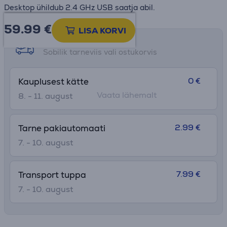
Desktop ühildub 2.4 GHz USB saatja abil.
59.99
€
LISA KORVI
Tarne võimalused
Sobilik tarneviis vali ostukorvis
0 €
Kauplusest kätte
Vaata lähemalt
8. - 11. august
2.99 €
Tarne pakiautomaati
7. - 10. august
7.99 €
Transport tuppa
7. - 10. august