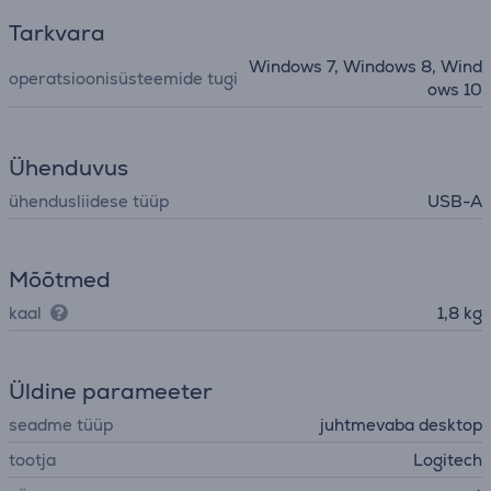
Tarkvara
Windows 7, Windows 8, Wind
operatsioonisüsteemide tugi
ows 10
Ühenduvus
ühendusliidese tüüp
USB-A
Mõõtmed
kaal
1,8 kg
Üldine parameeter
seadme tüüp
juhtmevaba desktop
tootja
Logitech