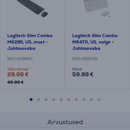
Logitech Slim Combo
Logitech Slim Combo
MK295, US, must -
MK470, US, valge -
Juhtmevaba
Juhtmevaba
klaviatuur + hiir
klaviatuur + hiir
920-009800
920-009205
Sõbrahind:
Hind:
29.99 €
59.99 €
49.99 €
Arvustused