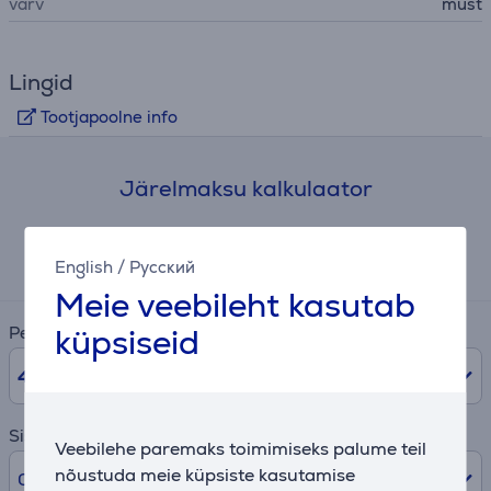
värv
must
Lingid
Tootjapoolne info
Järelmaksu kalkulaator
Eeldatav igakuine makse
2 €
English
/
Русский
Meie veebileht kasutab
küpsiseid
Periood
48
kuud
Sissemakse
Veebilehe paremaks toimimiseks palume teil
nõustuda meie küpsiste kasutamise
0% /
0 €