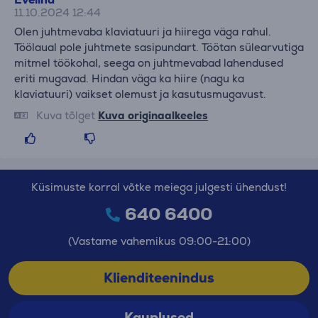
11.10.2024 12:44
Olen juhtmevaba klaviatuuri ja hiirega väga rahul.
Töölaual pole juhtmete sasipundart. Töötan sülearvutiga
mitmel töökohal, seega on juhtmevabad lahendused
eriti mugavad. Hindan väga ka hiire (nagu ka
klaviatuuri) vaikset olemust ja kasutusmugavust.
Kuva tõlget
Kuva originaalkeeles
Küsimuste korral võtke meiega julgesti ühendust!
640 6400
(Vastame vahemikus 09:00-21:00)
Klienditeenindus
Kauplused