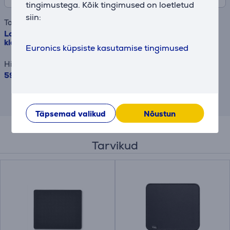
tingimustega. Kõik tingimused on loetletud
siin:
Toode
Logitech MK470 Slim Combo, US, must - Juhtmevaba
klaviatuur + hiir
Euronics küpsiste kasutamise tingimused
Hind
59.99 €
Tulemus on ligikaudne ja võib erineda sulle
pakutavatest tingimustest.
Täpsemad valikud
Nõustun
Tarvikud