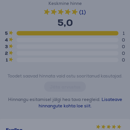
Keskmine hinne
(1)
5,0
5
1
4
0
3
0
2
0
1
0
Toodet saavad hinnata vaid ostu sooritanud kasutajad.
Jäta arvustus
Hinnangu esitamisel jälgi hea tava reegleid.
Lisateave
hinnangute kohta loe siit.
Evelīna