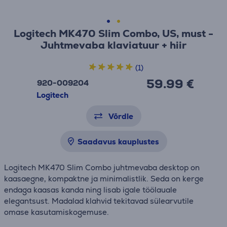
Logitech MK470 Slim Combo, US, must -
Juhtmevaba klaviatuur + hiir
(1)
59.99 €
920-009204
Logitech
Võrdle
Saadavus kauplustes
Logitech MK470 Slim Combo juhtmevaba desktop on
kaasaegne, kompaktne ja minimalistlik. Seda on kerge
endaga kaasas kanda ning lisab igale töölauale
elegantsust. Madalad klahvid tekitavad sülearvutile
omase kasutamiskogemuse.