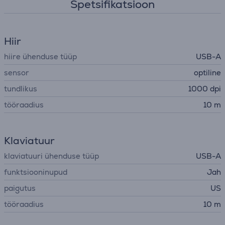
Spetsifikatsioon
Hiir
hiire ühenduse tüüp
USB-A
sensor
optiline
tundlikus
1000 dpi
tööraadius
10 m
Klaviatuur
klaviatuuri ühenduse tüüp
USB-A
funktsiooninupud
Jah
paigutus
US
tööraadius
10 m