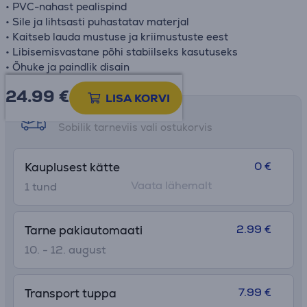
• PVC-nahast pealispind
• Sile ja lihtsasti puhastatav materjal
• Kaitseb lauda mustuse ja kriimustuste eest
• Libisemisvastane põhi stabiilseks kasutuseks
• Õhuke ja paindlik disain
24.99
€
LISA KORVI
Tarne võimalused
Sobilik tarneviis vali ostukorvis
0 €
Kauplusest kätte
Vaata lähemalt
1 tund
2.99 €
Tarne pakiautomaati
10. - 12. august
7.99 €
Transport tuppa