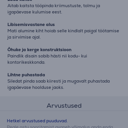
Aitab kaitsta tööpinda kriimustuste, tolmu ja
igapäevase kulumise eest.
Libisemisvastane alus
Mati alumine kiht hoiab selle kindlalt paigal töötamise
ja sirvimise ajal.
Õhuke ja kerge konstruktsioon
Paindlik disain sobib hästi nii kodu- kui
kontorikeskkonda.
Lihtne puhastada
Siledat pinda saab kiiresti ja mugavalt puhastada
igapäevase hoolduse jaoks.
Arvustused
Hetkel arvustused puuduvad.
Peale ostu sooritamist avaneb võimalus anda enda