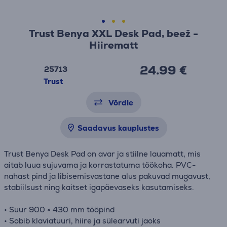
Trust Benya XXL Desk Pad, beež -
Hiirematt
24.99 €
25713
Trust
Võrdle
Saadavus kauplustes
Trust Benya Desk Pad on avar ja stiilne lauamatt, mis
aitab luua sujuvama ja korrastatuma töökoha. PVC-
nahast pind ja libisemisvastane alus pakuvad mugavust,
stabiilsust ning kaitset igapäevaseks kasutamiseks.
• Suur 900 × 430 mm tööpind
• Sobib klaviatuuri, hiire ja sülearvuti jaoks