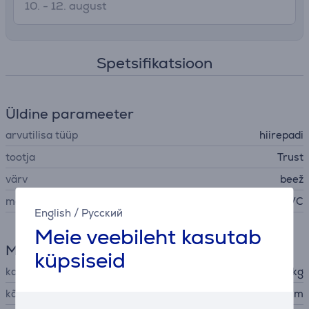
10. - 12. august
Spetsifikatsioon
Üldine parameeter
arvutilisa tüüp
hiirepadi
tootja
Trust
värv
beež
materjal
PVC
English
/
Русский
Meie veebileht kasutab
Mõõtmed
küpsiseid
kaal
0,4 kg
kõrgus
0,2 cm