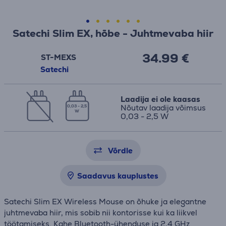
Satechi Slim EX, hõbe - Juhtmevaba hiir
34.99 €
ST-MEXS
Satechi
Laadija ei ole kaasas
Nõutav laadija võimsus
0,03 - 2,5
W
0,03 - 2,5 W
Võrdle
Saadavus kauplustes
Satechi Slim EX Wireless Mouse on õhuke ja elegantne
juhtmevaba hiir, mis sobib nii kontorisse kui ka liikvel
töötamiseks. Kahe Bluetooth-ühenduse ja 2,4 GHz