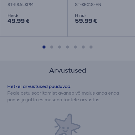
numbriklaviatuur
ST-KSALKPM
ST-KEX1S-EN
Hind:
Hind:
49.99 €
59.99 €
Arvustused
Hetkel arvustused puuduvad.
Peale ostu sooritamist avaneb võimalus anda enda
panus ja jätta esimesena tootele arvustus.