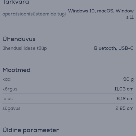
Tarkvara
Windows 10, macOS, Window
operatsioonisüsteemide tugi
s 11
Ühenduvus
ühendusliidese tüüp
Bluetooth, USB-C
Mõõtmed
kaal
90 g
kõrgus
11,03 cm
laius
6,12 cm
sügavus
2,85 cm
Üldine parameeter