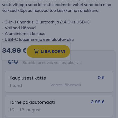
vastuvõtjaga saad kiiresti seadmete vahel vahetada ning
vaiksed klõpsud hoiavad töö keskkonna rahulikuna.
• 3-in-1 ühendus: Bluetooth ja 2,4 GHz USB-C
• Vaiksed klõpsud
• Alumiiniumist korpus
• USB-C laadimine ja eemaldatav aku
34.99
€
LISA KORVI
Tarne võimalused
Sobilik tarneviis vali ostukorvis
0 €
Kauplusest kätte
Vaata lähemalt
1 tund
2.99 €
Tarne pakiautomaati
10. - 12. august