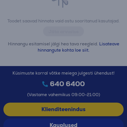
Toodet saavad hinnata vaid ostu sooritanud kasutajad.
Jäta arvustus
Hinnangu esitamisel jälgi hea tava reegleid.
Lisateave
hinnangute kohta loe siit.
Küsimuste korral võtke meiega julgesti ühendust!
640 6400
(Vastame vahemikus 09:00-21:00)
Klienditeenindus
Kauplused