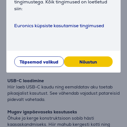
tingimustega. Kõik tingimused on loetletud
siin:
Vaikne ja täpne juhtimine
Vaiksed klõpsud ja täpne kerimisratas sobivad hästi
kontorisse, koosolekutele ja avalikesse
Euronics küpsiste kasutamise tingimused
tööruumidesse. Töö püsib sujuv ja häiriv müra jääb
minimaalseks.
Alumiiniumist disain
Anodeeritud alumiinium annab hiirele vastupidava ja
minimalistliku välimuse. See sobib hästi kaasaegse
Täpsemad valikud
Nõustun
töökoha ja Apple’i seadmetega.
USB-C laadimine
Hiir laeb USB-C kaudu ning eemaldatav aku toetab
pikaajalist kasutust. See vähendab vajadust patareisid
pidevalt vahetada.
Mugav igapäevaseks kasutuseks
Õhuke ja kerge konstruktsioon sobib hästi
kaasaskandmiseks. Hiir mahub kergesti kotti ning