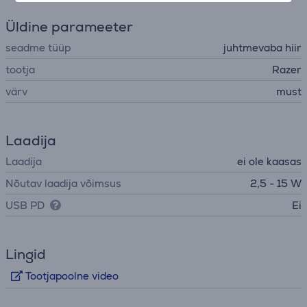
Üldine parameeter
seadme tüüp
juhtmevaba hiir
tootja
Razer
värv
must
Laadija
Laadija
ei ole kaasas
Nõutav laadija võimsus
2,5 - 15 W
USB PD
Ei
Lingid
Tootjapoolne video