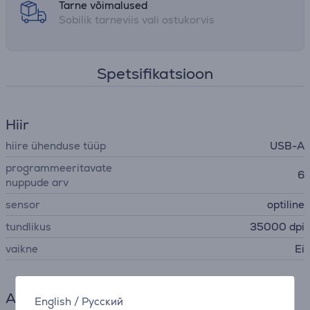
Tarne võimalused
Sobilik tarneviis vali ostukorvis
Spetsifikatsioon
Hiir
hiire ühenduse tüüp
USB-A
programmeeritavate
6
nuppude arv
sensor
optiline
tundlikus
35000 dpi
vaikne
Ei
Aku
English
/
Русский