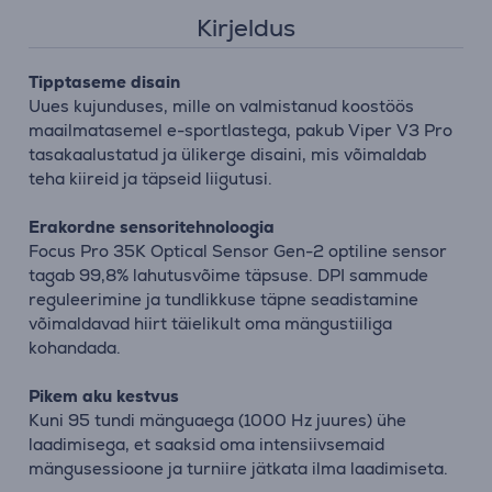
Kirjeldus
Tipptaseme disain
Uues kujunduses, mille on valmistanud koostöös
maailmatasemel e-sportlastega, pakub Viper V3 Pro
tasakaalustatud ja ülikerge disaini, mis võimaldab
teha kiireid ja täpseid liigutusi.
Erakordne sensoritehnoloogia
Focus Pro 35K Optical Sensor Gen-2 optiline sensor
tagab 99,8% lahutusvõime täpsuse. DPI sammude
reguleerimine ja tundlikkuse täpne seadistamine
võimaldavad hiirt täielikult oma mängustiiliga
kohandada.
Pikem aku kestvus
Kuni 95 tundi mänguaega (1000 Hz juures) ühe
laadimisega, et saaksid oma intensiivsemaid
mängusessioone ja turniire jätkata ilma laadimiseta.