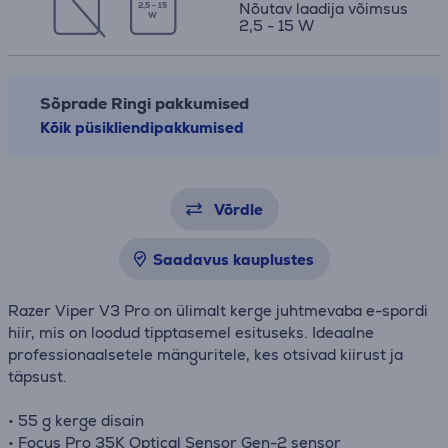
Nõutav laadija võimsus
2,5 - 15
W
2,5 - 15 W
Sõprade Ringi pakkumised
Kõik püsikliendipakkumised
Võrdle
Saadavus kauplustes
Razer Viper V3 Pro on ülimalt kerge juhtmevaba e-spordi
hiir, mis on loodud tipptasemel esituseks. Ideaalne
professionaalsetele mänguritele, kes otsivad kiirust ja
täpsust.
• 55 g kerge disain
• Focus Pro 35K Optical Sensor Gen-2 sensor