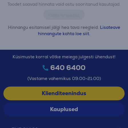
Toodet saavad hinnata vaid ostu sooritanud kasutajad.
Jäta arvustus
Hinnangu esitamisel jälgi hea tava reegleid.
Lisateave
hinnangute kohta loe siit.
Küsimuste korral võtke meiega julgesti ühendust!
640 6400
(Vastame vahemikus 09:00-21:00)
Klienditeenindus
Kauplused