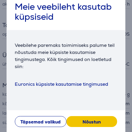
Meie veebileht kasutab
aku tööaeg kuni
95 h
küpsiseid
Tarkvara
operatsioonisüsteemide tugi
Windows, macOS
Veebilehe paremaks toimimiseks palume teil
nõustuda meie küpsiste kasutamise
Ühenduvus
tingimustega. Kõik tingimused on loetletud
ühendusliidese tüüp
USB-A, USB-C
siin:
Euronics küpsiste kasutamise tingimused
Mõõtmed
kaal
55 g
kõrgus
12,71 cm
laius
6,39 cm
Täpsemad valikud
Nõustun
sügavus
3,99 cm