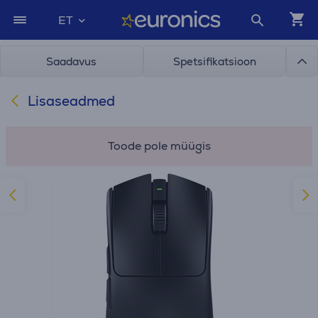
ET
Saadavus
Spetsifikatsioon
Lisaseadmed
Toode pole müügis