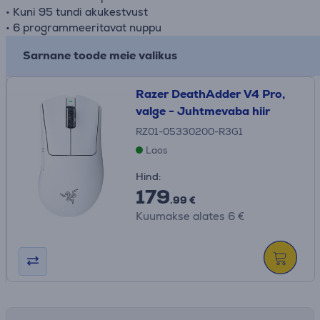
• Kuni 95 tundi akukestvust
• 6 programmeeritavat nuppu
Sarnane toode meie valikus
Razer DeathAdder V4 Pro,
valge - Juhtmevaba hiir
RZ01-05330200-R3G1
Laos
Hind:
179
.99 €
Kuumakse alates 6 €