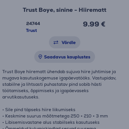
Trust Boye, sinine - Hiirematt
9.99 €
24744
Trust
Võrdle
Saadavus kauplustes
Trust Boye hiirematt ühendab sujuva hiire juhtimise ja
mugava kasutuskogemuse igapäevatööks. Vastupidav,
stabiilne ja lihtsasti puhastatav pind sobib hästi
töötamiseks, õppimiseks ja igapäevaseks
arvutikasutuseks.
• Sile pind täpseks hiire liikumiseks
• Keskmine suurus mõõtmetega 250 × 210 × 3 mm
• Libisemisvastane alus stabiilseks kasutuseks
• Õmmeldud kulumiskindlad servad suurema