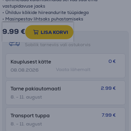
vastupidavuse jaoks
• Ühilduv kõikide hiireandurite tüüpidega
• Masinpestav lihtsaks puhastamiseks
9.99
€
LISA KORVI
Tarne võimalused
Sobilik tarneviis vali ostukorvis
0 €
Kauplusest kätte
Vaata lähemalt
08.08.2026
2.99 €
Tarne pakiautomaati
8. - 11. august
7.99 €
Transport tuppa
8. - 11. august