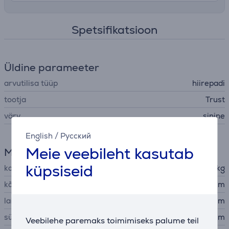
Spetsifikatsioon
Üldine parameeter
arvutilisa tüüp
hiirepadi
tootja
Trust
värv
sinine
English
/
Русский
Meie veebileht kasutab
Mõõtmed
küpsiseid
kaal
0,091 kg
kõrgus
0,3 cm
laius
25 cm
sügavus
21 cm
Veebilehe paremaks toimimiseks palume teil