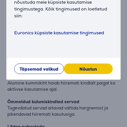
nõustuda meie küpsiste kasutamise
tingimustega. Kõik tingimused on loetletud
Kirjeldus
siin:
Sujuv hiirematt igapäevaseks kasutamiseks
Euronics küpsiste kasutamise tingimused
Boye hiirematt pakub sujuvat hiire liikumist ja
mugavat pinda tööks ning veebisirvimiseks.
Sujuv hiire juhtimine
Pehme pealispind tagab täpse ja loomuliku hiire
liikumise igapäevaste ülesannete täitmisel.
Täpsemad valikud
Nõustun
Libisemisvastane kummialus
Alumine kummikiht hoiab hiiremati kindlalt paigal ka
aktiivse kasutamise ajal.
Õmmeldud kulumiskindlad servad
Tugevdatud servad aitavad vältida hargnemist ja
pikendavad hiiremati kasutusiga.
Lihtne puhastada