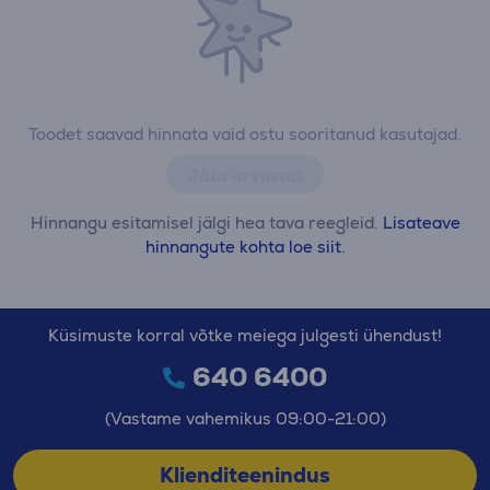
Toodet saavad hinnata vaid ostu sooritanud kasutajad.
Jäta arvustus
Hinnangu esitamisel jälgi hea tava reegleid.
Lisateave
hinnangute kohta loe siit.
Küsimuste korral võtke meiega julgesti ühendust!
640 6400
(Vastame vahemikus 09:00-21:00)
Klienditeenindus