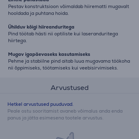
Pestav konstruktsioon võimaldab hiirematti mugavalt
hooldada ja puhtana hoida.
Ühilduv kõigi hiireanduritega
Pind töötab hästi nii optiliste kui laseranduritega
hiirtega.
Mugav igapäevaseks kasutamiseks
Pehme ja stabiilne pind aitab luua mugavama töökoha
nii õppimiseks, töötamiseks kui veebisirvimiseks.
Arvustused
Hetkel arvustused puuduvad.
Peale ostu sooritamist avaneb võimalus anda enda
panus ja jätta esimesena tootele arvustus.