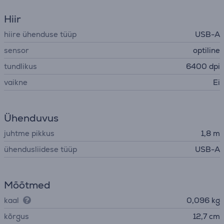
Hiir
hiire ühenduse tüüp
USB-A
sensor
optiline
tundlikus
6400 dpi
vaikne
Ei
Ühenduvus
juhtme pikkus
1,8 m
ühendusliidese tüüp
USB-A
Mõõtmed
kaal
0,096 kg
kõrgus
12,7 cm