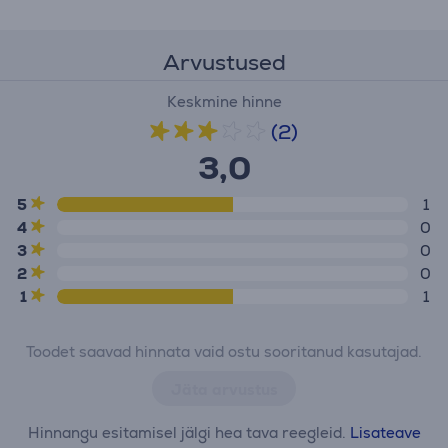
Arvustused
Keskmine hinne
(2)
3,0
5
1
4
0
3
0
2
0
1
1
Toodet saavad hinnata vaid ostu sooritanud kasutajad.
Jäta arvustus
Hinnangu esitamisel jälgi hea tava reegleid.
Lisateave