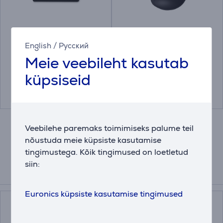
Hama Easy, must -
Trust Bigfoot XL, must
Hiirematt
- Hiirematt
English
/
Русский
00126858
23728
Meie veebileht kasutab
Hind:
Hind:
küpsiseid
9.99 €
19.99 €
Veebilehe paremaks toimimiseks palume teil
nõustuda meie küpsiste kasutamise
tingimustega. Kõik tingimused on loetletud
siin:
Kokkusobivad tooted
Euronics küpsiste kasutamise tingimused