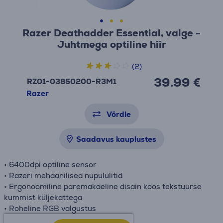
Razer Deathadder Essential, valge -
Juhtmega optiline hiir
(2)
39.99 €
RZ01-03850200-R3M1
Razer
Võrdle
Saadavus kauplustes
• 6400dpi optiline sensor
• Razeri mehaanilised nupulülitid
• Ergonoomiline paremakäeline disain koos tekstuurse
kummist küljekattega
• Roheline RGB valgustus