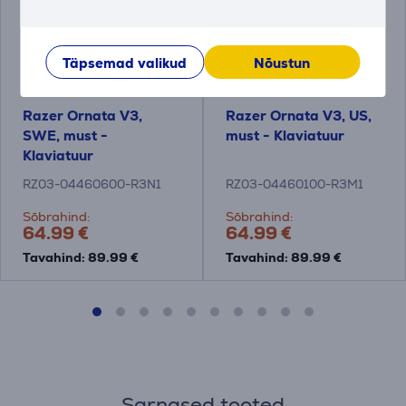
Täpsemad valikud
Nõustun
Razer Ornata V3,
Razer Ornata V3, US,
SWE, must -
must - Klaviatuur
Klaviatuur
RZ03-04460600-R3N1
RZ03-04460100-R3M1
Sõbrahind:
Sõbrahind:
64.99 €
64.99 €
Tavahind: 89.99 €
Tavahind: 89.99 €
Sarnased tooted