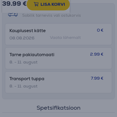
39.99
€
LISA KORVI
Tarne võimalused
Sobilik tarneviis vali ostukorvis
0 €
Kauplusest kätte
Vaata lähemalt
08.08.2026
2.99 €
Tarne pakiautomaati
8. - 11. august
7.99 €
Transport tuppa
8. - 11. august
Spetsifikatsioon