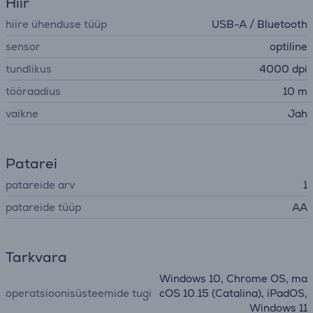
Hiir
hiire ühenduse tüüp
USB-A / Bluetooth
sensor
optiline
tundlikus
4000 dpi
tööraadius
10 m
vaikne
Jah
Patarei
patareide arv
1
patareide tüüp
AA
Tarkvara
Windows 10, Chrome OS, ma
operatsioonisüsteemide tugi
cOS 10.15 (Catalina), iPadOS,
Windows 11