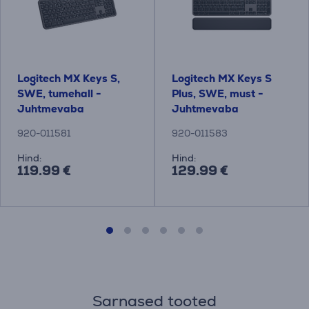
Logitech MX Keys S,
Logitech MX Keys S
SWE, tumehall -
Plus, SWE, must -
Juhtmevaba
Juhtmevaba
klaviatuur
klaviatuur
920-011581
920-011583
Hind:
Hind:
119.99 €
129.99 €
Sarnased tooted