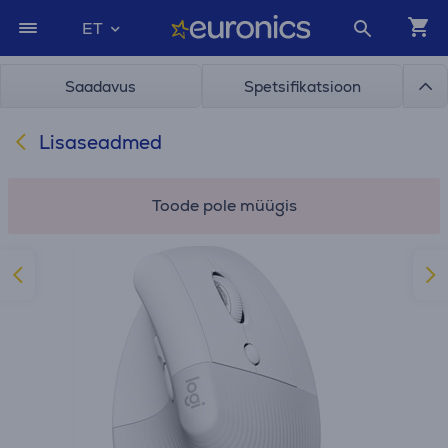
ET
Saadavus
Spetsifikatsioon
Lisaseadmed
Toode pole müügis