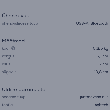
Ühenduvus
ühendusliidese tüüp
USB-A, Bluetooth
Mõõtmed
kaal
0,125 kg
kõrgus
7,1 cm
laius
7 cm
sügavus
10,8 cm
Üldine parameeter
seadme tüüp
juhtmevaba hiir
tootja
Logitech