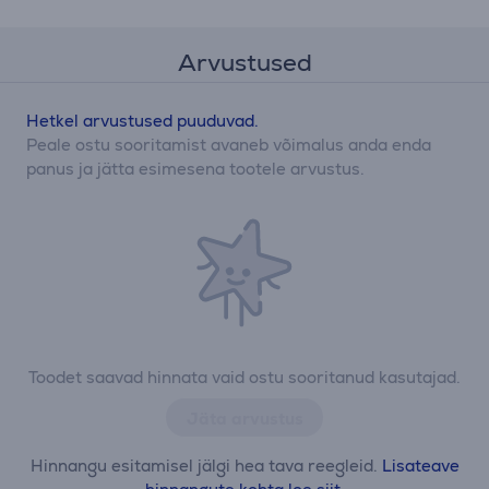
Arvustused
Hetkel arvustused puuduvad.
Peale ostu sooritamist avaneb võimalus anda enda
panus ja jätta esimesena tootele arvustus.
Toodet saavad hinnata vaid ostu sooritanud kasutajad.
Jäta arvustus
Hinnangu esitamisel jälgi hea tava reegleid.
Lisateave