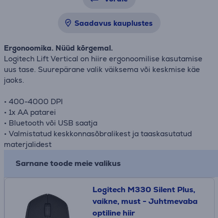
Saadavus kauplustes
Ergonoomika. Nüüd kõrgemal.
Logitech Lift Vertical on hiire ergonoomilise kasutamise
uus tase. Suurepärane valik väiksema või keskmise käe
jaoks.
• 400-4000 DPI
• 1x AA patarei
• Bluetooth või USB saatja
• Valmistatud keskkonnasõbralikest ja taaskasutatud
materjalidest
Sarnane toode meie valikus
Logitech M330 Silent Plus,
vaikne, must - Juhtmevaba
optiline hiir