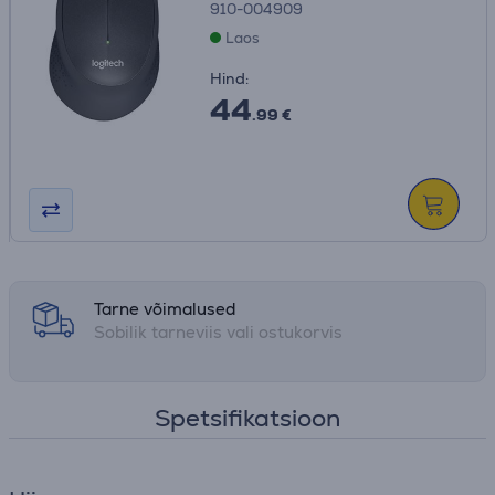
910-004909
Laos
Hind:
44
.99 €
Tarne võimalused
Sobilik tarneviis vali ostukorvis
Spetsifikatsioon