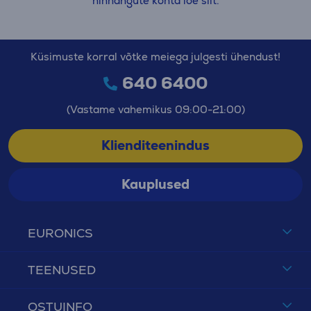
hinnangute kohta loe siit.
Küsimuste korral võtke meiega julgesti ühendust!
640 6400
(Vastame vahemikus 09:00-21:00)
Klienditeenindus
Kauplused
EURONICS
TEENUSED
OSTUINFO