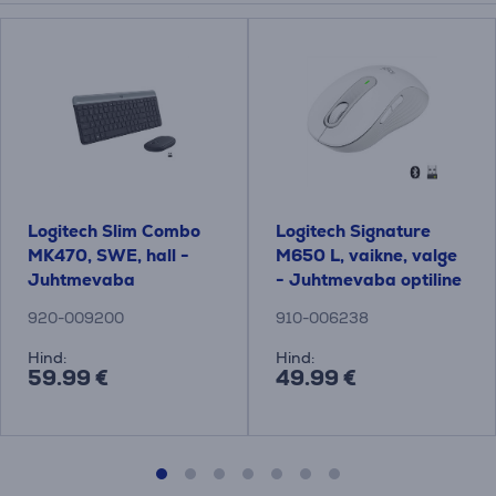
Logitech Slim Combo
Logitech Signature
MK470, SWE, hall -
M650 L, vaikne, valge
Juhtmevaba
- Juhtmevaba optiline
klaviatuur + hiir
hiir
920-009200
910-006238
Hind:
Hind:
59.99 €
49.99 €