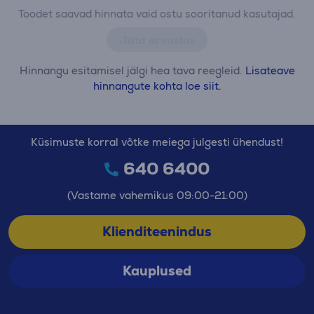
Toodet saavad hinnata vaid ostu sooritanud kasutajad.
Jäta arvustus
Hinnangu esitamisel jälgi hea tava reegleid.
Lisateave
hinnangute kohta loe siit.
Küsimuste korral võtke meiega julgesti ühendust!
640 6400
(Vastame vahemikus 09:00-21:00)
Klienditeenindus
Kauplused