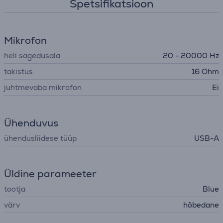
Spetsifikatsioon
Mikrofon
heli sagedusala
20 - 20000 Hz
takistus
16 Ohm
juhtmevaba mikrofon
Ei
Ühenduvus
ühendusliidese tüüp
USB-A
Üldine parameeter
tootja
Blue
värv
hõbedane