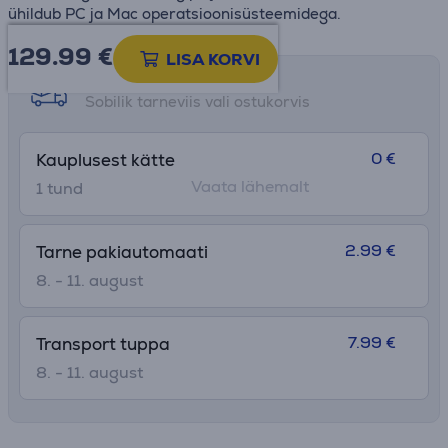
ühildub PC ja Mac operatsioonisüsteemidega.
129.99
€
LISA KORVI
Tarne võimalused
Sobilik tarneviis vali ostukorvis
0 €
Kauplusest kätte
Vaata lähemalt
1 tund
2.99 €
Tarne pakiautomaati
8. - 11. august
7.99 €
Transport tuppa
8. - 11. august