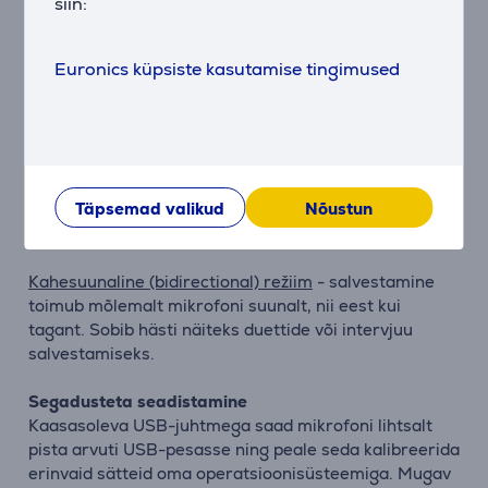
siin:
ka vasakpoolset, helikanalit, et jäädvustada lai ja
autentne helipilt. Sobib eriti hästi näiteks akustilise
kitarri või koorilaulu salvestamiseks.
Euronics küpsiste kasutamise tingimused
Mitmesuunaline (omnidirectional) režiim
- salvestab
heli igalt suunalt mikrofoni ümber. Sobib
suurepäraselt situatsioonidesse, kus soovid
salvestada tõeliselt ruumiliselt kostuvalt heli, nagu
Täpsemad valikud
Nõustun
näiteks bändi esitus, konverentskõne või mitme
osalejaga podcast.
Kahesuunaline (bidirectional) režiim
- salvestamine
toimub mõlemalt mikrofoni suunalt, nii eest kui
tagant. Sobib hästi näiteks duettide või intervjuu
salvestamiseks.
Segadusteta seadistamine
Kaasasoleva USB-juhtmega saad mikrofoni lihtsalt
pista arvuti USB-pesasse ning peale seda kalibreerida
erinvaid sätteid oma operatsioonisüsteemiga. Mugav