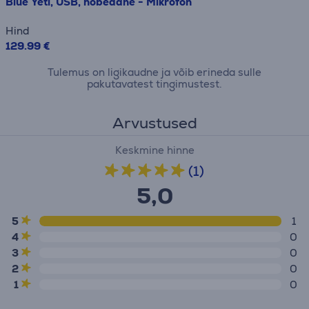
Blue Yeti, USB, hõbedane - Mikrofon
Hind
129.99 €
Tulemus on ligikaudne ja võib erineda sulle
pakutavatest tingimustest.
Arvustused
Keskmine hinne
(1)
5,0
5
1
4
0
3
0
2
0
1
0