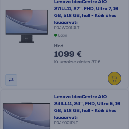
Lenovo IdeaCentre AIO
27ILL11, 27'', FHD, Ultra 7, 16
GB, 512 GB, hall - Kõik ühes
lauaarvuti
F0JW001JLT
Laos
Hind:
1099 €
Kuumakse alates 37 €
Lenovo IdeaCentre AIO
24ILL11, 24'', FHD, Ultra 5, 16
GB, 512 GB, hall - Kõik ühes
lauaarvuti
F0JY001PLT