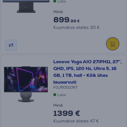
Laos
Hind:
899
.99 €
Kuumakse alates 30 €
Lenovo Yoga AIO 27IPH11, 27'',
QHD, IPS, 120 Hz, Ultra 5, 16
GB, 1 TB, hall - Kõik ühes
lauaarvuti
F0JR0010NT
Laos
Hind:
1399 €
Kuumakse alates 47 €