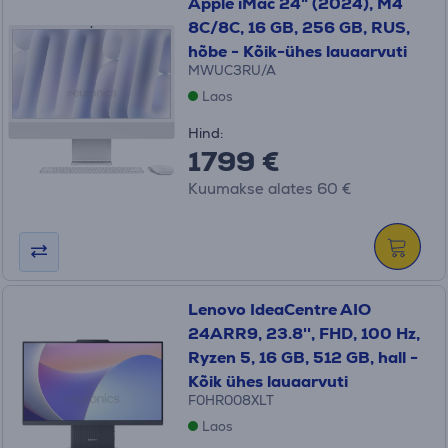
Apple iMac 24" (2024), M4
8C/8C, 16 GB, 256 GB, RUS,
hõbe - Kõik-ühes lauaarvuti
MWUC3RU/A
Laos
Hind:
1799 €
Kuumakse alates 60 €
Lenovo IdeaCentre AIO
24ARR9, 23.8'', FHD, 100 Hz,
Ryzen 5, 16 GB, 512 GB, hall -
Kõik ühes lauaarvuti
F0HR008XLT
Laos