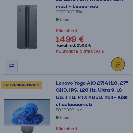
must - Lauaarvuti
90X000G3BX
Laos
Sõbrahind:
1499 €
Tavahind: 1599 €
Kuumakse alates 50 €
Lenovo Yoga AIO 27IAH10, 27'',
TÜHJENDUSMÜÜK!
QHD, IPS, 120 Hz, Ultra 9, 16
GB, 1 TB, RTX 4050, hall - Kõik
ühes lauaarvuti
F0J2002LNY
Laos
Sõbrahind: