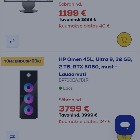
Sõbrahind:
1199 €
Tavahind: 1299 €
Kuumakse alates 40 €
HP Omen 45L, Ultra 9, 32 GB,
TÜHJENDUSMÜÜK!
2 TB, RTX 5080, must -
Lauaarvuti
BP7S0EA#B1R
Laos
Sõbrahind:
3799 €
Tavahind: 3999 €
Kuumakse alates 127 €