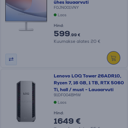
ühes lauaarvuti
F0JN001VNY
Laos
Hind:
599
.99 €
Kuumakse alates 20 €
Lenovo LOQ Tower 26ADR10,
Ryzen 7, 16 GB, 1 TB, RTX 5060
Ti, hall / must - Lauaarvuti
91DF004BMW
Laos
Hind:
1649 €