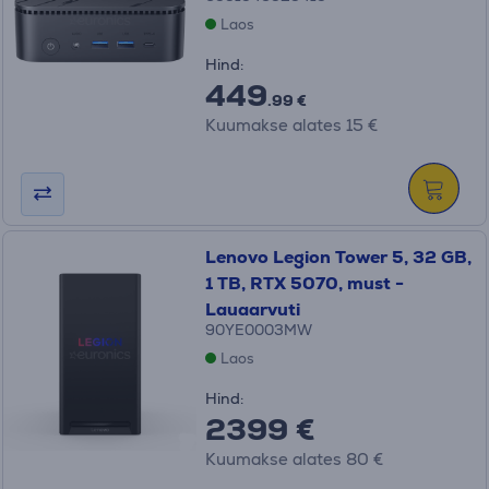
Laos
Hind:
449
.99 €
Kuumakse alates 15 €
Lenovo Legion Tower 5, 32 GB,
1 TB, RTX 5070, must -
Lauaarvuti
90YE0003MW
Laos
Hind:
2399 €
Kuumakse alates 80 €