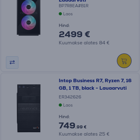
BP7R8EA#B1R
Laos
Hind:
2499 €
Kuumakse alates 84 €
Intop Business R7, Ryzen 7, 16
GB, 1 TB, black - Lauaarvuti
ER342626
Laos
Hind:
749
.99 €
Kuumakse alates 25 €