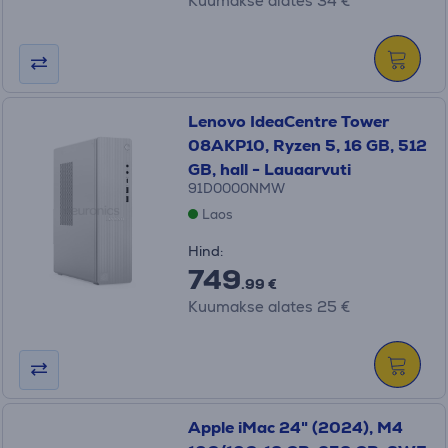
Kuumakse alates 34 €
Lenovo IdeaCentre Tower
08AKP10, Ryzen 5, 16 GB, 512
GB, hall - Lauaarvuti
91D0000NMW
Laos
Hind:
749
.99 €
Kuumakse alates 25 €
Apple iMac 24" (2024), M4