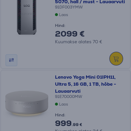
5070, hall / must - Lauaarvuti
91DF003YMW
Laos
Hind:
2099 €
Kuumakse alates 70 €
Lenovo Yoga Mini 01IPH11,
Ultra 5, 16 GB, 1 TB, hõbe -
Lauaarvuti
91E70000MW
Laos
Hind:
999
.99 €