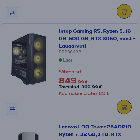
Intop Gaming R5, Ryzen 5, 16
GB, 500 GB, RTX 3050, must -
Lauaarvuti
ER238438
Laos
Sõbrahind:
849
.99 €
Tavahind: 899.99 €
Kuumakse alates 29 €
Lenovo LOQ Tower 26ADR10,
Ryzen 7, 32 GB, 1 TB, RTX