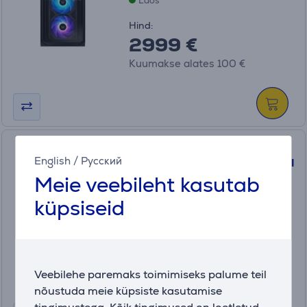
Laos
Hind:
2999 €
Kuumakse alates 100 €
Lenovo IdeaCentre Tower
English
/
Русский
09IRH9, i5, 16 GB, 512 GB, hall
Meie veebileht kasutab
- Lauaarvuti
90XW0043MW
küpsiseid
Laos
Hind:
649
.99 €
Kuumakse alates 22 €
Veebilehe paremaks toimimiseks palume teil
nõustuda meie küpsiste kasutamise