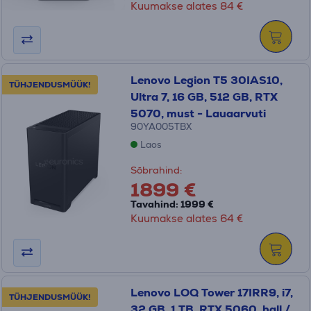
Kuumakse alates 84 €
Lenovo Legion T5 30IAS10,
TÜHJENDUSMÜÜK!
Ultra 7, 16 GB, 512 GB, RTX
5070, must - Lauaarvuti
90YA005TBX
Laos
Sõbrahind:
1899 €
Tavahind: 1999 €
Kuumakse alates 64 €
Lenovo LOQ Tower 17IRR9, i7,
TÜHJENDUSMÜÜK!
32 GB, 1 TB, RTX 5060, hall /