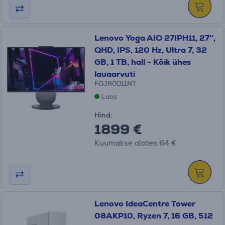
Lenovo Yoga AIO 27IPH11, 27'',
QHD, IPS, 120 Hz, Ultra 7, 32
GB, 1 TB, hall - Kõik ühes
lauaarvuti
F0JR0011NT
Laos
Hind:
1899 €
Kuumakse alates 64 €
Lenovo IdeaCentre Tower
08AKP10, Ryzen 7, 16 GB, 512