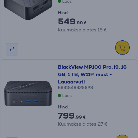
Laos
Hind:
549
.99 €
Kuumakse alates 19 €
BlackView MP100 Pro, i9, 16
GB, 1 TB, W11P, must -
Lauaarvuti
6931548325628
Laos
Hind:
799
.99 €
Kuumakse alates 27 €