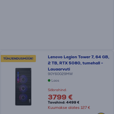
Lenovo Legion Tower 7, 64 GB,
TÜHJENDUSMÜÜK!
2 TB, RTX 5080, tumehall -
Lauaarvuti
90Y60029MW
Laos
Sõbrahind:
3799 €
Tavahind: 4499 €
Kuumakse alates 127 €