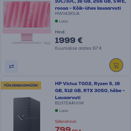
10C/10C, 16 GB, 256 GB, SWE,
roosa - Kõik-ühes lauaarvuti
MWV43KS/A
Laos
Hind:
1999 €
Kuumakse alates 67 €
HP Victus TG02, Ryzen 5, 16
TÜHJENDUSMÜÜK!
GB, 512 GB, RTX 3050, hõbe -
Lauaarvuti
B11XTEA#UUW
Laos
Sõbrahind:
799
.99 €