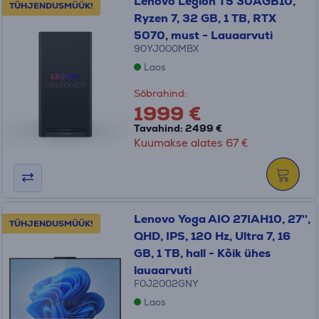
Lenovo Legion T5 30AGB10,
TÜHJENDUSMÜÜK!
Ryzen 7, 32 GB, 1 TB, RTX
5070, must - Lauaarvuti
90YJ000MBX
Laos
Sõbrahind:
1999 €
Tavahind: 2499 €
Kuumakse alates 67 €
Lenovo Yoga AIO 27IAH10, 27'',
TÜHJENDUSMÜÜK!
QHD, IPS, 120 Hz, Ultra 7, 16
GB, 1 TB, hall - Kõik ühes
lauaarvuti
F0J2002GNY
Laos