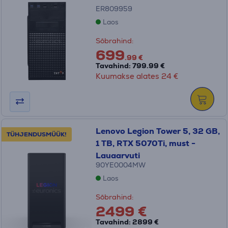
ER809959
Laos
Sõbrahind:
699
.99 €
Tavahind: 799.99 €
Kuumakse alates 24 €
Lenovo Legion Tower 5, 32 GB,
TÜHJENDUSMÜÜK!
1 TB, RTX 5070Ti, must -
Lauaarvuti
90YE0004MW
Laos
Sõbrahind:
2499 €
Tavahind: 2899 €