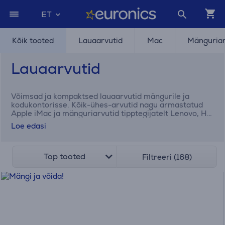
ET
Kõik tooted
Lauaarvutid
Mac
Mänguriar
Lauaarvutid
Võimsad ja kompaktsed lauaarvutid mängurile ja
kodukontorisse. Kõik-ühes-arvutid nagu armastatud
Apple iMac ja mänguriarvutid tipptegijatelt Lenovo, HP,
Acer ja MSI.
Loe edasi
Top tooted
Filtreeri (168)