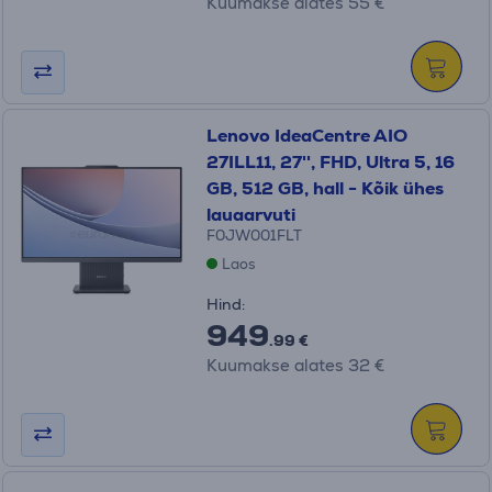
Kuumakse alates 55 €
Lenovo IdeaCentre AIO
27ILL11, 27'', FHD, Ultra 5, 16
GB, 512 GB, hall - Kõik ühes
lauaarvuti
F0JW001FLT
Laos
Hind:
949
.99 €
Kuumakse alates 32 €