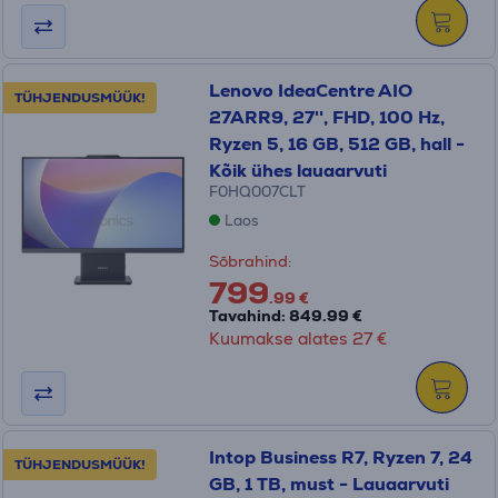
Lenovo IdeaCentre AIO
TÜHJENDUSMÜÜK!
27ARR9, 27'', FHD, 100 Hz,
Ryzen 5, 16 GB, 512 GB, hall -
Kõik ühes lauaarvuti
F0HQ007CLT
Laos
Sõbrahind:
799
.99 €
Tavahind: 849.99 €
Kuumakse alates 27 €
Intop Business R7, Ryzen 7, 24
TÜHJENDUSMÜÜK!
GB, 1 TB, must - Lauaarvuti