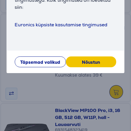
tingimustega. Kõik tingimused on loetletud
siin:
Lenovo LOQ Tower 17IRR9, i5,
Euronics küpsiste kasutamise tingimused
16 GB, 512 GB, RTX 5060, hall
/ must - Lauaarvuti
90X000G2BX
Laos
Hind:
Täpsemad valikud
Nõustun
1149 €
Kuumakse alates 39 €
BlackView MP100 Pro, i3, 16
GB, 512 GB, W11P, hall -
Lauaarvuti
6931548323419