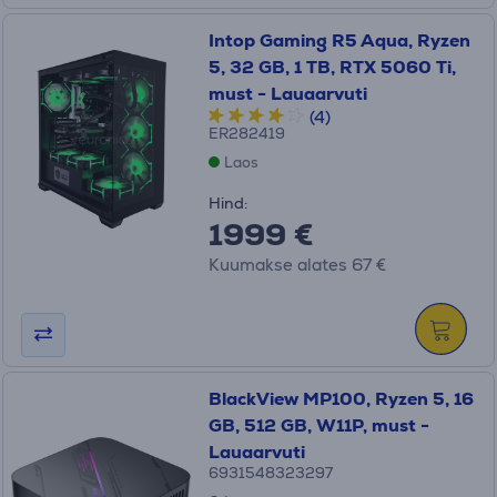
Intop Gaming R5 Aqua, Ryzen
5, 32 GB, 1 TB, RTX 5060 Ti,
must - Lauaarvuti
(4)
ER282419
Laos
Hind:
1999 €
Kuumakse alates 67 €
BlackView MP100, Ryzen 5, 16
GB, 512 GB, W11P, must -
Lauaarvuti
6931548323297