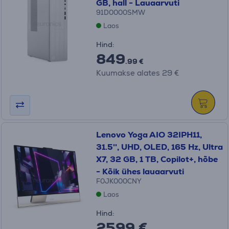
GB, hall - Lauaarvuti
91D0000SMW
Laos
Hind:
849
.99 €
Kuumakse alates 29 €
Lenovo Yoga AIO 32IPH11,
31.5'', UHD, OLED, 165 Hz, Ultra
X7, 32 GB, 1 TB, Copilot+, hõbe
- Kõik ühes lauaarvuti
F0JK000CNY
Laos
Hind:
2599 €