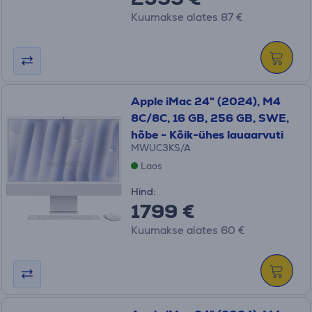
Kuumakse alates 87 €
Apple iMac 24" (2024), M4
8C/8C, 16 GB, 256 GB, SWE,
hõbe - Kõik-ühes lauaarvuti
MWUC3KS/A
Laos
Hind:
1799 €
Kuumakse alates 60 €