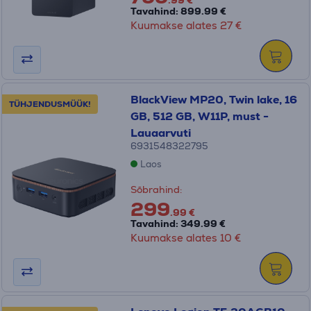
Tavahind: 899.99 €
Kuumakse alates 27 €
BlackView MP20, Twin lake, 16
TÜHJENDUSMÜÜK!
GB, 512 GB, W11P, must -
Lauaarvuti
6931548322795
Laos
Sõbrahind:
299
.99 €
Tavahind: 349.99 €
Kuumakse alates 10 €