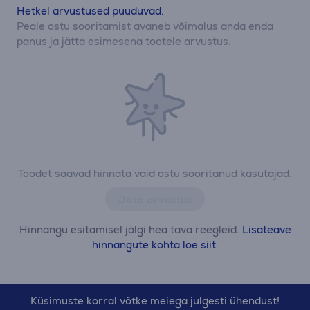
Hetkel arvustused puuduvad.
Peale ostu sooritamist avaneb võimalus anda enda
panus ja jätta esimesena tootele arvustus.
Toodet saavad hinnata vaid ostu sooritanud kasutajad.
Jäta arvustus
Hinnangu esitamisel jälgi hea tava reegleid.
Lisateave
hinnangute kohta loe siit.
Küsimuste korral võtke meiega julgesti ühendust!