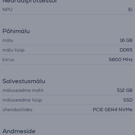
Neuraalprotsessor
NPU
Ei
Põhimälu
mälu
16 GB
mälu tüüp
DDR5
kiirus
5600 MHz
Salvestusmälu
mäluseadme maht
512 GB
mäluseadme tüüp
SSD
ühendusliides
PCIE GEN4 NVMe
Andmeside