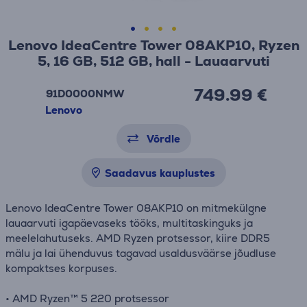
Lenovo IdeaCentre Tower 08AKP10, Ryzen
5, 16 GB, 512 GB, hall - Lauaarvuti
749.99 €
91D0000NMW
Lenovo
Võrdle
Saadavus kauplustes
Lenovo IdeaCentre Tower 08AKP10 on mitmekülgne
lauaarvuti igapäevaseks tööks, multitaskinguks ja
meelelahutuseks. AMD Ryzen protsessor, kiire DDR5
mälu ja lai ühenduvus tagavad usaldusväärse jõudluse
kompaktses korpuses.
• AMD Ryzen™ 5 220 protsessor