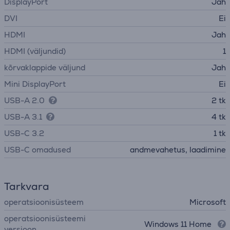
DisplayPort
Jah
DVI
Ei
HDMI
Jah
HDMI (väljundid)
1
kõrvaklappide väljund
Jah
Mini DisplayPort
Ei
USB-A 2.0
2 tk
USB-A 3.1
4 tk
USB-C 3.2
1 tk
USB-C omadused
andmevahetus, laadimine
Tarkvara
operatsioonisüsteem
Microsoft
operatsioonisüsteemi
Windows 11 Home
versioon