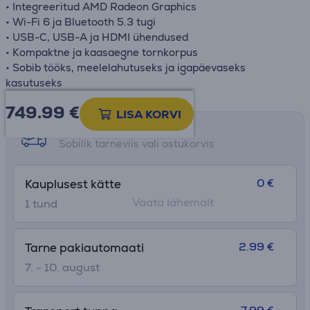
• Integreeritud AMD Radeon Graphics
• Wi-Fi 6 ja Bluetooth 5.3 tugi
• USB-C, USB-A ja HDMI ühendused
• Kompaktne ja kaasaegne tornkorpus
• Sobib tööks, meelelahutuseks ja igapäevaseks
kasutuseks
749.99
€
LISA KORVI
Tarne võimalused
Sobilik tarneviis vali ostukorvis
0 €
Kauplusest kätte
Vaata lähemalt
1 tund
2.99 €
Tarne pakiautomaati
7. - 10. august