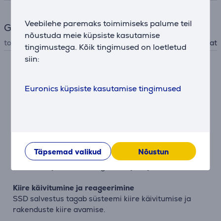
Veebilehe paremaks toimimiseks palume teil
Garantii
nõustuda meie küpsiste kasutamise
tootjagarantii
2 aastat
tingimustega. Kõik tingimused on loetletud
siin:
Kirjeldus
Euronics küpsiste kasutamise tingimused
Kompaktne lauaarvuti igapäevaseks tööks
Ruumisäästlik korpus sobib hästi koju või kontorisse
ning pakub stabiilset jõudlust.
Sujuv töö igapäevastes ülesannetes
Täpsemad valikud
Nõustun
AMD Ryzen 5 protsessor hoiab veebilehitsemise,
kontoritöö ja multitasking’u kiire ja sujuvana.
Kiire käivitumine ja reageerimine
SSD salvestus tagab süsteemi kiire käivitumise ja
rakenduste kiire avamise.