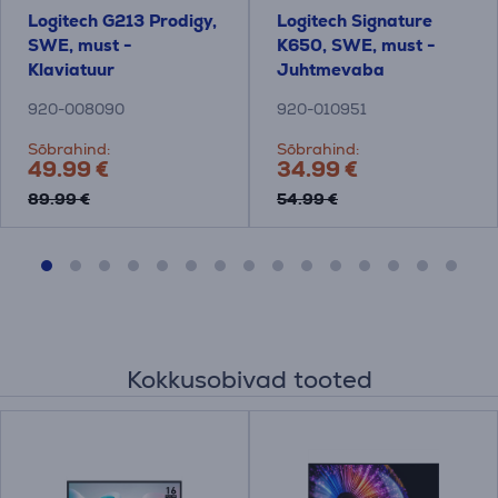
Logitech G213 Prodigy,
Logitech Signature
SWE, must -
K650, SWE, must -
Klaviatuur
Juhtmevaba
klaviatuur
920-008090
920-010951
Sõbrahind:
Sõbrahind:
49.99 €
34.99 €
89.99 €
54.99 €
Kokkusobivad tooted