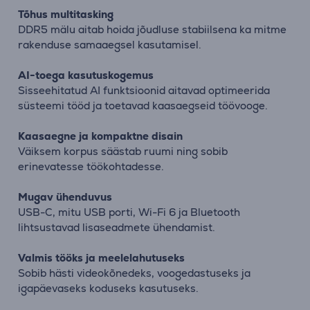
Tõhus multitasking
DDR5 mälu aitab hoida jõudluse stabiilsena ka mitme
rakenduse samaaegsel kasutamisel.
AI-toega kasutuskogemus
Sisseehitatud AI funktsioonid aitavad optimeerida
süsteemi tööd ja toetavad kaasaegseid töövooge.
Kaasaegne ja kompaktne disain
Väiksem korpus säästab ruumi ning sobib
erinevatesse töökohtadesse.
Mugav ühenduvus
USB-C, mitu USB porti, Wi-Fi 6 ja Bluetooth
lihtsustavad lisaseadmete ühendamist.
Valmis tööks ja meelelahutuseks
Sobib hästi videokõnedeks, voogedastuseks ja
igapäevaseks koduseks kasutuseks.