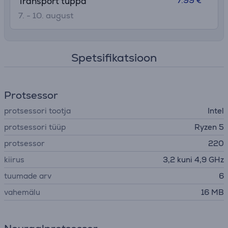
7.99 €
Transport tuppa
7. - 10. august
Spetsifikatsioon
Protsessor
protsessori tootja
Intel
protsessori tüüp
Ryzen 5
protsessor
220
kiirus
3,2 kuni 4,9 GHz
tuumade arv
6
vahemälu
16 MB