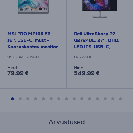
MSI PRO MP165 E6,
Dell UltraSharp 27
16'', USB-C, must -
U2724DE, 27'', QHD,
Kaasaskantav monitor
LED IPS, USB-C,
Thunderbolt 4, hõbe -
9S6-3PE50M-001
U2724DE
Monitor
Hind:
Hind:
79.99 €
549.99 €
Arvustused