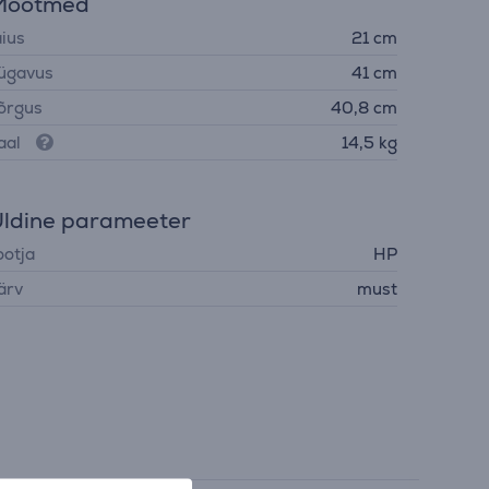
Mõõtmed
aius
21 cm
ügavus
41 cm
õrgus
40,8 cm
aal
14,5 kg
ldine parameeter
ootja
HP
ärv
must