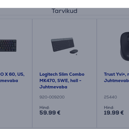
Tarvikud
O X 60, US,
Logitech Slim Combo
Trust Yvi+, 
htmevaba
MK470, SWE, hall -
Juhtmevaba
Juhtmevaba
klaviatuur + hiir
920-009200
25440
Hind:
Hind:
59.99 €
19.99 €