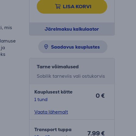
LISA KORVI
i, mis
Järelmaksu kalkulaator
elamuse
Saadavus kauplustes
 ja
eks
Tarne võimalused
Sobilik tarneviis vali ostukorvis
Kauplusest kätte
0 €
1 tund
Vaata lähemalt
Transport tuppa
7.99 €