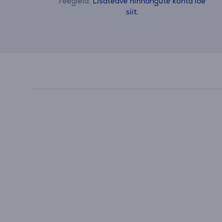
reegleid.
Lisateave hinnangute kohta loe
siit.