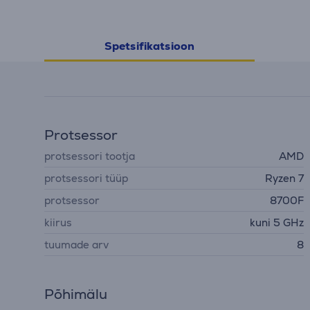
Spetsifikatsioon
Protsessor
protsessori tootja
AMD
protsessori tüüp
Ryzen 7
protsessor
8700F
kiirus
kuni 5 GHz
tuumade arv
8
Põhimälu