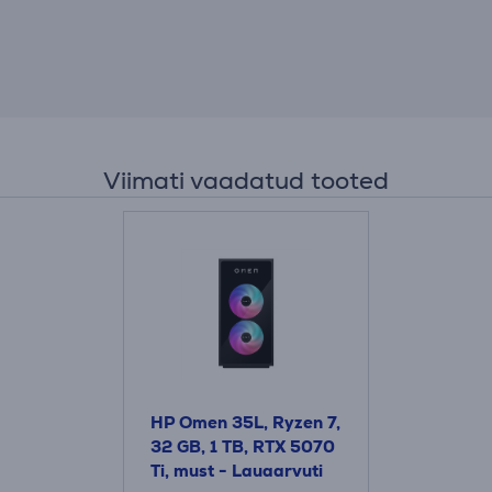
Viimati vaadatud tooted
HP Omen 35L, Ryzen 7,
32 GB, 1 TB, RTX 5070
Ti, must - Lauaarvuti