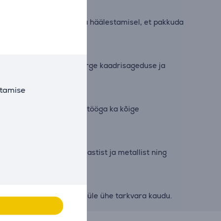
l tundidel testimisel ja häälestamisel, et pakkuda
Resolution 3 tagavad kõrge kaadrisageduse ja
utamise
mi jahedana ning vaikse tööga ka kõige
statud taaskasutatud plastist ja metallist ning
ik kontroll kogu süsteemi üle ühe tarkvara kaudu.