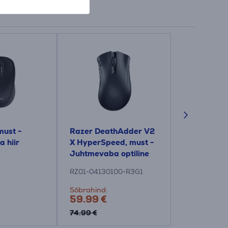
must -
Razer DeathAdder V2
Satechi SM3
 hiir
X HyperSpeed, must -
tumehall -
Juhtmevaba optiline
Juhtmeva
hiir
klaviatuur
RZ01-04130100-R3G1
ST-KSM3DK-
Sõbrahind:
Hind:
59.99 €
139.99 €
74.99 €