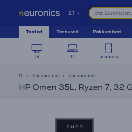
ET
Tooted
Teenused
Pakkumised
TV
IT
Telefonid
IT
Lauaarvutid
Lauaarvutid
HP Omen 35L, Ryzen 7, 32 GB