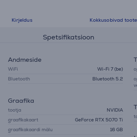
Kirjeldus
Kokkusobivad toot
Spetsifikatsioon
Andmeside
T
WiFi
Wi-Fi 7 (be)
o
Bluetooth
Bluetooth 5.2
o
v
Graafika
T
tootja
NVIDIA
t
graafikakaart
GeForce RTX 5070 Ti
graafikakaardi mälu
16 GB