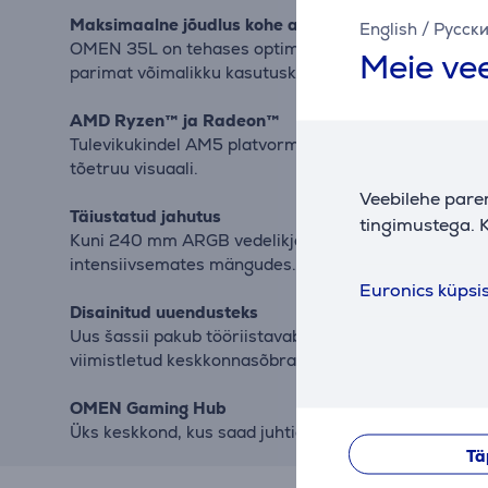
Maksimaalne jõudlus kohe algusest
English
/
Русск
OMEN 35L on tehases optimeeritud ja valmis tippmäng
Meie vee
parimat võimalikku kasutuskogemust.
AMD Ryzen™ ja Radeon™
Tulevikukindel AM5 platvorm, PCIe® 5.0 ja uusimad 
tõetruu visuaali.
Veebilehe pare
Täiustatud jahutus
tingimustega. K
Kuni 240 mm ARGB vedelikjahuti, kaks 140 mm esiven
intensiivsemates mängudes.
Euronics küpsi
Disainitud uuendusteks
Uus šassii pakub tööriistavaba ligipääsu, paremat ka
viimistletud keskkonnasõbraliku värviga.
OMEN Gaming Hub
Üks keskkond, kus saad juhtida jõudlust, ventilaatori
Tä