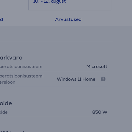
10. - 12. august
ed
Arvustused
arkvara
peratsioonisüsteem
Microsoft
peratsioonisüsteemi
Windows 11 Home
ersioon
oide
oide
850 W