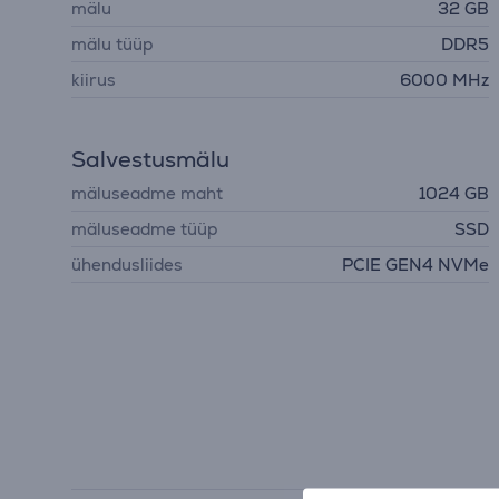
mälu
32 GB
mälu tüüp
DDR5
kiirus
6000 MHz
Salvestusmälu
mäluseadme maht
1024 GB
mäluseadme tüüp
SSD
ühendusliides
PCIE GEN4 NVMe