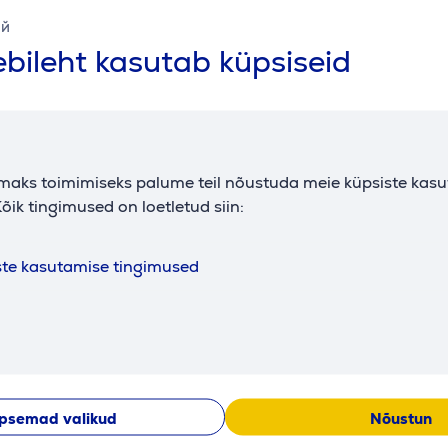
ий
imiseks esimesest käivitamisest. Selle disain põhineb sadade
bileht kasutab küpsiseid
graafikatehnoloogiad nagu AMD HYPR-RX ja FidelityFX Super 
maks toimimiseks palume teil nõustuda meie küpsiste kas
õik tingimused on loetletud siin:
tilaatorit ja kohandatud ventilaatorikõverad hoiavad süstee
ste kasutamise tingimused
abeldamist ja eemaldatavaid tolmufiltreid. Iga korpus on valmi
te tööd, valgustust ja pääseda ligi mängusisesele sisule. Täiel
psemad valikud
Nõustun