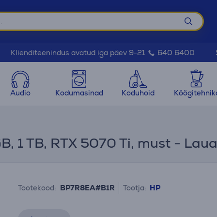
Klienditeenindus avatud iga päev 9-21
640 6400
Audio
Kodumasinad
Koduhoid
Köögitehnik
, 1 TB, RTX 5070 Ti, must - Laua
Tootekood:
BP7R8EA#B1R
Tootja:
HP