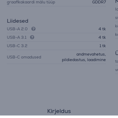
graafikakaardi mälu tüüp
GDDR7
l
s
Liidesed
k
USB-A 2.0
4 tk
k
USB-A 3.1
4 tk
USB-C 3.2
1 tk
Ü
andmevahetus,
USB-C omadused
pildiedastus, laadimine
t
v
Kirjeldus