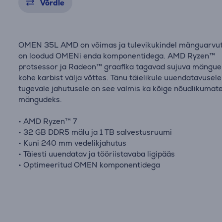
Võrdle
OMEN 35L AMD on võimas ja tulevikukindel mänguarvut
on loodud OMENi enda komponentidega. AMD Ryzen™
protsessor ja Radeon™ graafika tagavad sujuva mängu
kohe karbist välja võttes. Tänu täielikule uuendatavusele
tugevale jahutusele on see valmis ka kõige nõudlikumat
mängudeks.
• AMD Ryzen™ 7
• 32 GB DDR5 mälu ja 1 TB salvestusruumi
• Kuni 240 mm vedelikjahutus
• Täiesti uuendatav ja tööriistavaba ligipääs
• Optimeeritud OMEN komponentidega