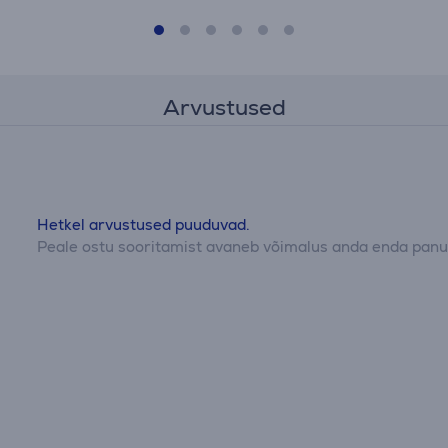
Arvustused
Hetkel arvustused puuduvad.
Peale ostu sooritamist avaneb võimalus anda enda panus