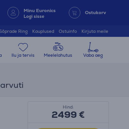
Minu Euronics
Ostukorv
Logi sisse
Sõprade Ring
Kauplused
Ostuinfo
Kirjuta meile
a
Ilu ja tervis
Meelelahutus
Vaba aeg
arvuti
Hind:
2499 €