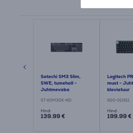
valge -
Satechi SM3 Slim,
Logitech PR
 hiir
SWE, tumehall -
must - Ju
Juhtmevaba
klaviatuur
klaviatuur
ST-KSM3DK-ND
920-011911
Hind:
Hind:
139.99 €
199.99 €