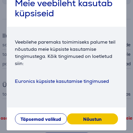
Meie veebileht kasutab
küpsiseid
Spetsifikatsioon
Ilu ja tervis
Veebilehe paremaks toimimiseks palume teil
sobivus
OneBlade
nõustuda meie küpsiste kasutamise
tarvik
lisatarvikud pardlitele
tingimustega. Kõik tingimused on loetletud
siin:
pardli tarvikud
varuterad
Euronics küpsiste kasutamise tingimused
Üldine parameeter
tootja
Philips
Toote detailandmeid, mis pärinevad kolmandatelt
osapooltelt, on võimalik vaadata vaid siis kui nõustute meie
Täpsemad valikud
Nõustun
jõudlusküpsiste kasutamise tingimustega