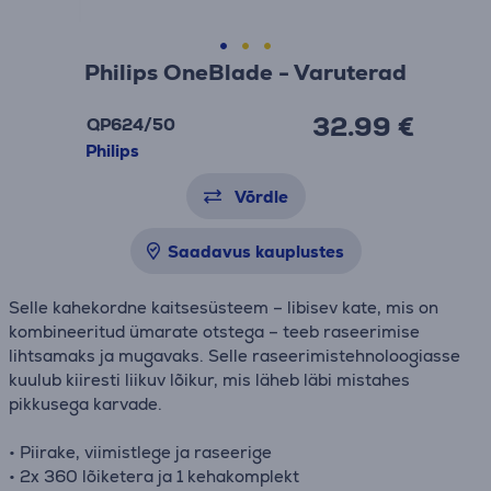
Philips OneBlade - Varuterad
32.99 €
QP624/50
Philips
Võrdle
Saadavus kauplustes
Selle kahekordne kaitsesüsteem – libisev kate, mis on
kombineeritud ümarate otstega – teeb raseerimise
lihtsamaks ja mugavaks. Selle raseerimistehnoloogiasse
kuulub kiiresti liikuv lõikur, mis läheb läbi mistahes
pikkusega karvade.
• Piirake, viimistlege ja raseerige
• 2x 360 lõiketera ja 1 kehakomplekt