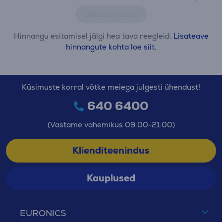
Jäta arvustus
Hinnangu esitamisel jälgi hea tava reegleid.
Lisateave
hinnangute kohta loe siit.
Küsimuste korral võtke meiega julgesti ühendust!
640 6400
(Vastame vahemikus 09:00-21:00)
Klienditeenindus
Kauplused
EURONICS