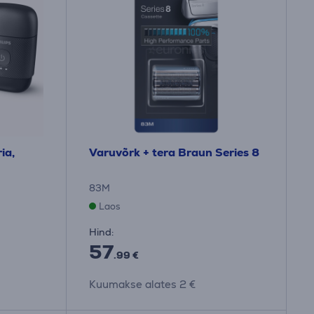
ia,
Varuvõrk + tera Braun Series 8
83M
Laos
Hind:
57
.99 €
Kuumakse alates 2 €