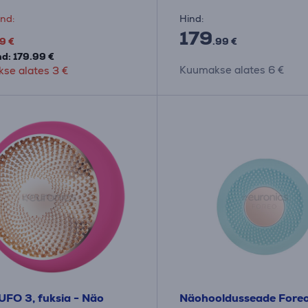
nd:
Hind:
179
9 €
.99 €
d: 179.99 €
Kuumakse alates 6 €
se alates 3 €
UFO 3, fuksia - Näo
Näohooldusseade Fore