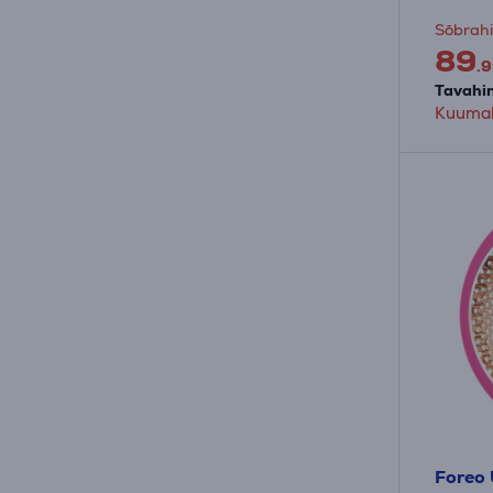
Sõbrahi
89
.9
Tavahin
Kuumak
Foreo 