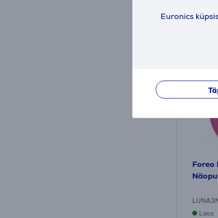
Kuumak
Euronics küpsi
Tä
Foreo 
Näopu
LUNA3M
Laos