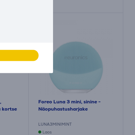
,
Foreo Luna 3 mini, sinine -
 kortse
Näopuhastusharjake
LUNA3MINIMINT
Laos