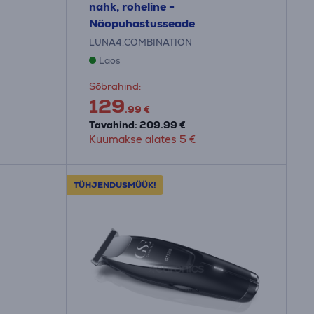
nahk, roheline -
Näopuhastusseade
LUNA4.COMBINATION
Laos
Sõbrahind:
129
.99 €
Tavahind: 209.99 €
Kuumakse alates 5 €
TÜHJENDUSMÜÜK!