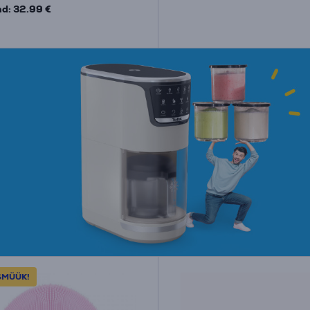
d: 32.99 €
SMÜÜK!