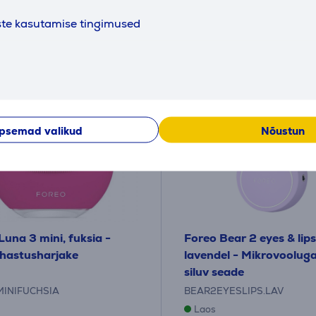
se alates 6 €
ste kasutamise tingimused
psemad valikud
Nõustun
Luna 3 mini, fuksia -
Foreo Bear 2 eyes & lips
hastusharjake
lavendel - Mikrovooluga
siluv seade
INIFUCHSIA
BEAR2EYESLIPS.LAV
Laos