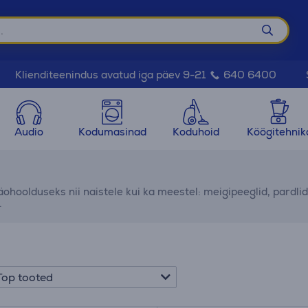
Klienditeenindus avatud iga päev 9-21
640 6400
Audio
Kodumasinad
Koduhoid
Köögitehnik
hoolduseks nii naistele kui ka meestel: meigipeeglid, pardli
.
Top tooted