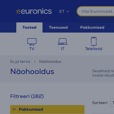
ET
Tooted
Teenused
Pakkumised
TV
IT
Telefonid
Ilu ja tervis
Näohooldus
Näohooldus
Seadmed näo
lisatarvikud
Filtreeri
(182)
Sorteeri
Pakkumised