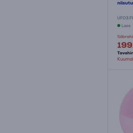
niisut
UFO3.F
Laos
Sõbrahi
199
Tavahi
Kuumak