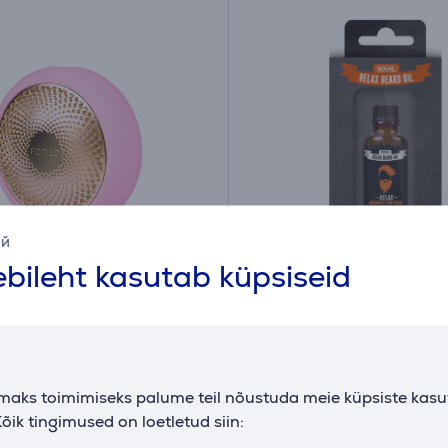
ий
bileht kasutab küpsiseid
oldusseade Foreo UFO 2
Habemeõli Wahl Relax 
NK
3999-0462
Laos
nd:
Hind:
maks toimimiseks palume teil nõustuda meie küpsiste kas
10
.99 €
.99 €
õik tingimused on loetletud siin:
nd: 229.99 €