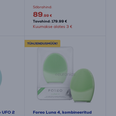
Sõbrahind:
89
.99 €
Tavahind: 179.99 €
Kuumakse alates 3 €
TÜHJENDUSMÜÜK!
o UFO 2
Foreo Luna 4, kombineeritud