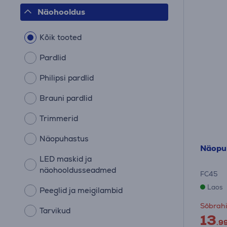
Näohooldus
Kõik tooted
Pardlid
Philipsi pardlid
Brauni pardlid
Trimmerid
Näopuhastus
Näopu
LED maskid ja
näohooldusseadmed
FC45
Laos
Peeglid ja meigilambid
Sõbrahi
Tarvikud
13
.9