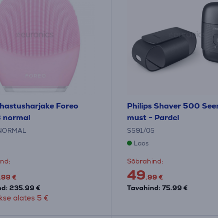
hastusharjake Foreo
Philips Shaver 500 Seer
3 normal
must - Pardel
NORMAL
S591/05
Laos
nd:
Sõbrahind:
49
.99 €
.99 €
d: 235.99 €
Tavahind: 75.99 €
se alates 5 €