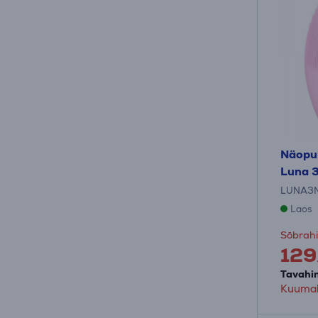
Näopu
Luna 
LUNA3
Laos
Sõbrahi
129
Tavahin
Kuumak