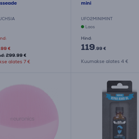
usseade
mini
UCHSIA
UFO2MINIMINT
Laos
nd:
Hind:
119
.99 €
.99 €
nd: 299.99 €
Kuumakse alates 4 €
se alates 7 €