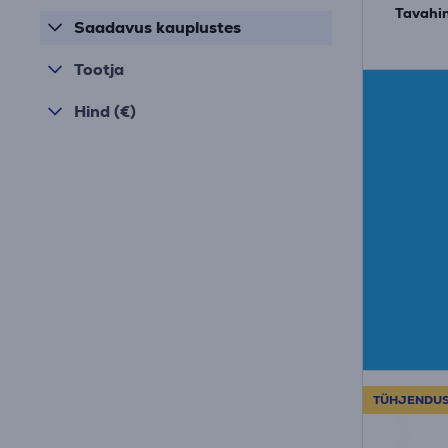
Tavahin
Saadavus kauplustes
Tootja
Hind (€)
TÜHJENDU