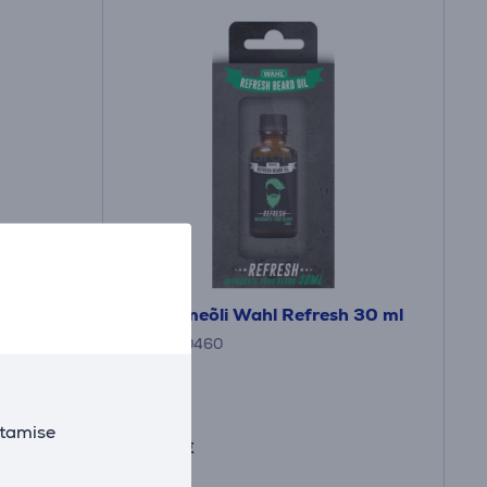
30 ml
Habemeõli Wahl Refresh 30 ml
3999-0460
Laos
Hind:
utamise
7
.99 €