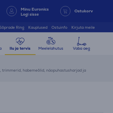
Minu Euronics
Ostukorv
Logi sisse
Sõprade Ring
Kauplused
Ostuinfo
Kirjuta meile
a
Ilu ja tervis
Meelelahutus
Vaba aeg
d, trimmerid, habemeõlid, näopuhastusharjad ja