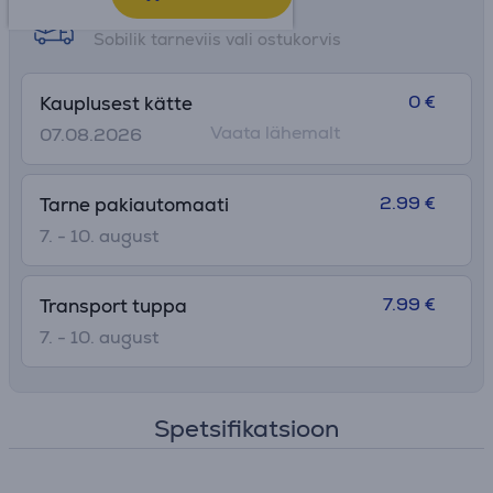
Tarne võimalused
Sobilik tarneviis vali ostukorvis
0 €
Kauplusest kätte
Vaata lähemalt
07.08.2026
2.99 €
Tarne pakiautomaati
7. - 10. august
7.99 €
Transport tuppa
7. - 10. august
Spetsifikatsioon