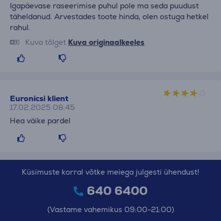
Igapäevase raseerimise puhul pole ma seda puudust
täheldanud. Arvestades toote hinda, olen ostuga hetkel
rahul.
Kuva tõlget
Kuva originaalkeeles
Euronicsi klient
17.02.2025 08:45
Hea väike pardel
Küsimuste korral võtke meiega julgesti ühendust!
640 6400
(Vastame vahemikus 09:00-21:00)