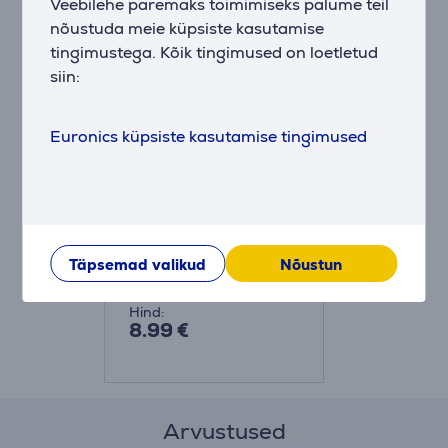
Tarvikud
Veebilehe paremaks toimimiseks palume teil
nõustuda meie küpsiste kasutamise
tingimustega. Kõik tingimused on loetletud
siin:
Euronics küpsiste kasutamise tingimused
Wahl - Varutera
reisipardlile
Täpsemad valikud
Nõustun
TRAVELSHAVERBLADE
Hind:
8.99 €
Arvustused