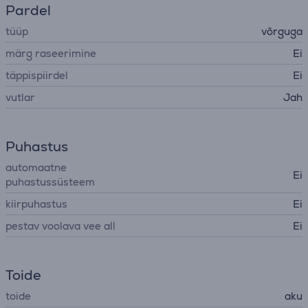
Pardel
tüüp
võrguga
märg raseerimine
Ei
täppispiirdel
Ei
vutlar
Jah
Puhastus
automaatne
Ei
puhastussüsteem
kiirpuhastus
Ei
pestav voolava vee all
Ei
Toide
toide
aku