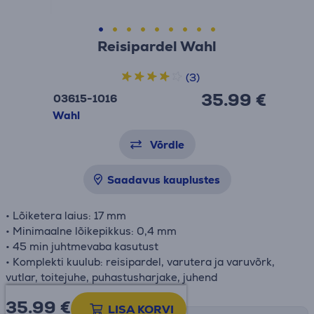
Reisipardel Wahl
(3)
35.99 €
03615-1016
Wahl
Võrdle
Saadavus kauplustes
• Lõiketera laius: 17 mm
• Minimaalne lõikepikkus: 0,4 mm
• 45 min juhtmevaba kasutust
• Komplekti kuulub: reisipardel, varutera ja varuvõrk,
vutlar, toitejuhe, puhastusharjake, juhend
35.99
€
LISA KORVI