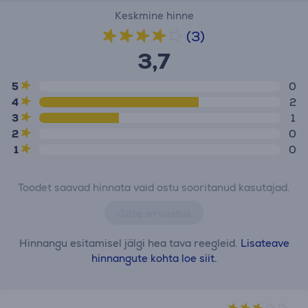
Keskmine hinne
(3)
3,7
5
0
4
2
3
1
2
0
1
0
Toodet saavad hinnata vaid ostu sooritanud kasutajad.
Jäta arvustus
Hinnangu esitamisel jälgi hea tava reegleid.
Lisateave
hinnangute kohta loe siit.