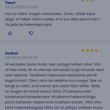
Taavi
06.11.2025 09:06
Hea ja väike, mugav reisimiseks. Siiski, võtab kaua
aega, et habet maha saada, eriti kui vähe pikem karv.
Ja pole ka habemepiirajat.
Andrei
08.07.2025 23:27
Arvestades toote hinda, olen ostuga hetkel rahul. Mul
oli hea meel, et on olemas varuosad, kuigi ma pole neid
veel vajanud. Tavaliselt maksavad need poole pardli
koguhinnast. Olen rahul ka seadme suurusega. See on
kerge ja väike, kuid samal ajal sobib hästi kätte. Seda
on mugav ärireisile kaasa võtta. Puudusena olen
tuvastanud kahepäevase või pikema habemetüüga
puhul halvenes raseerimise kvaliteet kohati. Võib-olla
kõva habemetüügase tõttu või on põhjus milleski muus.