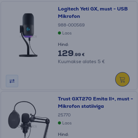
Logitech Yeti GX, must - USB
Mikrofon
988-000569
Laos
Hind:
129
.99 €
Kuumakse alates 5 €
Trust GXT270 Emita II+, must -
Mikrofon statiiviga
25770
Laos
Hind: