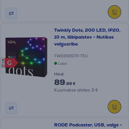
Twinkly Dots, 200 LED, IP20,
10 m, läbipaistev - Nutikas
valgusriba
TWD200STP-TEU
A
G
G
Laos
G
Hind:
89
.99 €
Kuumakse alates 3 €
RODE Podcaster, USB, valge -