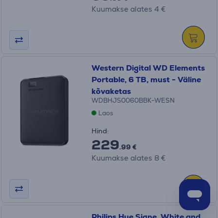
Kuumakse alates 4 €
Western Digital WD Elements
Portable, 6 TB, must - Väline
kõvaketas
WDBHJS0060BBK-WESN
Laos
Hind:
229
.99 €
Kuumakse alates 8 €
Philips Hue Signe, White and