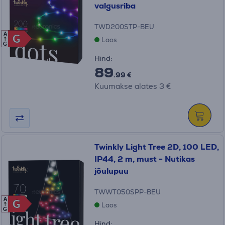
valgusriba
TWD200STP-BEU
A
G
G
Laos
G
Hind:
89
.99 €
Kuumakse alates 3 €
Twinkly Light Tree 2D, 100 LED,
IP44, 2 m, must - Nutikas
jõulupuu
TWWT050SPP-BEU
A
G
G
Laos
G
Hind: