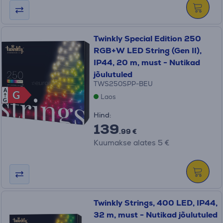
Twinkly Special Edition 250
RGB+W LED String (Gen II),
IP44, 20 m, must - Nutikad
jõulutuled
TWS250SPP-BEU
A
G
G
Laos
G
Hind:
139
.99 €
Kuumakse alates 5 €
Twinkly Strings, 400 LED, IP44,
32 m, must - Nutikad jõulutuled