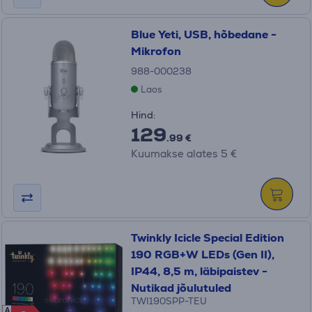
Blue Yeti, USB, hõbedane -
Mikrofon
988-000238
Laos
Hind:
129
.99 €
Kuumakse alates 5 €
Twinkly Icicle Special Edition
190 RGB+W LEDs (Gen II),
IP44, 8,5 m, läbipaistev -
Nutikad jõulutuled
TWI190SPP-TEU
A