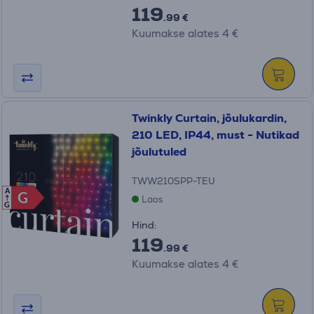
119
.99 €
Kuumakse alates 4 €
Twinkly Curtain, jõulukardin,
210 LED, IP44, must - Nutikad
jõulutuled
TWW210SPP-TEU
A
G
G
Laos
G
Hind:
119
.99 €
Kuumakse alates 4 €