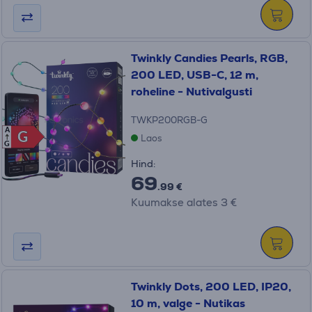
Twinkly Candies Pearls, RGB,
200 LED, USB-C, 12 m,
roheline - Nutivalgusti
TWKP200RGB-G
A
G
G
Laos
G
Hind:
69
.99 €
Kuumakse alates 3 €
Twinkly Dots, 200 LED, IP20,
10 m, valge - Nutikas