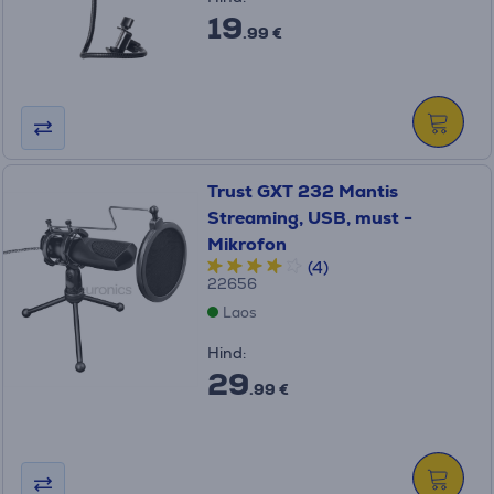
19
.99 €
Trust GXT 232 Mantis
Streaming, USB, must -
Mikrofon
(4)
22656
Laos
Hind:
29
.99 €