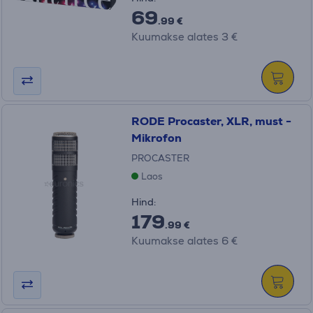
69
.99 €
Kuumakse alates 3 €
RODE Procaster, XLR, must -
Mikrofon
PROCASTER
Laos
Hind:
179
.99 €
Kuumakse alates 6 €