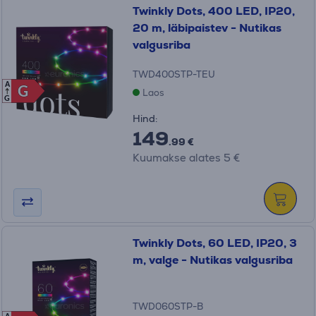
Twinkly Dots, 400 LED, IP20,
20 m, läbipaistev - Nutikas
valgusriba
TWD400STP-TEU
A
G
G
Laos
G
Hind:
149
.99 €
Kuumakse alates 5 €
Twinkly Dots, 60 LED, IP20, 3
m, valge - Nutikas valgusriba
TWD060STP-B