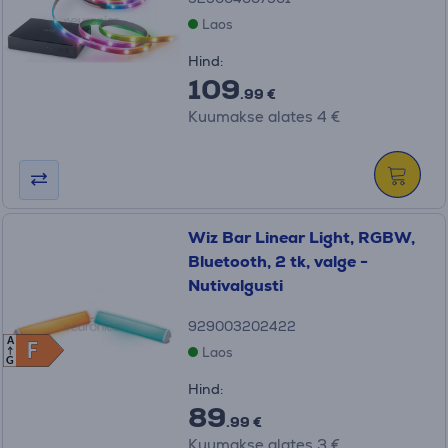
Laos
Hind:
109
.99 €
Kuumakse alates 4 €
Wiz Bar Linear Light, RGBW,
Bluetooth, 2 tk, valge -
Nutivalgusti
929003202422
A
F
F
Laos
G
Hind:
89
.99 €
Kuumakse alates 3 €