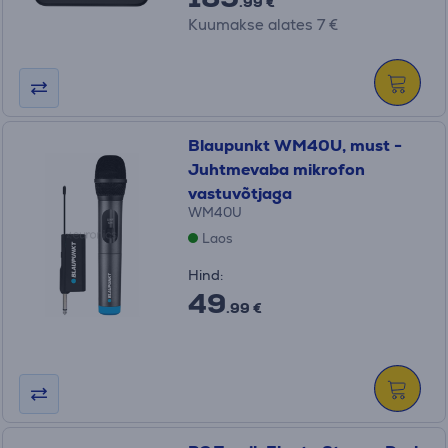
.99 €
Kuumakse alates 7 €
Blaupunkt WM40U, must -
Juhtmevaba mikrofon
vastuvõtjaga
WM40U
Laos
Hind:
49
.99 €