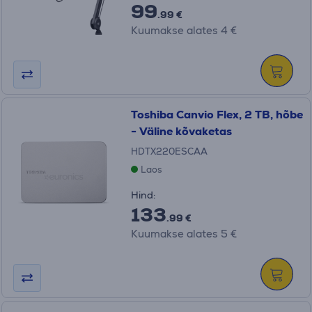
99
.99 €
Kuumakse alates 4 €
Toshiba Canvio Flex, 2 TB, hõbe
- Väline kõvaketas
HDTX220ESCAA
Laos
Hind:
133
.99 €
Kuumakse alates 5 €