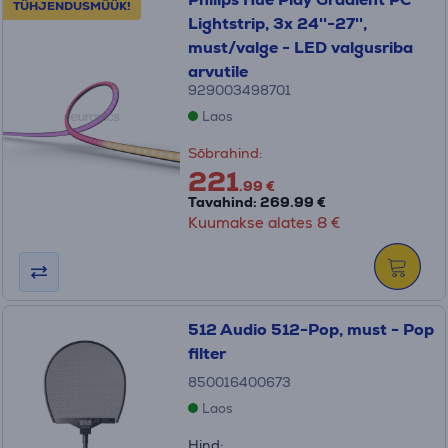
TÜHJENDUSMÜÜK!
Lightstrip, 3x 24''-27'',
must/valge - LED valgusriba
arvutile
929003498701
Laos
Sõbrahind:
221
.99 €
Tavahind: 269.99 €
Kuumakse alates 8 €
512 Audio 512-Pop, must - Pop
filter
850016400673
Laos
Hind: