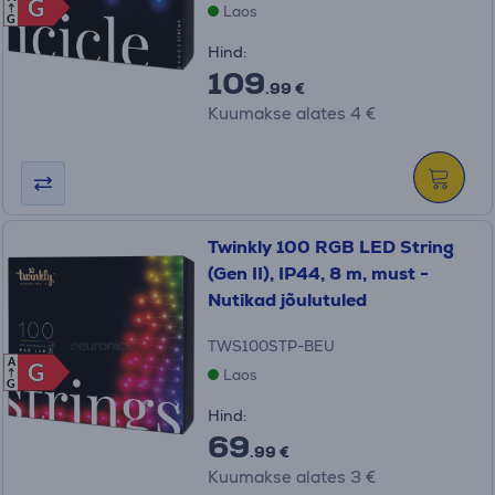
G
G
Laos
G
Hind:
109
.99 €
Kuumakse alates 4 €
Twinkly 100 RGB LED String
(Gen II), IP44, 8 m, must -
Nutikad jõulutuled
TWS100STP-BEU
A
G
G
Laos
G
Hind:
69
.99 €
Kuumakse alates 3 €