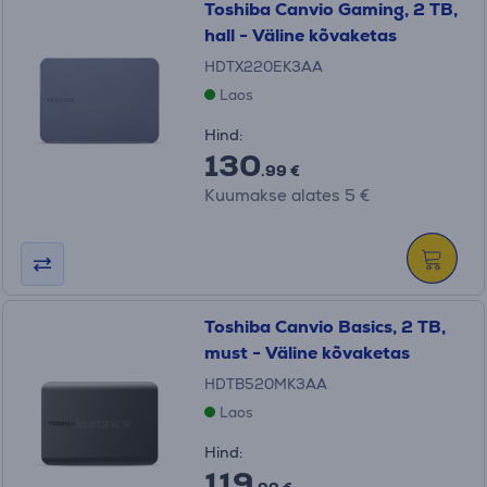
Toshiba Canvio Gaming, 2 TB,
hall - Väline kõvaketas
HDTX220EK3AA
Laos
Hind:
130
.99 €
Kuumakse alates 5 €
Toshiba Canvio Basics, 2 TB,
must - Väline kõvaketas
HDTB520MK3AA
Laos
Hind:
119