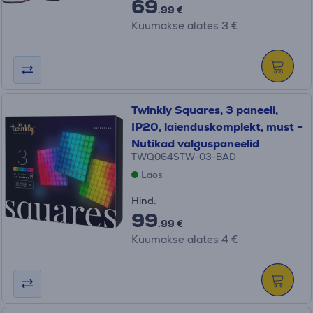
69
.99 €
Kuumakse alates 3 €
Twinkly Squares, 3 paneeli,
IP20, laienduskomplekt, must -
Nutikad valguspaneelid
TWQ064STW-03-BAD
Laos
Hind:
99
.99 €
Kuumakse alates 4 €