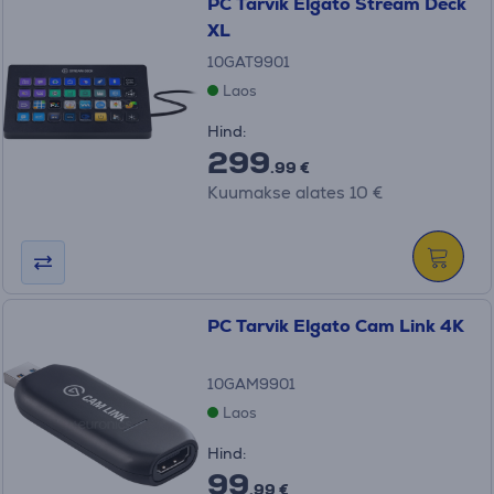
PC Tarvik Elgato Stream Deck
XL
10GAT9901
Laos
Hind:
299
.99 €
Kuumakse alates 10 €
PC Tarvik Elgato Cam Link 4K
10GAM9901
Laos
Hind:
99
.99 €