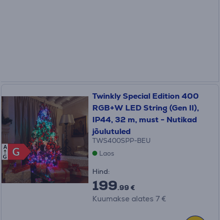
Twinkly Special Edition 400
RGB+W LED String (Gen II),
IP44, 32 m, must - Nutikad
jõulutuled
TWS400SPP-BEU
A
G
G
Laos
G
Hind:
199
.99 €
Kuumakse alates 7 €