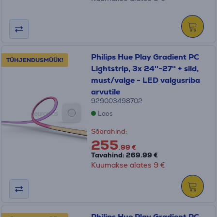
Philips Hue Play Gradient PC
TÜHJENDUSMÜÜK!
Lightstrip, 3x 24''-27'' + sild,
must/valge - LED valgusriba
arvutile
929003498702
Laos
Sõbrahind:
255
.99 €
Tavahind: 269.99 €
Kuumakse alates 9 €
Philips Hue Play Gradient PC