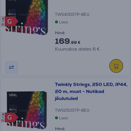
TWS400STP-BEU
A
G
G
Laos
G
Hind:
169
.99 €
Kuumakse alates 6 €
Twinkly Strings, 250 LED, IP44,
20 m, must - Nutikad
jõulutuled
TWS250STP-BEU
A
G
G
Laos
G
Hind: