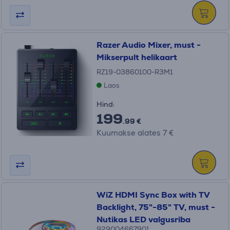
Razer Audio Mixer, must -
Mikserpult helikaart
RZ19-03860100-R3M1
Laos
Hind:
199
.99 €
Kuumakse alates 7 €
WiZ HDMI Sync Box with TV
Backlight, 75"-85" TV, must -
Nutikas LED valgusriba
929004667901