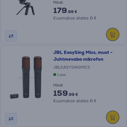
Hind:
179
.99 €
Kuumakse alates 6 €
JBL EasySing Mics, must -
Juhtmevaba mikrofon
JBLEASYSINGMICS
Laos
Hind:
159
.99 €
Kuumakse alates 6 €