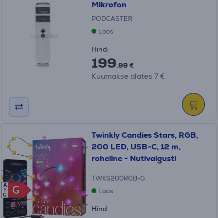
Mikrofon
PODCASTER
Laos
Hind:
199
.99 €
Kuumakse alates 7 €
Twinkly Candies Stars, RGB,
200 LED, USB-C, 12 m,
roheline - Nutivalgusti
TWKS200RGB-G
A
G
G
Laos
G
Hind: