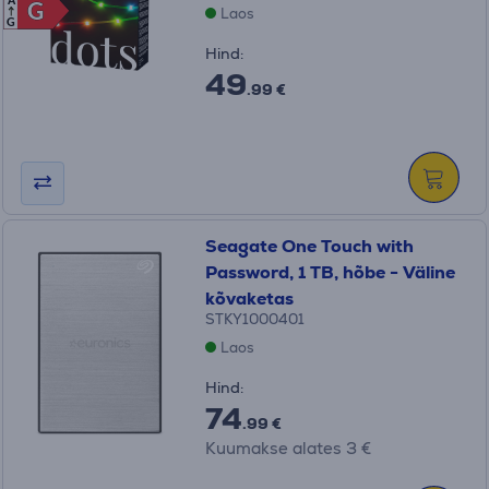
A
G
G
Laos
G
Hind:
49
.99 €
Seagate One Touch with
Password, 1 TB, hõbe - Väline
kõvaketas
STKY1000401
Laos
Hind:
74
.99 €
Kuumakse alates 3 €