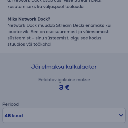
d. Network Dock avab uusi viise Stream Decki
kasutamiseks ka väljaspool töölauda.
Miks Network Dock?
Network Dock muudab Stream Decki enamaks kui
lauatarvik. See on osa suuremast ja võimsamast
süsteemist – sinu süsteemist, olgu see kodus,
stuudios või töökohal.
Järelmaksu kalkulaator
Eeldatav igakuine makse
3 €
Periood
48
kuud