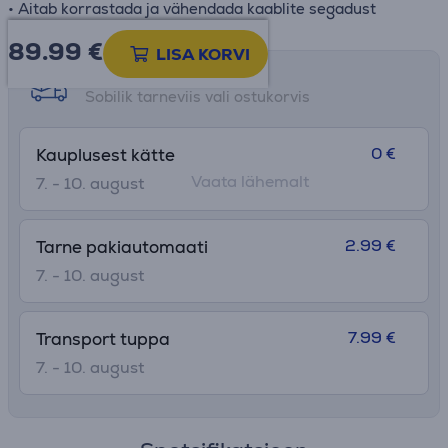
• Aitab korrastada ja vähendada kaablite segadust
89.99
€
LISA KORVI
Tarne võimalused
Sobilik tarneviis vali ostukorvis
0 €
Kauplusest kätte
Vaata lähemalt
7. - 10. august
2.99 €
Tarne pakiautomaati
7. - 10. august
7.99 €
Transport tuppa
7. - 10. august