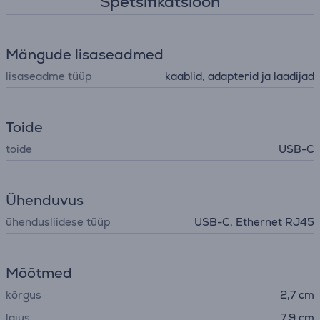
Spetsifikatsioon
Mängude lisaseadmed
lisaseadme tüüp
kaablid, adapterid ja laadijad
Toide
toide
USB-C
Ühenduvus
ühendusliidese tüüp
USB-C, Ethernet RJ45
Mõõtmed
kõrgus
2,7 cm
laius
7,9 cm