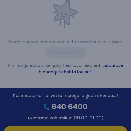
Toodet saavad hinnata vaid ostu sooritanud kasutajad.
Jäta arvustus
Hinnangu esitamisel jälgi hea tava reegleid.
Lisateave
hinnangute kohta loe siit.
Küsimuste korral võtke meiega julgesti ühendust!
640 6400
(Vastame vahemikus 09:00-21:00)