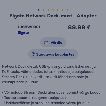
Elgato Network Dock, must - Adapter
89.99 €
10GBW9901
Elgato
Võrdle
Saadavus kauplustes
Network Dock ületab USB-piiranguid tänu Etherneti ja
PoE-toele, võimaldades toita, kinnitada ja paigaldada
Stream Decki uuel viisil - arvutit läheduses pole ja
kaablipundar puudub.
• Võimaldab Stream Decki ühenduse loomist võrgu kaudu
• Toetab seadme kaugemat paigutust
• Usaldusväärne ja stabiilne traadiga võrgu jõudlus