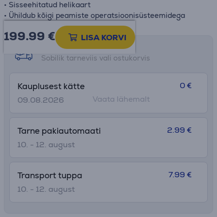
• Sisseehitatud helikaart
• Ühildub kõigi peamiste operatsioonisüsteemidega
199.99
€
LISA KORVI
Tarne võimalused
Sobilik tarneviis vali ostukorvis
0 €
Kauplusest kätte
Vaata lähemalt
09.08.2026
2.99 €
Tarne pakiautomaati
10. - 12. august
7.99 €
Transport tuppa
10. - 12. august