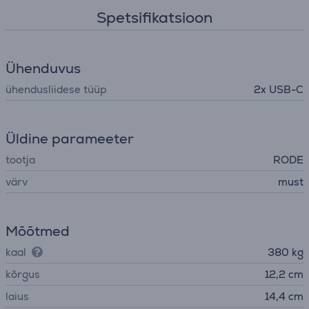
Spetsifikatsioon
Ühenduvus
ühendusliidese tüüp
2x USB-C
Üldine parameeter
tootja
RODE
värv
must
Mõõtmed
kaal
380 kg
kõrgus
12,2 cm
laius
14,4 cm