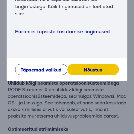
neli kohandatavat SMART-padi, mis võimaldavad Sinul
tingimustega. Kõik tingimused on loetletud
helisid, hääle efekte ja muid kaasahaaravaid elemente
siin:
vajadusel aktiveerida.
Lihtne ühendus ja kasutus
Euronics küpsiste kasutamise tingimused
Streamer X on varustatud Phantom toitega XLR
sisendiga, mis võimaldab Sinul hõlpsalt ühendada oma
mikrofoni ja alustada striimimist. Lisaks on seadmel
sisseehitatud helikaart, mis tähendab, et saad oma
heli salvestada otse arvutisse, ilma et oleks vaja
täiendavaid seadmeid.
Täpsemad valikud
Nõustun
Ühildub kõigi peamiste operatsioonisüsteemidega
RODE Streamer X on ühilduv kõigi peamiste
operatsioonisüsteemidega, sealhulgas Windowsi, Mac
OS-i ja Linuxiga. See tähendab, et saad seda kasutada
ükskõik millises arvutis või sülearvutis, ilma et
peaksite muretsema ühilduvusprobleemide pärast.
Optimeeritud striimimiseks