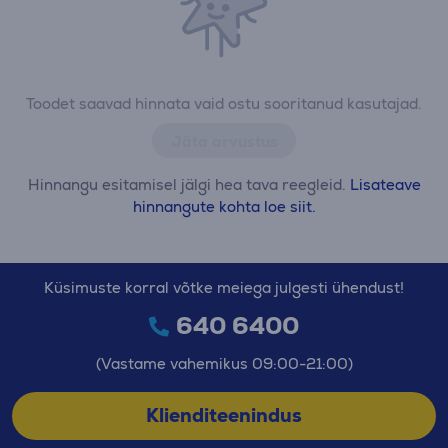
Toodet saavad hinnata vaid ostu sooritanud kasutajad.
Jäta arvustus
Hinnangu esitamisel jälgi hea tava reegleid.
Lisateave
hinnangute kohta loe siit.
Küsimuste korral võtke meiega julgesti ühendust!
640 6400
(Vastame vahemikus 09:00-21:00)
Klienditeenindus