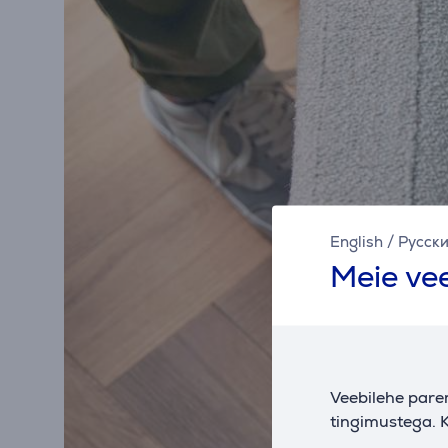
English
/
Русск
Meie vee
Veebilehe pare
tingimustega. K