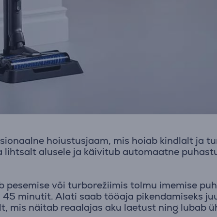
onaalne hoiustusjaam, mis hoiab kindlalt ja tu
lihtsalt alusele ja käivitub automaatne puhast
 pesemise või turborežiimis tolmu imemise puhul
45 minutit. Alati saab tööaja pikendamiseks juu
lt, mis näitab reaalajas aku laetust ning luba