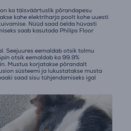
 on ka täisväärtuslik põrandapesu
akse kahe elektriharja poolt kohe uuesti
kuivamise. Nüüd saad öelda hüvasti
iseks saab kasutada Philips Floor
l. Seejuures eemaldab otsik tolmu
Spin otsik eemaldab ka 99.9%
in. Mustus korjatakse põrandalt
fusion süsteemi ja lukustatakse musta
paaki saad sisu tühjendamiseks igal