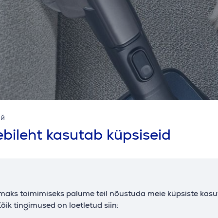
ий
bileht kasutab küpsiseid
maks toimimiseks palume teil nõustuda meie küpsiste kas
õik tingimused on loetletud siin: