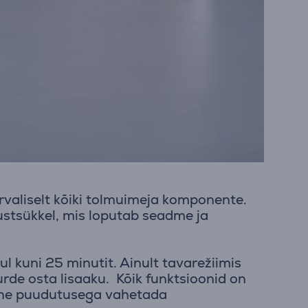
rvaliselt kõiki tolmuimeja komponente.
ustsükkel, mis loputab seadme ja
 kuni 25 minutit. Ainult tavarežiimis
rde osta lisaaku. Kõik funktsioonid on
b ühe puudutusega vahetada