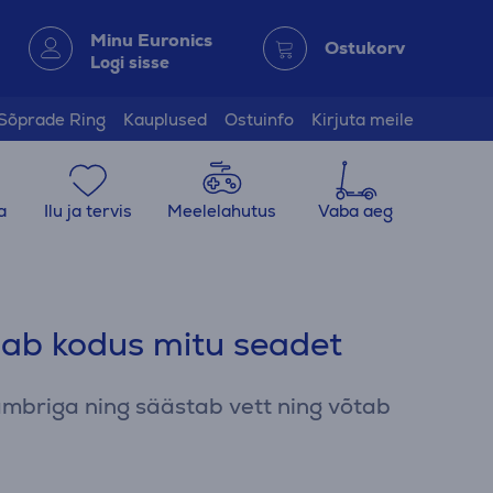
Minu Euronics
Ostukorv
Logi sisse
Sõprade Ring
Kauplused
Ostuinfo
Kirjuta meile
a
Ilu ja tervis
Meelelahutus
Vaba aeg
ndab kodus mitu seadet
ämbriga ning säästab vett ning võtab