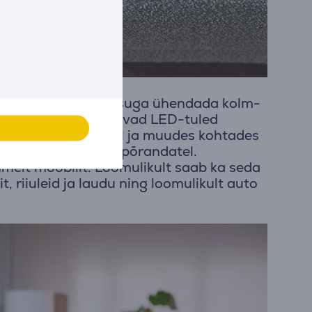
saab vaid paari klõpsuga ühendada kolm-
le. Tolmuotsikul olevad LED-tuled
ti kasulik mööbli all ja muudes kohtades
kergelt igat tüüpi põrandatel.
melt mööblilt. Loomulikult saab ka seda
 riiuleid ja laudu ning loomulikult auto