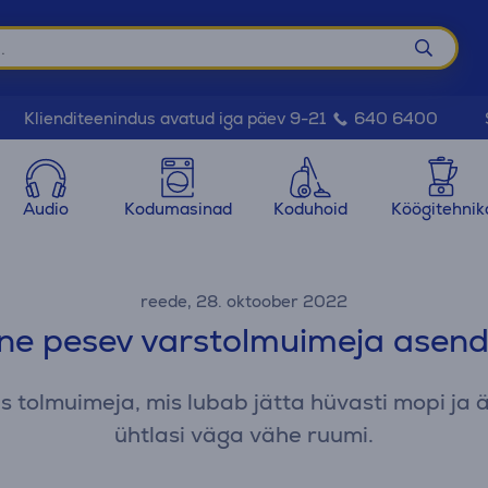
Klienditeenindus avatud iga päev 9-21
640 6400
Audio
Kodumasinad
Koduhoid
Köögitehnik
reede, 28. oktoober 2022
iline pesev varstolmuimeja ase
 tolmuimeja, mis lubab jätta hüvasti mopi ja 
ühtlasi väga vähe ruumi.