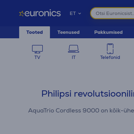
ET
Tooted
Teenused
Pakkumised
TV
IT
Telefonid
Philipsi revolutsioon
AquaTrio Cordless 9000 on kõik-ühes