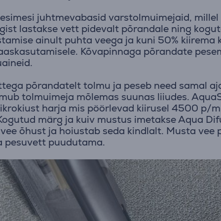
 esimesi juhtmevabasid varstolmuimejaid, millel
ist lastakse vett pidevalt põrandale ning kogut
tamise ainult puhta veega ja kuni 50% kiirema 
taaskasutamisele. Kõvapinnaga põrandate pesem
uaineid.
tega põrandatelt tolmu ja peseb need samal aja
oimub tolmuimeja mõlemas suunas liiudes. Aqua
ikrokiust harja mis pöörlevad kiirusel 4500 p/m
s. Kogutud märg ja kuiv mustus imetakse Aqua Di
ee õhust ja hoiustab seda kindlalt. Musta vee 
ta pesuvett puudutama.