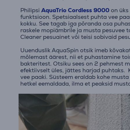
Philipsi
AquaTrio Cordless 9000
on üks
funktsioon. Spetsiaalsest puhta vee paag
kokku. See tagab iga põranda osa puhas
raskele mopiämbrile ja musta pesuvee 
Cleaner pesuainet või teisi sobivaid pes
Uuenduslik AquaSpin otsik imeb kõvakat
mõlemast äärest, nii et puhastamine t
bakteritest. Otsiku sees on 2 pehmest m
efektiivselt üles, jättes harjad puhtak
vee paaki. Süsteem eraldab kohe musta v
hetkel eemaldada, ilma et peaksid mus