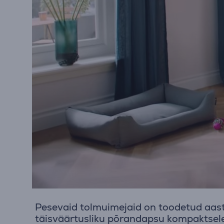
Pesevaid tolmuimejaid on toodetud aasta
täisväärtusliku põrandapsu kompaktsele