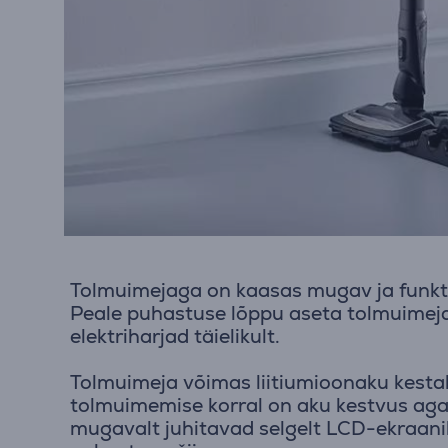
Tolmuimejaga on kaasas mugav ja funktsi
Peale puhastuse lõppu aseta tolmuimeja 
elektriharjad täielikult.
Tolmuimeja võimas liitiumioonaku kestab
tolmuimemise korral on aku kestvus aga 
mugavalt juhitavad selgelt LCD-ekraani