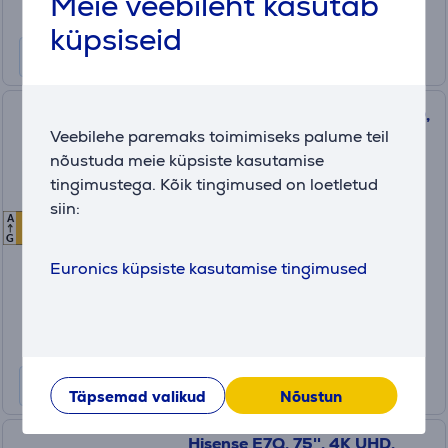
Meie veebileht kasutab
küpsiseid
Philips PUS8510, 65'', 4K UHD,
Veebilehe paremaks toimimiseks palume teil
QLED, must - Teler
nõustuda meie küpsiste kasutamise
tingimustega. Kõik tingimused on loetletud
65PUS8510/12
siin:
A
E
E
Laos
G
Hind:
Euronics küpsiste kasutamise tingimused
699
.99 €
Kuumakse alates 24 €
Täpsemad valikud
Nõustun
Hisense E7Q, 75'', 4K UHD,