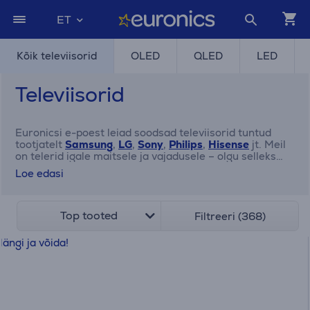
ET
Kõik televiisorid
OLED
QLED
LED
Televiisorid
Euronicsi e-poest leiad soodsad televiisorid tuntud
tootjatelt
Samsung
,
LG
,
Sony
,
Philips
,
Hisense
jt. Meil
on telerid igale maitsele ja vajadusele – olgu selleks
näiteks
OLED
,
QLED
,
LED
tehnoloogiaga mudelid või
Loe edasi
Android telerid
Google TV
funktsionaalsusega.
Tootevalikus on erineva suurusega telerid, alates
kompaktsetest
24-tollistest
kuni ülisuurte
100-tolliste
ekraanideni. Tee oma valik Euronicsi e-poes juba täna
Top tooted
Filtreeri (368)
ning telli televiisor mugavalt koju!