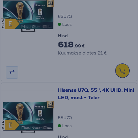
65U7Q
A
E
E
Laos
G
Hind:
618
.99 €
Kuumakse alates 21 €
Hisense U7Q, 55'', 4K UHD, Mini
LED, must - Teler
55U7Q
A
E
E
Laos
G
Hind: