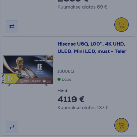
Kuumakse alates 69 €
Hisense U8Q, 100'', 4K UHD,
ULED, Mini LED, must - Teler
100U8Q
A
D
D
Laos
G
Hind:
4119 €
Kuumakse alates 137 €