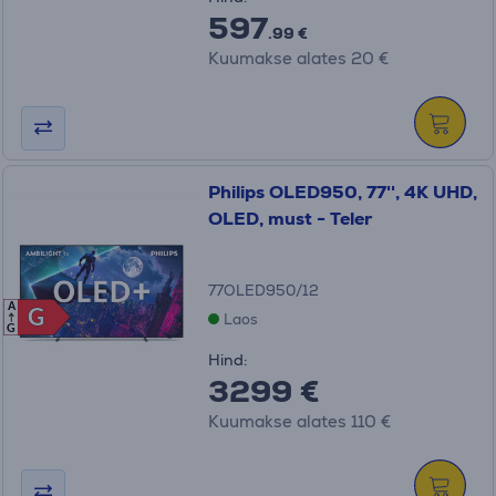
597
.99 €
Kuumakse alates 20 €
Philips OLED950, 77'', 4K UHD,
OLED, must - Teler
77OLED950/12
A
G
G
Laos
G
Hind:
3299 €
Kuumakse alates 110 €