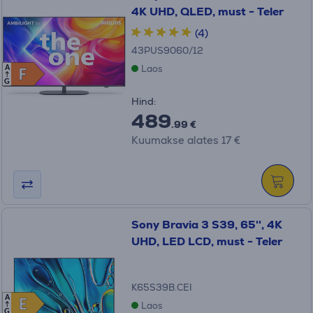
4K UHD, QLED, must - Teler
(4)
43PUS9060/12
Laos
A
F
F
G
Hind:
489
.99 €
Kuumakse alates 17 €
Sony Bravia 3 S39, 65'', 4K
UHD, LED LCD, must - Teler
K65S39B.CEI
A
E
E
Laos
G