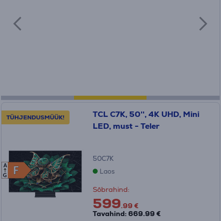
TCL C7K, 50'', 4K UHD, Mini
TÜHJENDUSMÜÜK!
LED, must - Teler
50C7K
A
F
F
Laos
G
Sõbrahind:
599
.99 €
Tavahind: 669.99 €