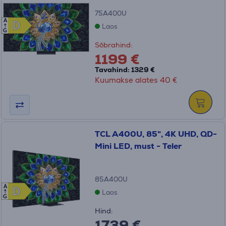
75A400U
A
D
D
Laos
G
Sõbrahind:
1199 €
Tavahind: 1329 €
Kuumakse alates 40 €
TCL A400U, 85", 4K UHD, QD-
Mini LED, must - Teler
85A400U
A
D
D
Laos
G
Hind:
1739 €