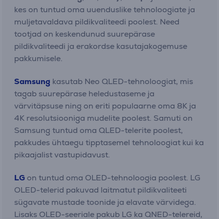
kes on tuntud oma uuenduslike tehnoloogiate ja
muljetavaldava pildikvaliteedi poolest. Need
tootjad on keskendunud suurepärase
pildikvaliteedi ja erakordse kasutajakogemuse
pakkumisele.
Samsung
kasutab Neo QLED-tehnoloogiat, mis
tagab suurepärase heledustaseme ja
värvitäpsuse ning on eriti populaarne oma 8K ja
4K resolutsiooniga mudelite poolest. Samuti on
Samsung tuntud oma QLED-telerite poolest,
pakkudes ühtaegu tipptasemel tehnoloogiat kui ka
pikaajalist vastupidavust.
LG
on tuntud oma OLED-tehnoloogia poolest. LG
OLED-telerid pakuvad laitmatut pildikvaliteeti
sügavate mustade toonide ja elavate värvidega.
Lisaks OLED-seeriale pakub LG ka QNED-telereid,