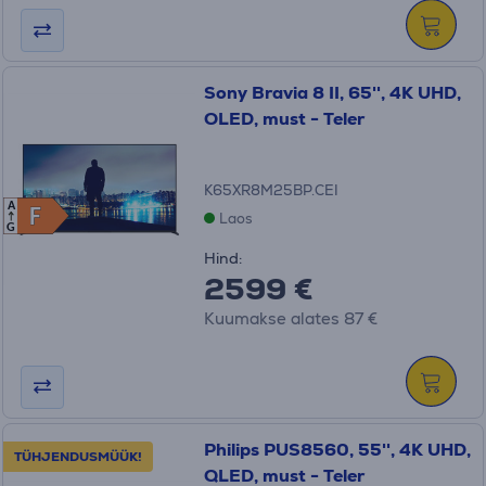
Sony Bravia 8 II, 65'', 4K UHD,
OLED, must - Teler
K65XR8M25BP.CEI
A
F
F
Laos
G
Hind:
2599 €
Kuumakse alates 87 €
Philips PUS8560, 55'', 4K UHD,
TÜHJENDUSMÜÜK!
QLED, must - Teler