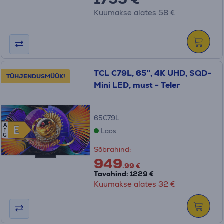
Kuumakse alates 58 €
TCL C79L, 65", 4K UHD, SQD-
TÜHJENDUSMÜÜK!
Mini LED, must - Teler
65C79L
A
E
E
Laos
G
Sõbrahind:
949
.99 €
Tavahind: 1229 €
Kuumakse alates 32 €