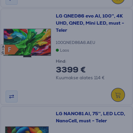
LG QNED86 evo AI, 100'', 4K
UHD, QNED, Mini LED, must -
Teler
100QNED86A6.AEU
A
F
F
Laos
G
Hind:
3399 €
Kuumakse alates 114 €
LG NANO81 AI, 75'', LED LCD,
NanoCell, must - Teler