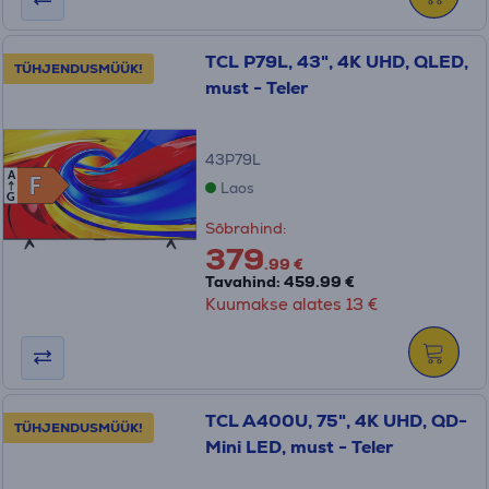
TCL P79L, 43", 4K UHD, QLED,
TÜHJENDUSMÜÜK!
must - Teler
43P79L
A
F
F
Laos
G
Sõbrahind:
379
.99 €
Tavahind: 459.99 €
Kuumakse alates 13 €
TCL A400U, 75", 4K UHD, QD-
TÜHJENDUSMÜÜK!
Mini LED, must - Teler