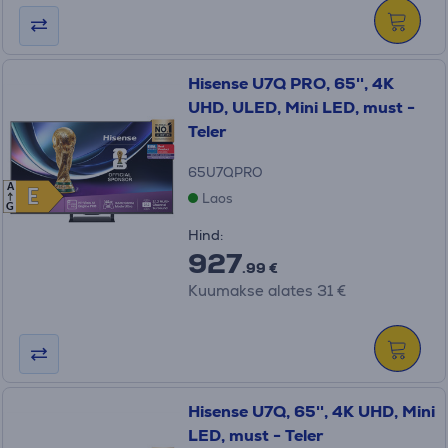
Hisense U7Q PRO, 65'', 4K
UHD, ULED, Mini LED, must -
Teler
65U7QPRO
A
E
E
Laos
G
Hind:
927
.99 €
Kuumakse alates 31 €
Hisense U7Q, 65'', 4K UHD, Mini
LED, must - Teler