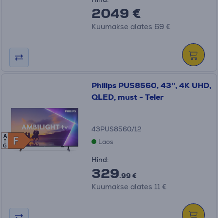
2049 €
Kuumakse alates 69 €
Philips PUS8560, 43'', 4K UHD,
QLED, must - Teler
43PUS8560/12
A
F
F
Laos
G
Hind:
329
.99 €
Kuumakse alates 11 €