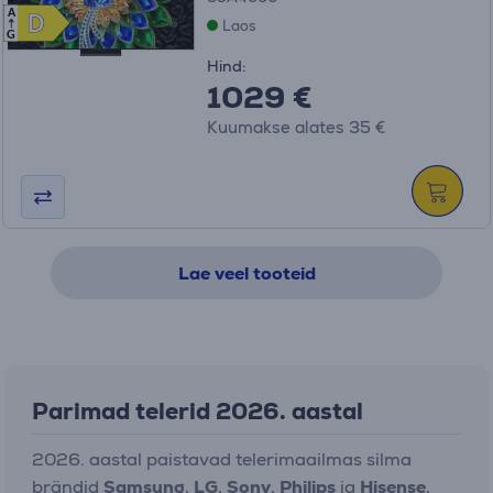
A
D
D
Laos
G
Hind:
1029 €
Kuumakse alates 35 €
Lae veel tooteid
Parimad telerid 2026. aastal
2026. aastal paistavad telerimaailmas silma
brändid
Samsung
,
LG
,
Sony
,
Philips
ja
Hisense
,