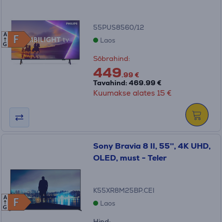
55PUS8560/12
A
F
F
Laos
G
Sõbrahind:
449
.99 €
Tavahind: 469.99 €
Kuumakse alates 15 €
Sony Bravia 8 II, 55'', 4K UHD,
OLED, must - Teler
K55XR8M25BP.CEI
A
F
F
Laos
G
Hind: