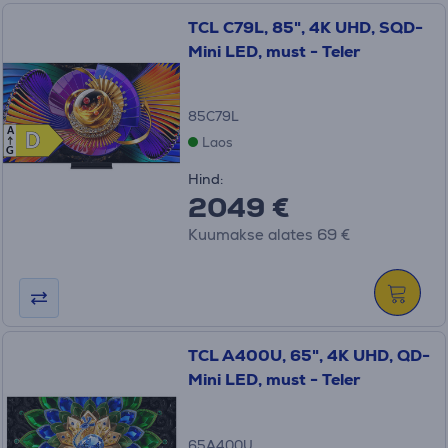
TCL C79L, 85", 4K UHD, SQD-
Mini LED, must - Teler
85C79L
A
D
D
Laos
G
Hind:
2049 €
Kuumakse alates 69 €
TCL A400U, 65", 4K UHD, QD-
Mini LED, must - Teler
65A400U