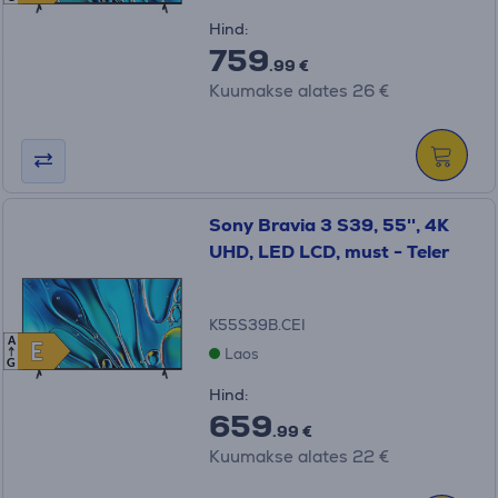
Hind:
759
.99 €
Kuumakse alates 26 €
Sony Bravia 3 S39, 55'', 4K
UHD, LED LCD, must - Teler
K55S39B.CEI
A
E
E
Laos
G
Hind:
659
.99 €
Kuumakse alates 22 €