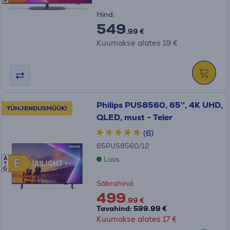
G
Hind:
549
.99 €
Kuumakse alates 19 €
Philips PUS8560, 65'', 4K UHD,
TÜHJENDUSMÜÜK!
QLED, must - Teler
(6)
65PUS8560/12
Laos
A
E
E
G
Sõbrahind:
499
.99 €
Tavahind: 599.99 €
Kuumakse alates 17 €