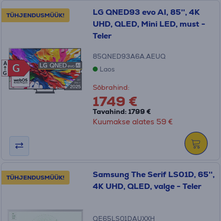
LG QNED93 evo AI, 85'', 4K
TÜHJENDUSMÜÜK!
UHD, QLED, Mini LED, must -
Teler
85QNED93A6A.AEUQ
A
G
G
Laos
G
Sõbrahind:
1749 €
Tavahind: 1799 €
Kuumakse alates 59 €
Samsung The Serif LS01D, 65'',
TÜHJENDUSMÜÜK!
4K UHD, QLED, valge - Teler
QE65LS01DAUXXH