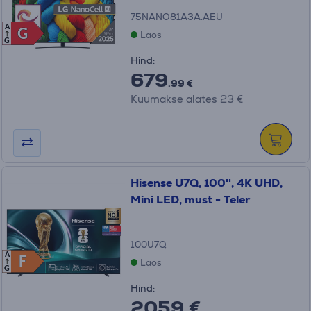
75NANO81A3A.AEU
A
G
G
Laos
G
Hind:
679
.99 €
Kuumakse alates 23 €
Hisense U7Q, 100'', 4K UHD,
Mini LED, must - Teler
100U7Q
A
F
F
Laos
G
Hind:
2059 €