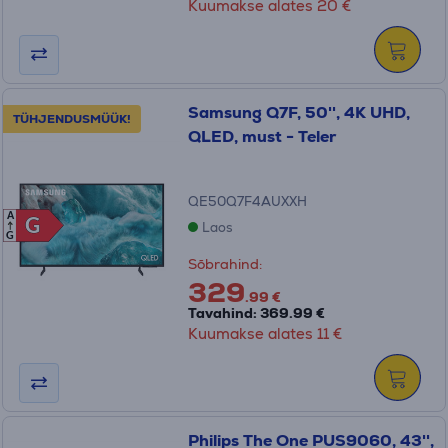
Kuumakse alates 20 €
Samsung Q7F, 50'', 4K UHD,
TÜHJENDUSMÜÜK!
QLED, must - Teler
QE50Q7F4AUXXH
A
G
G
Laos
G
Sõbrahind:
329
.99 €
Tavahind: 369.99 €
Kuumakse alates 11 €
Philips The One PUS9060, 43'',