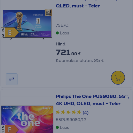
QLED, must - Teler
75E7Q
A
E
E
Laos
G
Hind:
721
.99 €
Kuumakse alates 25 €
Philips The One PUS9060, 55'',
4K UHD, QLED, must - Teler
(4)
55PUS9060/12
Laos
A
F
F